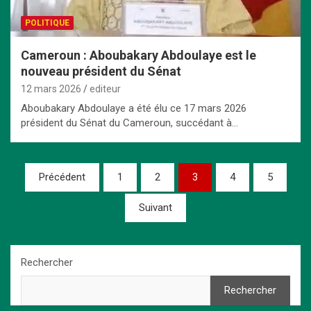
POLITIQUE
Cameroun : Aboubakary Abdoulaye est le
nouveau président du Sénat
12 mars 2026
editeur
Aboubakary Abdoulaye a été élu ce 17 mars 2026
président du Sénat du Cameroun, succédant à…
Pagination
Précédent
1
2
3
4
5
des
Suivant
publications
Rechercher
Rechercher