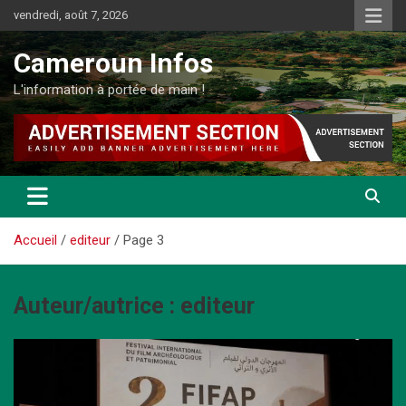
Aller
vendredi, août 7, 2026
au
contenu
Cameroun Infos
L'information à portée de main !
Accueil
editeur
Page 3
Auteur/autrice :
editeur