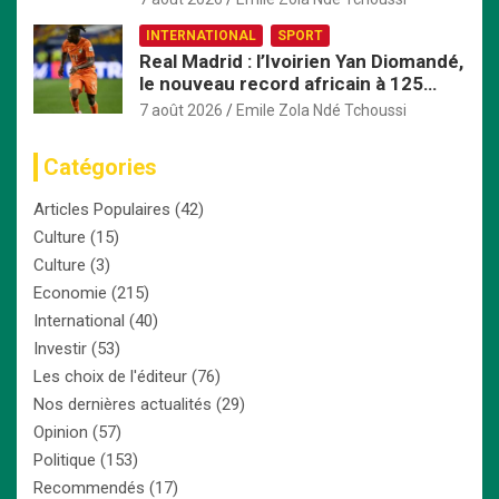
INTERNATIONAL
SPORT
Real Madrid : l’Ivoirien Yan Diomandé,
le nouveau record africain à 125
millions d’euros
7 août 2026
Emile Zola Ndé Tchoussi
Catégories
Articles Populaires
(42)
Culture
(15)
Culture
(3)
Economie
(215)
International
(40)
Investir
(53)
Les choix de l'éditeur
(76)
Nos dernières actualités
(29)
Opinion
(57)
Politique
(153)
Recommendés
(17)