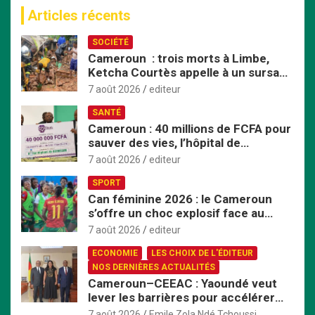
c
Articles récents
h
e
SOCIÉTÉ
r
Cameroun : trois morts à Limbe,
c
Ketcha Courtès appelle à un sursaut
h
face aux inondations
e
7 août 2026
editeur
r
SANTÉ
Cameroun : 40 millions de FCFA pour
sauver des vies, l’hôpital de
Bafoussam renforce son centre
7 août 2026
editeur
d’hémodialyse
SPORT
Can féminine 2026 : le Cameroun
s’offre un choc explosif face au
Nigeria en quart de finale
7 août 2026
editeur
ECONOMIE
LES CHOIX DE L'ÉDITEUR
NOS DERNIÈRES ACTUALITÉS
Cameroun–CEEAC : Yaoundé veut
lever les barrières pour accélérer
l’intégration économique
7 août 2026
Emile Zola Ndé Tchoussi