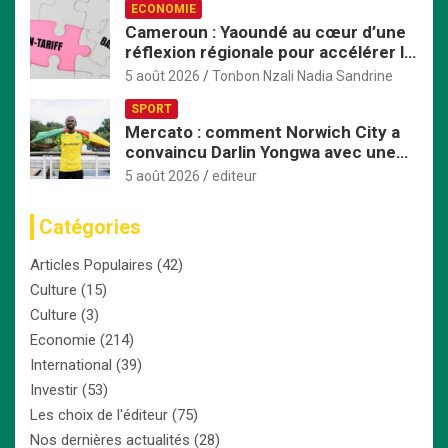
ECONOMIE
Cameroun : Yaoundé au cœur d’une
réflexion régionale pour accélérer la
mise en œuvre de la ZLECAf en
5 août 2026
Tonbon Nzali Nadia Sandrine
Afrique centrale
SPORT
Mercato : comment Norwich City a
convaincu Darlin Yongwa avec une
offre irrésistible
5 août 2026
editeur
Catégories
Articles Populaires
(42)
Culture
(15)
Culture
(3)
Economie
(214)
International
(39)
Investir
(53)
Les choix de l'éditeur
(75)
Nos dernières actualités
(28)