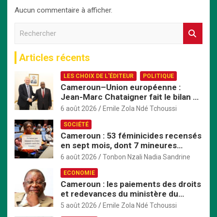
Aucun commentaire à afficher.
R
e
c
Articles récents
h
e
LES CHOIX DE L'ÉDITEUR
POLITIQUE
r
Cameroun–Union européenne :
c
Jean-Marc Chataigner fait le bilan de
h
son mandat avant son départ
e
6 août 2026
Emile Zola Ndé Tchoussi
r
SOCIÉTÉ
Cameroun : 53 féminicides recensés
en sept mois, dont 7 mineures
violées avant d’être tuées
6 août 2026
Tonbon Nzali Nadia Sandrine
ECONOMIE
Cameroun : les paiements des droits
et redevances du ministère du
Commerce passent exclusivement
5 août 2026
Emile Zola Ndé Tchoussi
par TresorPay