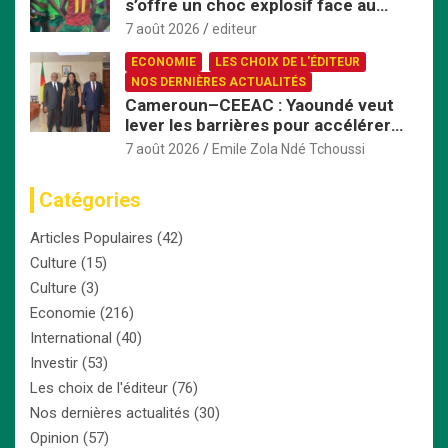
s’offre un choc explosif face au
Nigeria en quart de finale
7 août 2026
editeur
ECONOMIE
LES CHOIX DE L'ÉDITEUR
NOS DERNIÈRES ACTUALITÉS
Cameroun–CEEAC : Yaoundé veut
lever les barrières pour accélérer
l’intégration économique
7 août 2026
Emile Zola Ndé Tchoussi
Catégories
Articles Populaires
(42)
Culture
(15)
Culture
(3)
Economie
(216)
International
(40)
Investir
(53)
Les choix de l'éditeur
(76)
Nos dernières actualités
(30)
Opinion
(57)