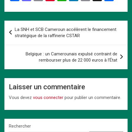
a
a
m
nt
h
n
o
ar
ce
st
ail
er
at
ke
py
ta
b
o
es
s
dI
Li
g
Navigation
La SNH et SCB Cameroun accélèrent le financement
o
d
t
A
n
n
er
de
stratégique de la raffinerie CSTAR
o
o
p
k
l’article
k
n
p
Belgique : un Camerounais expulsé contraint de
rembourser plus de 22 000 euros à l’État
Laisser un commentaire
Vous devez
vous connecter
pour publier un commentaire.
Rechercher