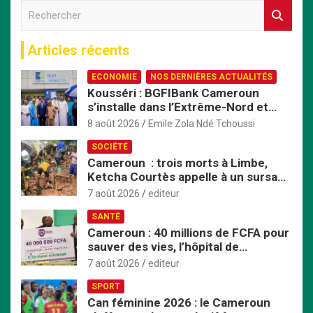
R
e
c
Articles récents
h
e
ECONOMIE
NOS DERNIÈRES ACTUALITÉS
r
Kousséri : BGFIBank Cameroun
c
s’installe dans l’Extrême-Nord et
h
mise sur le développement local
e
8 août 2026
Emile Zola Ndé Tchoussi
r
SOCIÉTÉ
Cameroun : trois morts à Limbe,
Ketcha Courtès appelle à un sursaut
face aux inondations
7 août 2026
editeur
SANTÉ
Cameroun : 40 millions de FCFA pour
sauver des vies, l’hôpital de
Bafoussam renforce son centre
7 août 2026
editeur
d’hémodialyse
SPORT
Can féminine 2026 : le Cameroun