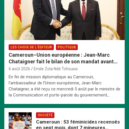
LES CHOIX DE L'ÉDITEUR
POLITIQUE
Cameroun–Union européenne : Jean-Marc
Chataigner fait le bilan de son mandat avant
son départ
6 août 2026
Emile Zola Ndé Tchoussi
En fin de mission diplomatique au Cameroun,
l’ambassadeur de l’Union européenne, Jean-Marc
Chataigner, a été reçu ce mercredi 5 août par le ministre de
la Communication et porte-parole du gouvernement,…
SOCIÉTÉ
Cameroun : 53 féminicides recensés
en sept mois, dont 7 mineures