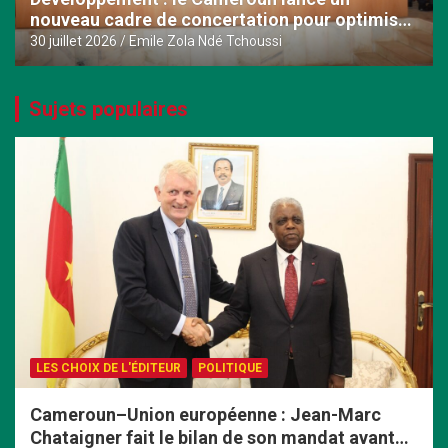
nouveau cadre de concertation pour optimiser
la coopération avec ses partenaires
30 juillet 2026
Emile Zola Ndé Tchoussi
Sujets populaires
LES CHOIX DE L'ÉDITEUR
POLITIQUE
Cameroun–Union européenne : Jean-Marc
Chataigner fait le bilan de son mandat avant