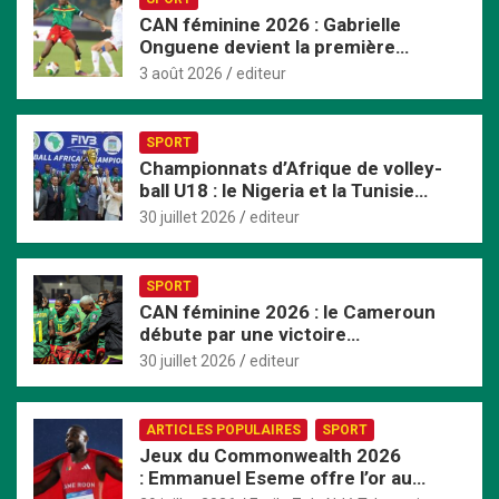
CAN féminine 2026 : Gabrielle
Onguene devient la première
joueuse à disputer huit éditions
3 août 2026
editeur
SPORT
Championnats d’Afrique de volley-
ball U18 : le Nigeria et la Tunisie
couronnés à Alexandrie
30 juillet 2026
editeur
SPORT
CAN féminine 2026 : le Cameroun
débute par une victoire
convaincante face au Mali
30 juillet 2026
editeur
ARTICLES POPULAIRES
SPORT
Jeux du Commonwealth 2026
: Emmanuel Eseme offre l’or au