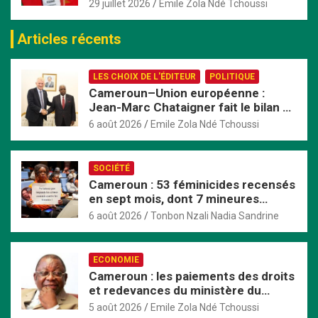
Cameroun et affole les chronos à
29 juillet 2026
Emile Zola Ndé Tchoussi
Glasgow
Articles récents
LES CHOIX DE L'ÉDITEUR
POLITIQUE
Cameroun–Union européenne :
Jean-Marc Chataigner fait le bilan de
son mandat avant son départ
6 août 2026
Emile Zola Ndé Tchoussi
SOCIÉTÉ
Cameroun : 53 féminicides recensés
en sept mois, dont 7 mineures
violées avant d’être tuées
6 août 2026
Tonbon Nzali Nadia Sandrine
ECONOMIE
Cameroun : les paiements des droits
et redevances du ministère du
Commerce passent exclusivement
5 août 2026
Emile Zola Ndé Tchoussi