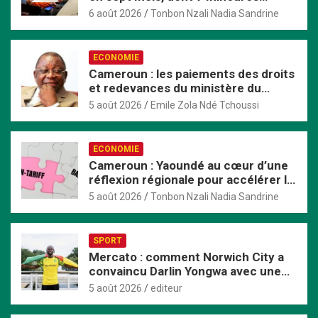
violées avant d’être tuées
6 août 2026
Tonbon Nzali Nadia Sandrine
ECONOMIE
Cameroun : les paiements des droits
et redevances du ministère du
Commerce passent exclusivement
5 août 2026
Emile Zola Ndé Tchoussi
par TresorPay
ECONOMIE
Cameroun : Yaoundé au cœur d’une
réflexion régionale pour accélérer la
mise en œuvre de la ZLECAf en
5 août 2026
Tonbon Nzali Nadia Sandrine
Afrique centrale
SPORT
Mercato : comment Norwich City a
convaincu Darlin Yongwa avec une
offre irrésistible
5 août 2026
editeur