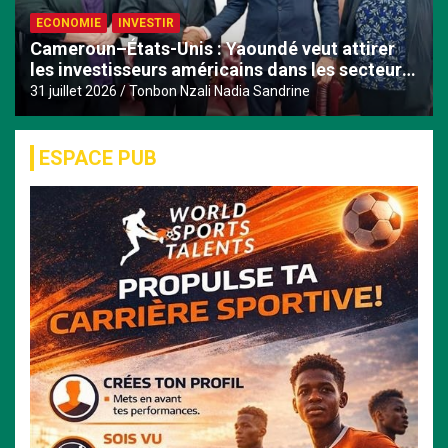
ECONOMIE
INVESTIR
Cameroun–États-Unis : Yaoundé veut attirer
les investisseurs américains dans les secteurs
de l’eau et de l’énergie
31 juillet 2026
Tonbon Nzali Nadia Sandrine
ESPACE PUB