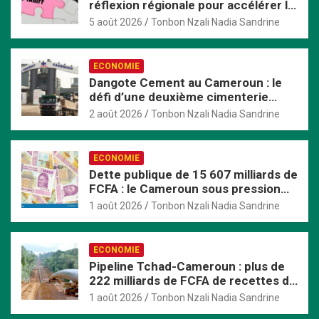
réflexion régionale pour accélérer la
mise en œuvre de la ZLECAf en
5 août 2026
Tonbon Nzali Nadia Sandrine
Afrique centrale
ECONOMIE
Dangote Cement au Cameroun : le
défi d’une deuxième cimenterie
dans un marché en perte de vitesse
2 août 2026
Tonbon Nzali Nadia Sandrine
ECONOMIE
Dette publique de 15 607 milliards de
FCFA : le Cameroun sous pression
face au durcissement de ses
1 août 2026
Tonbon Nzali Nadia Sandrine
conditions de financement
ECONOMIE
Pipeline Tchad-Cameroun : plus de
222 milliards de FCFA de recettes de
transit pour le Cameroun en six ans
1 août 2026
Tonbon Nzali Nadia Sandrine