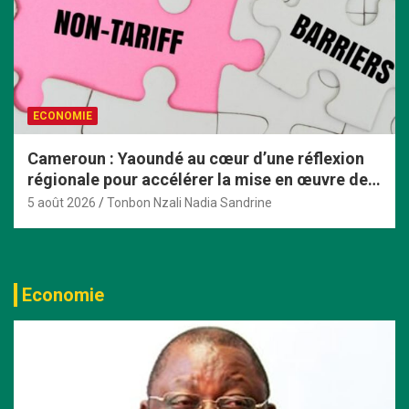
ECONOMIE
Cameroun : Yaoundé au cœur d’une réflexion
régionale pour accélérer la mise en œuvre de
la ZLECAf en Afrique centrale
5 août 2026
Tonbon Nzali Nadia Sandrine
Economie