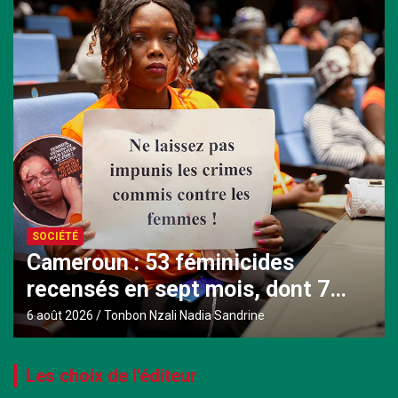
SOCIÉTÉ
Cameroun : 53 féminicides
recensés en sept mois, dont 7
mineures violées avant d’être
6 août 2026
Tonbon Nzali Nadia Sandrine
tuées
Les choix de l'éditeur