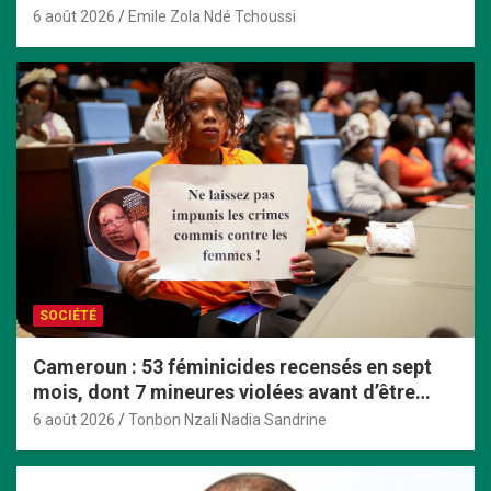
son départ
6 août 2026
Emile Zola Ndé Tchoussi
SOCIÉTÉ
Cameroun : 53 féminicides recensés en sept
mois, dont 7 mineures violées avant d’être
tuées
6 août 2026
Tonbon Nzali Nadia Sandrine