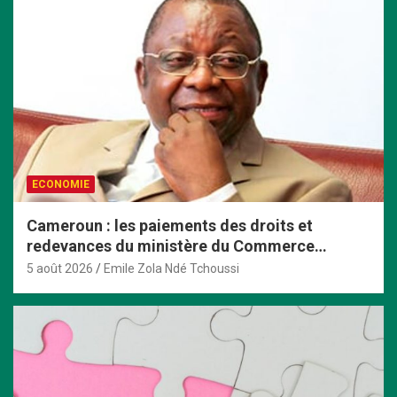
ECONOMIE
Cameroun : les paiements des droits et
redevances du ministère du Commerce
passent exclusivement par TresorPay
5 août 2026
Emile Zola Ndé Tchoussi