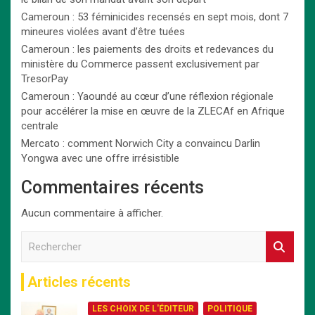
Cameroun : 53 féminicides recensés en sept mois, dont 7
mineures violées avant d’être tuées
Cameroun : les paiements des droits et redevances du
ministère du Commerce passent exclusivement par
TresorPay
Cameroun : Yaoundé au cœur d’une réflexion régionale
pour accélérer la mise en œuvre de la ZLECAf en Afrique
centrale
Mercato : comment Norwich City a convaincu Darlin
Yongwa avec une offre irrésistible
Commentaires récents
Aucun commentaire à afficher.
R
e
c
Articles récents
h
e
LES CHOIX DE L'ÉDITEUR
POLITIQUE
r