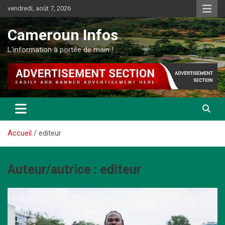
Aller
vendredi, août 7, 2026
au
contenu
Cameroun Infos
L'information à portée de main !
Accueil
editeur
Auteur/autrice :
editeur