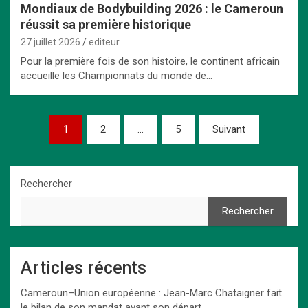
Mondiaux de Bodybuilding 2026 : le Cameroun
réussit sa première historique
27 juillet 2026
editeur
Pour la première fois de son histoire, le continent africain
accueille les Championnats du monde de…
Pagination
1
2
…
5
Suivant
des
publications
Rechercher
Rechercher
Articles récents
Cameroun–Union européenne : Jean-Marc Chataigner fait
le bilan de son mandat avant son départ