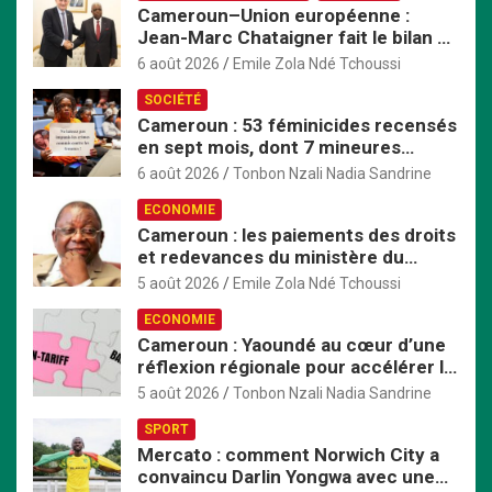
Cameroun–Union européenne :
c
Jean-Marc Chataigner fait le bilan de
h
son mandat avant son départ
e
6 août 2026
Emile Zola Ndé Tchoussi
r
SOCIÉTÉ
Cameroun : 53 féminicides recensés
en sept mois, dont 7 mineures
violées avant d’être tuées
6 août 2026
Tonbon Nzali Nadia Sandrine
ECONOMIE
Cameroun : les paiements des droits
et redevances du ministère du
Commerce passent exclusivement
5 août 2026
Emile Zola Ndé Tchoussi
par TresorPay
ECONOMIE
Cameroun : Yaoundé au cœur d’une
réflexion régionale pour accélérer la
mise en œuvre de la ZLECAf en
5 août 2026
Tonbon Nzali Nadia Sandrine
Afrique centrale
SPORT
Mercato : comment Norwich City a
convaincu Darlin Yongwa avec une