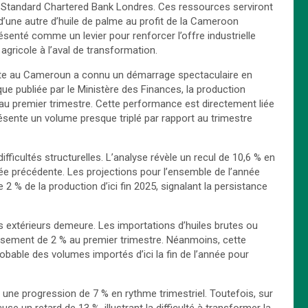
c Standard Chartered Bank Londres. Ces ressources serviront
d’une autre d’huile de palme au profit de la Cameroon
enté comme un levier pour renforcer l’offre industrielle
 agricole à l’aval de transformation.
 brute au Cameroun a connu un démarrage spectaculaire en
e publiée par le Ministère des Finances, la production
 au premier trimestre. Cette performance est directement liée
ésente un volume presque triplé par rapport au trimestre
fficultés structurelles. L’analyse révèle un recul de 10,6 % en
née précédente. Les projections pour l’ensemble de l’année
2 % de la production d’ici fin 2025, signalant la persistance
s extérieurs demeure. Les importations d’huiles brutes ou
hissement de 2 % au premier trimestre. Néanmoins, cette
able des volumes importés d’ici la fin de l’année pour
é une progression de 7 % en rythme trimestriel. Toutefois, sur