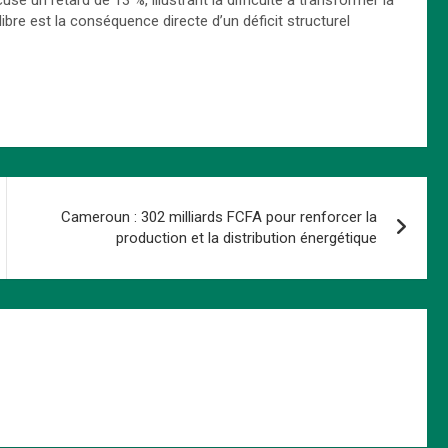
se un retard de 13 %, illustrant la difficulté à transformer la
bre est la conséquence directe d’un déficit structurel
Cameroun : 302 milliards FCFA pour renforcer la
production et la distribution énergétique