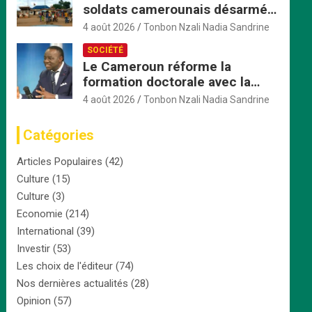
soldats camerounais désarmés
par les FACA, la tension monte
4 août 2026
Tonbon Nzali Nadia Sandrine
SOCIÉTÉ
Le Cameroun réforme la
formation doctorale avec la
création d’une Commission
4 août 2026
Tonbon Nzali Nadia Sandrine
nationale dédiée
Catégories
Articles Populaires
(42)
Culture
(15)
Culture
(3)
Economie
(214)
International
(39)
Investir
(53)
Les choix de l'éditeur
(74)
Nos dernières actualités
(28)
Opinion
(57)