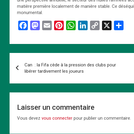
une perspective annuelle, le secteur des huiles raffinées accu
matière première localement de manière stable. Ce déséquili
monumental.
F
M
E
Pi
W
Li
C
X
P
a
a
m
nt
h
n
o
ar
ce
st
ail
er
at
ke
py
ta
b
o
es
s
dI
Li
g
Navigation
o
d
t
A
n
n
er
Can : la Fifa cède à la pression des clubs pour
de
o
o
p
k
libérer tardivement les joueurs
k
n
p
l’article
Laisser un commentaire
Vous devez
vous connecter
pour publier un commentaire.