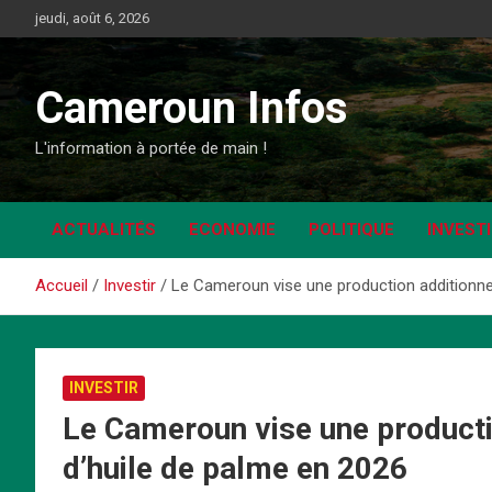
Aller
jeudi, août 6, 2026
au
contenu
Cameroun Infos
L'information à portée de main !
ACTUALITÉS
ECONOMIE
POLITIQUE
INVEST
Accueil
Investir
Le Cameroun vise une production additionne
INVESTIR
Le Cameroun vise une producti
d’huile de palme en 2026