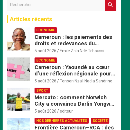
R
e
c
Articles récents
h
e
ECONOMIE
r
Cameroun : les paiements des
c
droits et redevances du
h
ministère du Commerce
e
5 août 2026
Emile Zola Ndé Tchoussi
passent exclusivement par
r
ECONOMIE
TresorPay
Cameroun : Yaoundé au cœur
d’une réflexion régionale pour
accélérer la mise en œuvre de
5 août 2026
Tonbon Nzali Nadia Sandrine
la ZLECAf en Afrique centrale
SPORT
Mercato : comment Norwich
City a convaincu Darlin Yongwa
avec une offre irrésistible
5 août 2026
editeur
NOS DERNIÈRES ACTUALITÉS
SOCIÉTÉ
Frontière Cameroun–RCA : des