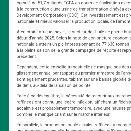
cumulé de 51,7 milliards FCFA en cours de finalisation ave
à la construction d’une usine de transformation d’hévéa et 
Development Corporation (CDC). Cet investissement est prés
nationale et mieux valoriser la production locale, de l’amont
A en croire afriqueeneveil, le secteur de l’huile de palme
début d’année 2025. Selon la note de conjoncture économiqu
nationale a atteint un pic impressionnant de 77 630 tonnes
à la pleine saison de la grande campagne de récolte et repr
précédent.
Cependant, cette embellie trimestrielle ne masque pas des di
glissement annuel par rapport au premier trimestre de l’an
sont également prudentes, tablant sur une baisse globale de 
de défis au-delà de la saison de pointe.
Face à ce déséquilibre, la nécessité de recourir aux marché
raffinées ont connu une légère inflexion, affichant un fléc
accalmie est probablement temporaire, avec une hausse prob
combler le manque criant sur le marché intérieur.
En parallèle, la production locale d’huiles raffinées a marqu