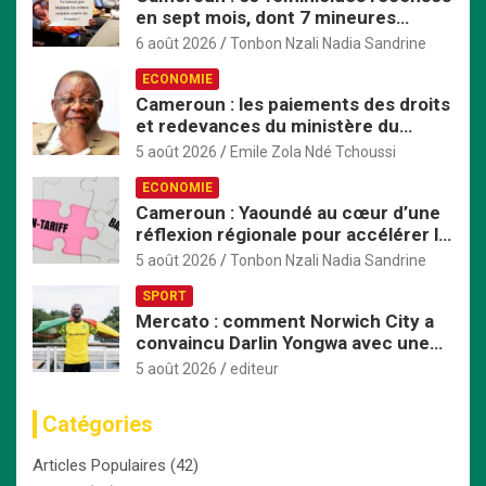
en sept mois, dont 7 mineures
violées avant d’être tuées
6 août 2026
Tonbon Nzali Nadia Sandrine
ECONOMIE
Cameroun : les paiements des droits
et redevances du ministère du
Commerce passent exclusivement
5 août 2026
Emile Zola Ndé Tchoussi
par TresorPay
ECONOMIE
Cameroun : Yaoundé au cœur d’une
réflexion régionale pour accélérer la
mise en œuvre de la ZLECAf en
5 août 2026
Tonbon Nzali Nadia Sandrine
Afrique centrale
SPORT
Mercato : comment Norwich City a
convaincu Darlin Yongwa avec une
offre irrésistible
5 août 2026
editeur
Catégories
Articles Populaires
(42)