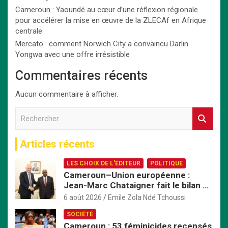
Cameroun : Yaoundé au cœur d’une réflexion régionale
pour accélérer la mise en œuvre de la ZLECAf en Afrique
centrale
Mercato : comment Norwich City a convaincu Darlin
Yongwa avec une offre irrésistible
Commentaires récents
Aucun commentaire à afficher.
R
e
c
Articles récents
h
e
LES CHOIX DE L'ÉDITEUR
POLITIQUE
r
Cameroun–Union européenne :
c
Jean-Marc Chataigner fait le bilan de
h
son mandat avant son départ
e
6 août 2026
Emile Zola Ndé Tchoussi
r
SOCIÉTÉ
Cameroun : 53 féminicides recensés