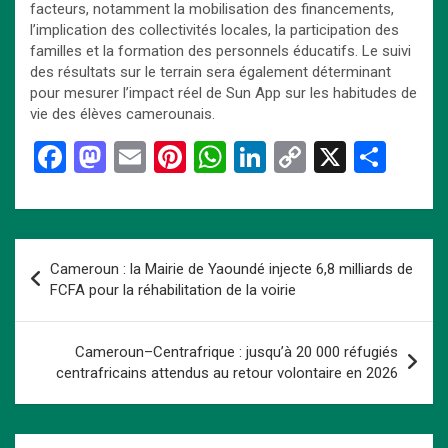
facteurs, notamment la mobilisation des financements,
l’implication des collectivités locales, la participation des
familles et la formation des personnels éducatifs. Le suivi
des résultats sur le terrain sera également déterminant
pour mesurer l’impact réel de Sun App sur les habitudes de
vie des élèves camerounais.
F
M
E
Pi
W
Li
C
X
P
a
a
m
nt
h
n
o
ar
ce
st
ail
er
at
ke
py
ta
b
o
es
s
dI
Li
g
Navigation
Cameroun : la Mairie de Yaoundé injecte 6,8 milliards de
o
d
t
A
n
n
er
de
FCFA pour la réhabilitation de la voirie
o
o
p
k
l’article
k
n
p
Cameroun–Centrafrique : jusqu’à 20 000 réfugiés
centrafricains attendus au retour volontaire en 2026