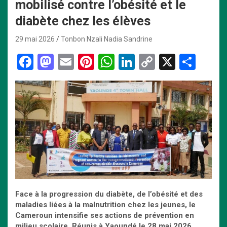
mobilisé contre l’obésité et le
diabète chez les élèves
29 mai 2026
Tonbon Nzali Nadia Sandrine
F
M
E
Pi
W
Li
C
X
P
a
a
m
nt
h
n
o
ar
ce
st
ail
er
at
ke
py
ta
b
o
es
s
dI
Li
g
o
d
t
A
n
n
er
o
o
p
k
k
n
p
Face à la progression du diabète, de l’obésité et des
maladies liées à la malnutrition chez les jeunes, le
Cameroun intensifie ses actions de prévention en
milieu scolaire. Réunis à Yaoundé le 28 mai 2026,