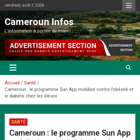
Aller
vendredi, août 7, 2026
au
contenu
Cameroun Infos
L'information à portée de main !
Accueil
Santé
Cameroun : le programme Sun App mobilisé contre l’obésité et
le diabète chez les élèves
SANTÉ
Cameroun : le programme Sun App