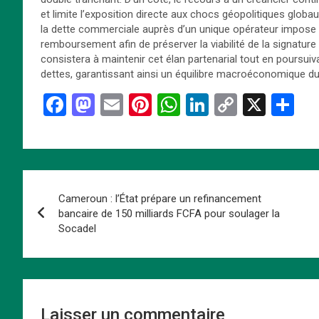
et limite l’exposition directe aux chocs géopolitiques globau
la dette commerciale auprès d’un unique opérateur impose 
remboursement afin de préserver la viabilité de la signatur
consistera à maintenir cet élan partenarial tout en poursuiva
dettes, garantissant ainsi un équilibre macroéconomique d
F
M
E
Pi
W
Li
C
X
P
a
a
m
nt
h
n
o
ar
ce
st
ail
er
at
ke
py
ta
b
o
es
s
dI
Li
g
Navigation
o
d
t
A
n
n
er
Cameroun : l’État prépare un refinancement
de
o
o
p
k
bancaire de 150 milliards FCFA pour soulager la
Socadel
k
n
p
l’article
Laisser un commentaire