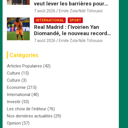
veut lever les barrières pour
accélérer l’intégration
7 août 2026
Emile Zola Ndé Tchoussi
économique
INTERNATIONAL
SPORT
Real Madrid : l’Ivoirien Yan
Diomandé, le nouveau record
africain à 125 millions d’euros
7 août 2026
Emile Zola Ndé Tchoussi
Catégories
Articles Populaires
(42)
Culture
(15)
Culture
(3)
Economie
(215)
International
(40)
Investir
(53)
Les choix de l'éditeur
(76)
Nos dernières actualités
(29)
Opinion
(57)