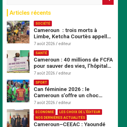
e
c
Articles récents
h
e
SOCIÉTÉ
r
Cameroun : trois morts à
c
Limbe, Ketcha Courtès appelle
h
à un sursaut face aux
e
7 août 2026
editeur
inondations
r
SANTÉ
Cameroun : 40 millions de FCFA
pour sauver des vies, l’hôpital
de Bafoussam renforce son
7 août 2026
editeur
centre d’hémodialyse
SPORT
Can féminine 2026 : le
Cameroun s’offre un choc
explosif face au Nigeria en
7 août 2026
editeur
quart de finale
ECONOMIE
LES CHOIX DE L'ÉDITEUR
NOS DERNIÈRES ACTUALITÉS
Cameroun–CEEAC : Yaoundé