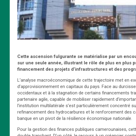
Cette ascension fulgurante se matérialise par un enco
sur une seule année, illustrant le rôle de plus en plus 
financement des projets d’infrastructures et des prog
L’analyse macroéconomique de cette trajectoire met en ex
d’approvisionnement en capitaux du pays. Face au durcisse
occidentaux et à la stagnation de certains financements tr
partenaire agile, capable de mobiliser rapidement d’import
l’institution multilatérale s’est particulièrement concentré s
refinancement des hydrocarbures et le renforcement des ca
banque en un pivot de la résilience économique nationale.
Pour la gestion des finances publiques camerounaises, ce
double tranchant. D’un côté, le recours à un créancier conti