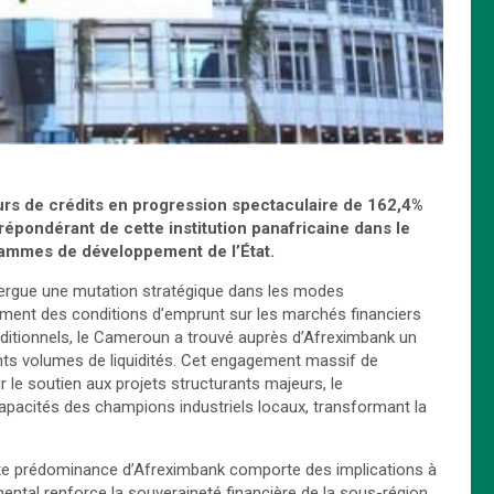
urs de crédits en progression spectaculaire de 162,4%
prépondérant de cette institution panafricaine dans le
rammes de développement de l’État.
ergue une mutation stratégique dans les modes
ment des conditions d’emprunt sur les marchés financiers
aditionnels, le Cameroun a trouvé auprès d’Afreximbank un
ants volumes de liquidités. Cet engagement massif de
ur le soutien aux projets structurants majeurs, le
pacités des champions industriels locaux, transformant la
tte prédominance d’Afreximbank comporte des implications à
nental renforce la souveraineté financière de la sous-région