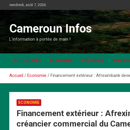
Aller
vendredi, août 7, 2026
au
contenu
Cameroun Infos
L'information à portée de main !
ACTUALITÉS
ECONOMIE
POLITIQUE
INVEST
Accueil
Economie
Financement extérieur : Afreximbank dev
ECONOMIE
Financement extérieur : Afrex
créancier commercial du Cam