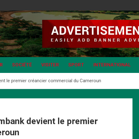
IR
SOCIÉTÉ
VISITER
SPORT
INTERNATIONAL
ient le premier créancier commercial du Cameroun
imbank devient le premier
eroun