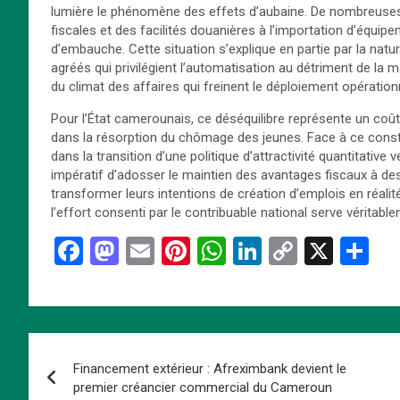
lumière le phénomène des effets d’aubaine. De nombreuses
fiscales et des facilités douanières à l’importation d’équ
d’embauche. Cette situation s’explique en partie par la natur
agréés qui privilégient l’automatisation au détriment de la m
du climat des affaires qui freinent le déploiement opération
Pour l’État camerounais, ce déséquilibre représente un coût 
dans la résorption du chômage des jeunes. Face à ce constat,
dans la transition d’une politique d’attractivité quantitative
impératif d’adosser le maintien des avantages fiscaux à des
transformer leurs intentions de création d’emplois en réali
l’effort consenti par le contribuable national serve véritablem
F
M
E
Pi
W
Li
C
X
P
a
a
m
nt
h
n
o
ar
ce
st
ail
er
at
ke
py
ta
b
o
es
s
dI
Li
g
Navigation
o
d
t
A
n
n
er
Financement extérieur : Afreximbank devient le
de
o
o
p
k
premier créancier commercial du Cameroun