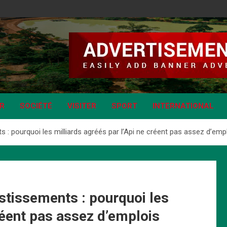
IR
SOCIÉTÉ
VISITER
SPORT
INTERNATIONAL
 pourquoi les milliards agréés par l’Api ne créent pas assez d’emp
tissements : pourquoi les
réent pas assez d’emplois