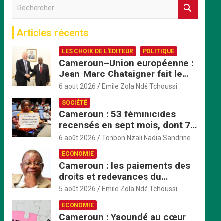
R
e
c
Articles récents
h
e
LES CHOIX DE L'ÉDITEUR
POLITIQUE
r
Cameroun–Union européenne :
c
Jean-Marc Chataigner fait le
h
bilan de son mandat avant son
e
6 août 2026
Emile Zola Ndé Tchoussi
départ
r
SOCIÉTÉ
Cameroun : 53 féminicides
recensés en sept mois, dont 7
mineures violées avant d’être
6 août 2026
Tonbon Nzali Nadia Sandrine
tuées
ECONOMIE
Cameroun : les paiements des
droits et redevances du
ministère du Commerce
5 août 2026
Emile Zola Ndé Tchoussi
passent exclusivement par
ECONOMIE
TresorPay
Cameroun : Yaoundé au cœur