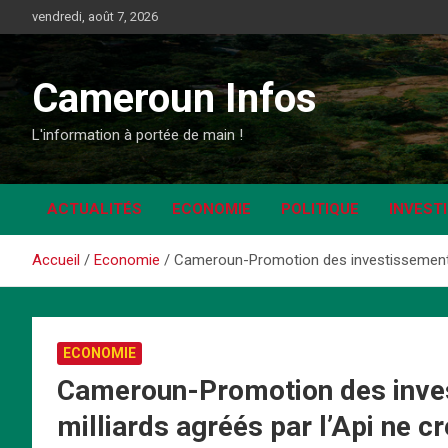
Aller
vendredi, août 7, 2026
au
contenu
Cameroun Infos
L'information à portée de main !
ACTUALITÉS
ECONOMIE
POLITIQUE
INVEST
Accueil
Economie
Cameroun-Promotion des investissements :
ECONOMIE
Cameroun-Promotion des inves
milliards agréés par l’Api ne c