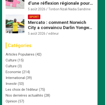
d’une réflexion régionale pour
accélérer la mise en œuvre de
5 août 2026
Tonbon Nzali Nadia Sandrine
la ZLECAf en Afrique centrale
SPORT
Mercato : comment Norwich
City a convaincu Darlin Yongwa
avec une offre irrésistible
5 août 2026
editeur
Catégories
Articles Populaires
(42)
Culture
(15)
Culture
(3)
Economie
(214)
International
(39)
Investir
(53)
Les choix de l'éditeur
(75)
Nos dernières actualités
(28)
Opinion
(57)