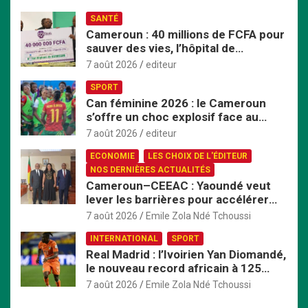
r
SANTÉ
Cameroun : 40 millions de FCFA pour
sauver des vies, l’hôpital de
Bafoussam renforce son centre
7 août 2026
editeur
d’hémodialyse
SPORT
Can féminine 2026 : le Cameroun
s’offre un choc explosif face au
Nigeria en quart de finale
7 août 2026
editeur
ECONOMIE
LES CHOIX DE L'ÉDITEUR
NOS DERNIÈRES ACTUALITÉS
Cameroun–CEEAC : Yaoundé veut
lever les barrières pour accélérer
l’intégration économique
7 août 2026
Emile Zola Ndé Tchoussi
INTERNATIONAL
SPORT
Real Madrid : l’Ivoirien Yan Diomandé,
le nouveau record africain à 125
millions d’euros
7 août 2026
Emile Zola Ndé Tchoussi