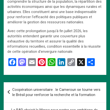
comprendre la structure de la population, la répartition des
activités économiques ainsi que les dynamiques rurales et
urbaines. Elles constituent ainsi une base indispensable
pour renforcer l’efficacité des politiques publiques et
améliorer la gestion des ressources nationales.
Avec cette prolongation jusqu’à fin juillet 2026, les
autorités entendent garantir une couverture plus
exhaustive du territoire et assurer la qualité des
informations recueillies, condition essentielle à la réussite
de cette opération d’envergure nationale.
F
M
E
Pi
W
Li
C
X
P
a
a
m
nt
h
n
o
ar
ce
st
ail
er
at
ke
py
ta
b
o
es
s
dI
Li
g
Navigation
Coopération universitaire : le Cameroun se tourne vers
o
d
t
A
n
n
er
de
le Brésil pour renforcer la recherche et la formation
o
o
p
k
l’article
k
n
p