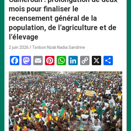
mois pour finaliser le
recensement général de la
population, de l’agriculture et de
l’élevage
2 juin 2026
Tonbon Nzali Nadia Sandrine
F
M
E
Pi
W
Li
C
X
P
a
a
m
nt
h
n
o
ar
ce
st
ail
er
at
ke
py
ta
b
o
es
s
dI
Li
g
o
d
t
A
n
n
er
o
o
p
k
k
n
p