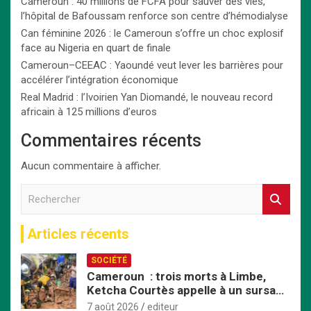
Cameroun : 40 millions de FCFA pour sauver des vies,
l’hôpital de Bafoussam renforce son centre d’hémodialyse
Can féminine 2026 : le Cameroun s’offre un choc explosif
face au Nigeria en quart de finale
Cameroun–CEEAC : Yaoundé veut lever les barrières pour
accélérer l’intégration économique
Real Madrid : l’Ivoirien Yan Diomandé, le nouveau record
africain à 125 millions d’euros
Commentaires récents
Aucun commentaire à afficher.
R
e
c
Articles récents
h
e
SOCIÉTÉ
r
Cameroun : trois morts à Limbe,
c
Ketcha Courtès appelle à un sursaut
h
face aux inondations
e
7 août 2026
editeur