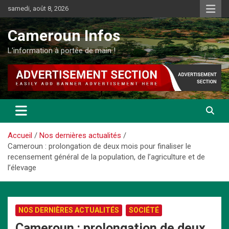
Aller
samedi, août 8, 2026
au
contenu
Cameroun Infos
L'information à portée de main !
Accueil
Nos dernières actualités
Cameroun : prolongation de deux mois pour finaliser le
recensement général de la population, de l’agriculture et de
l’élevage
NOS DERNIÈRES ACTUALITÉS
SOCIÉTÉ
Cameroun : prolongation de deux