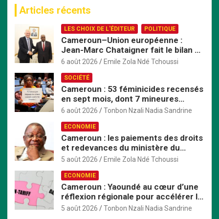
c
Articles récents
h
e
LES CHOIX DE L'ÉDITEUR
POLITIQUE
r
Cameroun–Union européenne :
c
Jean-Marc Chataigner fait le bilan de
h
son mandat avant son départ
e
6 août 2026
Emile Zola Ndé Tchoussi
r
SOCIÉTÉ
Cameroun : 53 féminicides recensés
en sept mois, dont 7 mineures
violées avant d’être tuées
6 août 2026
Tonbon Nzali Nadia Sandrine
ECONOMIE
Cameroun : les paiements des droits
et redevances du ministère du
Commerce passent exclusivement
5 août 2026
Emile Zola Ndé Tchoussi
par TresorPay
ECONOMIE
Cameroun : Yaoundé au cœur d’une
réflexion régionale pour accélérer la
mise en œuvre de la ZLECAf en
5 août 2026
Tonbon Nzali Nadia Sandrine
Afrique centrale