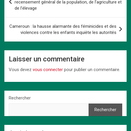
o
d
t
A
n
n
er
de
recensement général de la population, de l’agriculture et
o
o
p
k
de l’élevage
l’article
k
n
p
Cameroun : la hausse alarmante des féminicides et des
violences contre les enfants inquiète les autorités
Laisser un commentaire
Vous devez
vous connecter
pour publier un commentaire.
Rechercher
Rechercher