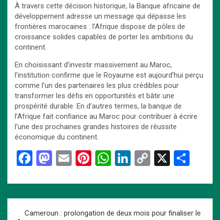
À travers cette décision historique, la Banque africaine de
développement adresse un message qui dépasse les
frontières marocaines : l’Afrique dispose de pôles de
croissance solides capables de porter les ambitions du
continent.
En choisissant d’investir massivement au Maroc,
l’institution confirme que le Royaume est aujourd’hui perçu
comme l’un des partenaires les plus crédibles pour
transformer les défis en opportunités et bâtir une
prospérité durable. En d’autres termes, la banque de
l’Afrique fait confiance au Maroc pour contribuer à écrire
l’une des prochaines grandes histoires de réussite
économique du continent.
F
M
E
Pi
W
Li
C
X
P
a
a
m
nt
h
n
o
ar
ce
st
ail
er
at
ke
py
ta
b
o
es
s
dI
Li
g
Navigation
Cameroun : prolongation de deux mois pour finaliser le