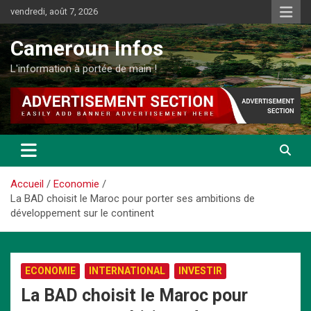
Aller
vendredi, août 7, 2026
au
contenu
Cameroun Infos
L'information à portée de main !
Accueil
Economie
La BAD choisit le Maroc pour porter ses ambitions de
développement sur le continent
ECONOMIE
INTERNATIONAL
INVESTIR
La BAD choisit le Maroc pour