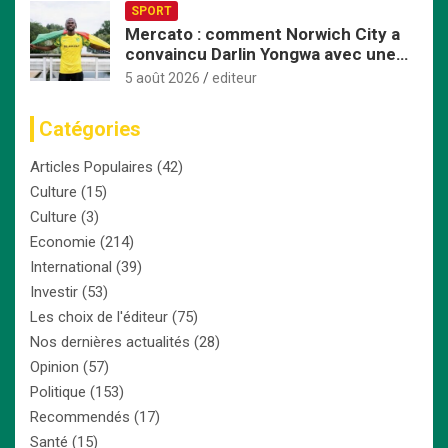
SPORT
Mercato : comment Norwich City a
convaincu Darlin Yongwa avec une
offre irrésistible
5 août 2026
editeur
Catégories
Articles Populaires
(42)
Culture
(15)
Culture
(3)
Economie
(214)
International
(39)
Investir
(53)
Les choix de l'éditeur
(75)
Nos dernières actualités
(28)
Opinion
(57)
Politique
(153)
Recommendés
(17)
Santé
(15)