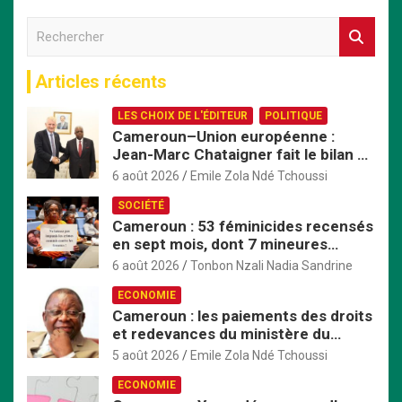
R
e
c
Articles récents
h
e
LES CHOIX DE L'ÉDITEUR
POLITIQUE
r
Cameroun–Union européenne :
c
Jean-Marc Chataigner fait le bilan de
h
son mandat avant son départ
e
6 août 2026
Emile Zola Ndé Tchoussi
r
SOCIÉTÉ
Cameroun : 53 féminicides recensés
en sept mois, dont 7 mineures
violées avant d’être tuées
6 août 2026
Tonbon Nzali Nadia Sandrine
ECONOMIE
Cameroun : les paiements des droits
et redevances du ministère du
Commerce passent exclusivement
5 août 2026
Emile Zola Ndé Tchoussi
par TresorPay
ECONOMIE