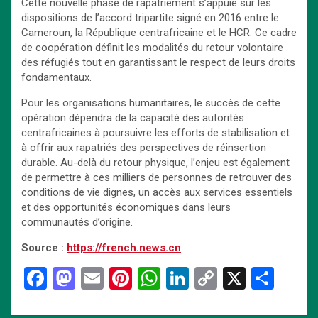
Cette nouvelle phase de rapatriement s’appuie sur les
dispositions de l’accord tripartite signé en 2016 entre le
Cameroun, la République centrafricaine et le HCR. Ce cadre
de coopération définit les modalités du retour volontaire
des réfugiés tout en garantissant le respect de leurs droits
fondamentaux.
Pour les organisations humanitaires, le succès de cette
opération dépendra de la capacité des autorités
centrafricaines à poursuivre les efforts de stabilisation et
à offrir aux rapatriés des perspectives de réinsertion
durable. Au-delà du retour physique, l’enjeu est également
de permettre à ces milliers de personnes de retrouver des
conditions de vie dignes, un accès aux services essentiels
et des opportunités économiques dans leurs
communautés d’origine.
Source :
https://french.news.cn
F
M
E
Pi
W
Li
C
X
P
a
a
m
nt
h
n
o
ar