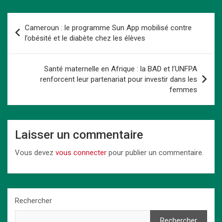
ce
st
ail
er
at
ke
py
ta
b
o
es
s
dI
Li
g
Navigation
Cameroun : le programme Sun App mobilisé contre
o
d
t
A
n
n
er
de
l’obésité et le diabète chez les élèves
o
o
p
k
l’article
k
n
p
Santé maternelle en Afrique : la BAD et l’UNFPA
renforcent leur partenariat pour investir dans les
femmes
Laisser un commentaire
Vous devez
vous connecter
pour publier un commentaire.
Rechercher
Rechercher