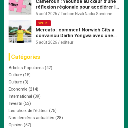
Cameroun : Yaoundé au cœur d’une
réflexion régionale pour accélérer la
mise en œuvre de la ZLECAf en
5 août 2026
Tonbon Nzali Nadia Sandrine
Afrique centrale
SPORT
Mercato : comment Norwich City a
convaincu Darlin Yongwa avec une
offre irrésistible
5 août 2026
editeur
Catégories
Articles Populaires
(42)
Culture
(15)
Culture
(3)
Economie
(214)
International
(39)
Investir
(53)
Les choix de l'éditeur
(75)
Nos dernières actualités
(28)
Opinion
(57)