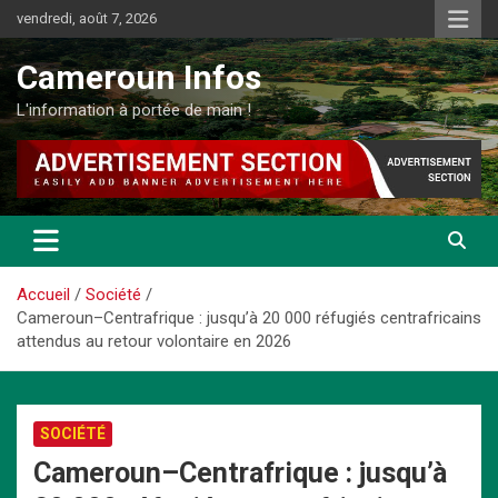
Aller
vendredi, août 7, 2026
au
contenu
Cameroun Infos
L'information à portée de main !
Accueil
Société
Cameroun–Centrafrique : jusqu’à 20 000 réfugiés centrafricains
attendus au retour volontaire en 2026
SOCIÉTÉ
Cameroun–Centrafrique : jusqu’à