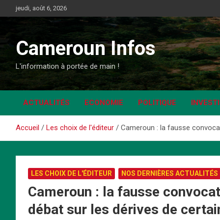
Aller
jeudi, août 6, 2026
au
contenu
Cameroun Infos
L'information à portée de main !
ACTUALITÉS
ECONOMIE
POLITIQUE
INVEST
Accueil
Les choix de l'éditeur
Cameroun : la fausse convocati
LES CHOIX DE L'ÉDITEUR
NOS DERNIÈRES ACTUALITÉS
Cameroun : la fausse convocat
débat sur les dérives de certai