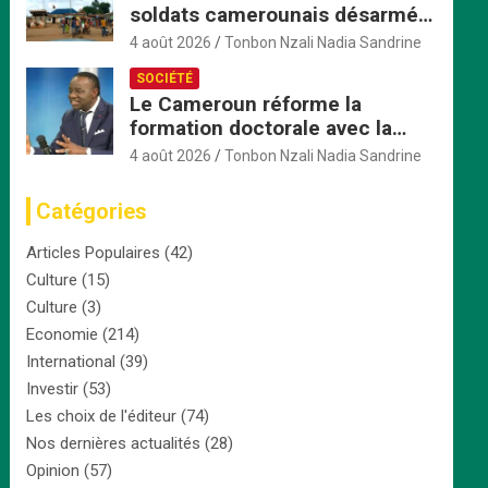
soldats camerounais désarmés
par les FACA, la tension monte
4 août 2026
Tonbon Nzali Nadia Sandrine
SOCIÉTÉ
Le Cameroun réforme la
formation doctorale avec la
création d’une Commission
4 août 2026
Tonbon Nzali Nadia Sandrine
nationale dédiée
Catégories
Articles Populaires
(42)
Culture
(15)
Culture
(3)
Economie
(214)
International
(39)
Investir
(53)
Les choix de l'éditeur
(74)
Nos dernières actualités
(28)
Opinion
(57)