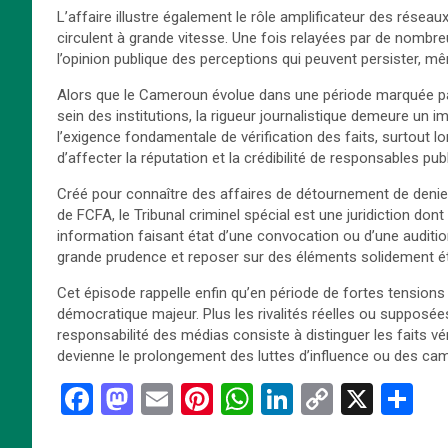
L’affaire illustre également le rôle amplificateur des résea
circulent à grande vitesse. Une fois relayées par de nombre
l’opinion publique des perceptions qui peuvent persister, 
Alors que le Cameroun évolue dans une période marquée pa
sein des institutions, la rigueur journalistique demeure un 
l’exigence fondamentale de vérification des faits, surtout lo
d’affecter la réputation et la crédibilité de responsables publ
Créé pour connaître des affaires de détournement de denier
de FCFA, le Tribunal criminel spécial est une juridiction do
information faisant état d’une convocation ou d’une audition
grande prudence et reposer sur des éléments solidement ét
Cet épisode rappelle enfin qu’en période de fortes tensions p
démocratique majeur. Plus les rivalités réelles ou supposée
responsabilité des médias consiste à distinguer les faits vé
devienne le prolongement des luttes d’influence ou des c
F
M
E
Pi
W
Li
C
X
P
a
a
m
nt
h
n
o
ar