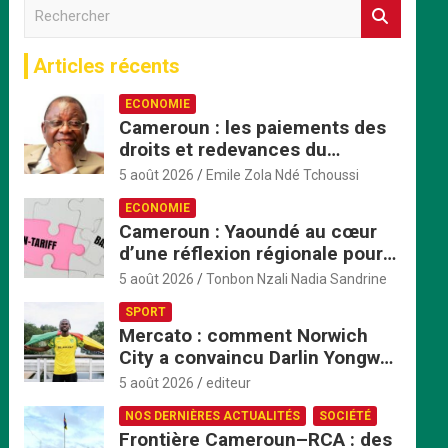
R
e
c
Articles récents
h
e
ECONOMIE
r
Cameroun : les paiements des
c
droits et redevances du
h
ministère du Commerce
e
5 août 2026
Emile Zola Ndé Tchoussi
passent exclusivement par
r
ECONOMIE
TresorPay
Cameroun : Yaoundé au cœur
d’une réflexion régionale pour
accélérer la mise en œuvre de
5 août 2026
Tonbon Nzali Nadia Sandrine
la ZLECAf en Afrique centrale
SPORT
Mercato : comment Norwich
City a convaincu Darlin Yongwa
avec une offre irrésistible
5 août 2026
editeur
NOS DERNIÈRES ACTUALITÉS
SOCIÉTÉ
Frontière Cameroun–RCA : des