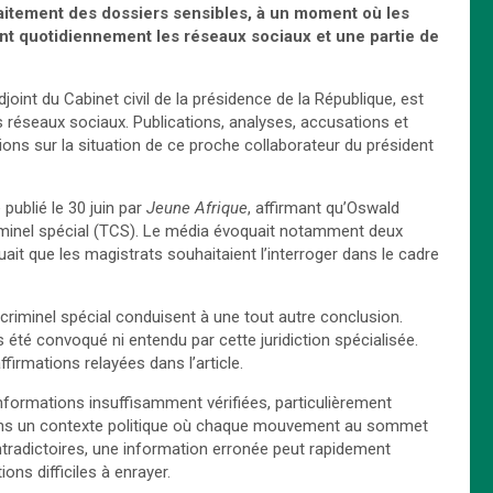
raitement des dossiers sensibles, à un moment où les
ent quotidiennement les réseaux sociaux et une partie de
joint du Cabinet civil de la présidence de la République, est
réseaux sociaux. Publications, analyses, accusations et
ions sur la situation de ce proche collaborateur du président
publié le 30 juin par
Jeune Afrique
, affirmant qu’Oswald
riminel spécial (TCS). Le média évoquait notamment deux
uait que les magistrats souhaitaient l’interroger dans le cadre
criminel spécial conduisent à une tout autre conclusion.
 été convoqué ni entendu par cette juridiction spécialisée.
irmations relayées dans l’article.
informations insuffisamment vérifiées, particulièrement
 Dans un contexte politique où chaque mouvement au sommet
 contradictoires, une information erronée peut rapidement
ns difficiles à enrayer.