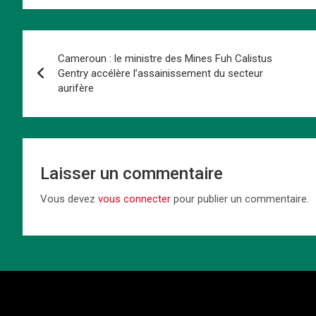
ce
st
ail
er
at
ke
py
ta
b
o
es
s
dI
Li
g
Navigation
o
d
t
A
n
n
er
Cameroun : le ministre des Mines Fuh Calistus
de
o
o
p
k
Gentry accélère l’assainissement du secteur
aurifère
k
n
p
l’article
Laisser un commentaire
Vous devez
vous connecter
pour publier un commentaire.