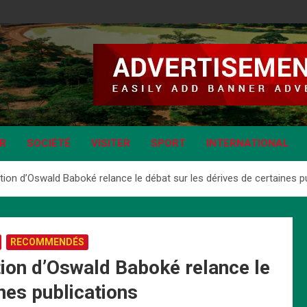
IR
SOCIÉTÉ
VISITER
SPORT
INTERNATIONAL
on d’Oswald Baboké relance le débat sur les dérives de certaines p
RECOMMENDÉS
ion d’Oswald Baboké relance le
nes publications