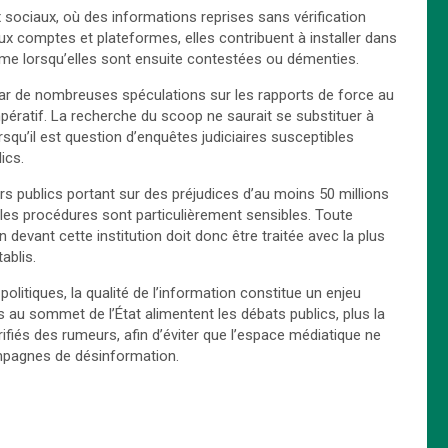
ux sociaux, où des informations reprises sans vérification
ux comptes et plateformes, elles contribuent à installer dans
même lorsqu’elles sont ensuite contestées ou démenties.
r de nombreuses spéculations sur les rapports de force au
impératif. La recherche du scoop ne saurait se substituer à
rsqu’il est question d’enquêtes judiciaires susceptibles
ics.
s publics portant sur des préjudices d’au moins 50 millions
nt les procédures sont particulièrement sensibles. Toute
 devant cette institution doit donc être traitée avec la plus
ablis.
olitiques, la qualité de l’information constitue un enjeu
s au sommet de l’État alimentent les débats publics, plus la
rifiés des rumeurs, afin d’éviter que l’espace médiatique ne
ampagnes de désinformation.