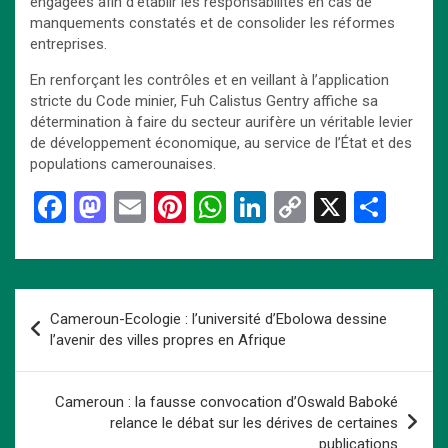
engagées afin d’établir les responsabilités en cas de
manquements constatés et de consolider les réformes
entreprises.
En renforçant les contrôles et en veillant à l’application
stricte du Code minier, Fuh Calistus Gentry affiche sa
détermination à faire du secteur aurifère un véritable levier
de développement économique, au service de l’État et des
populations camerounaises.
F
M
E
Pi
W
Li
C
X
P
a
a
m
nt
h
n
o
ar
ce
st
ail
er
at
ke
py
ta
b
o
es
s
dI
Li
g
Navigation
Cameroun-Ecologie : l’université d’Ebolowa dessine
o
d
t
A
n
n
er
de
l’avenir des villes propres en Afrique
o
o
p
k
l’article
k
n
p
Cameroun : la fausse convocation d’Oswald Baboké
relance le débat sur les dérives de certaines
publications