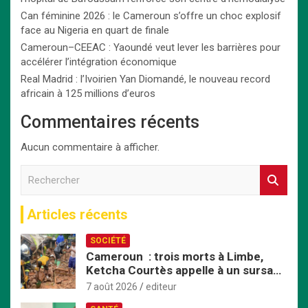
Can féminine 2026 : le Cameroun s’offre un choc explosif
face au Nigeria en quart de finale
Cameroun–CEEAC : Yaoundé veut lever les barrières pour
accélérer l’intégration économique
Real Madrid : l’Ivoirien Yan Diomandé, le nouveau record
africain à 125 millions d’euros
Commentaires récents
Aucun commentaire à afficher.
R
e
c
Articles récents
h
e
SOCIÉTÉ
r
Cameroun : trois morts à Limbe,
c
Ketcha Courtès appelle à un sursaut
h
face aux inondations
e
7 août 2026
editeur
r