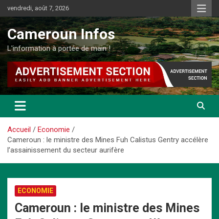
Aller
vendredi, août 7, 2026
au
contenu
Cameroun Infos
L'information à portée de main !
Accueil
Economie
Cameroun : le ministre des Mines Fuh Calistus Gentry accélère
l’assainissement du secteur aurifère
ECONOMIE
Cameroun : le ministre des Mines