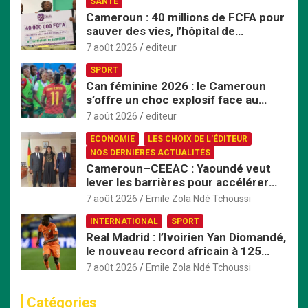
SANTÉ
Cameroun : 40 millions de FCFA pour
sauver des vies, l’hôpital de
Bafoussam renforce son centre
7 août 2026
editeur
d’hémodialyse
SPORT
Can féminine 2026 : le Cameroun
s’offre un choc explosif face au
Nigeria en quart de finale
7 août 2026
editeur
ECONOMIE
LES CHOIX DE L'ÉDITEUR
NOS DERNIÈRES ACTUALITÉS
Cameroun–CEEAC : Yaoundé veut
lever les barrières pour accélérer
l’intégration économique
7 août 2026
Emile Zola Ndé Tchoussi
INTERNATIONAL
SPORT
Real Madrid : l’Ivoirien Yan Diomandé,
le nouveau record africain à 125
millions d’euros
7 août 2026
Emile Zola Ndé Tchoussi
Catégories