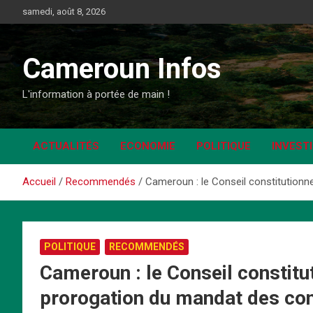
Aller
samedi, août 8, 2026
au
contenu
Cameroun Infos
L'information à portée de main !
ACTUALITÉS
ECONOMIE
POLITIQUE
INVEST
Accueil
Recommendés
Cameroun : le Conseil constitutionne
POLITIQUE
RECOMMENDÉS
Cameroun : le Conseil constitut
prorogation du mandat des con