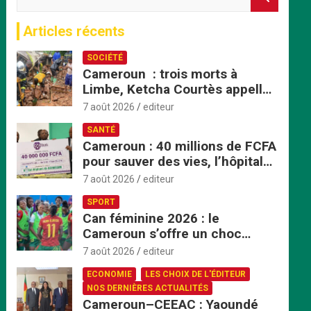
e
c
Articles récents
h
e
SOCIÉTÉ
r
Cameroun : trois morts à
c
Limbe, Ketcha Courtès appelle
h
à un sursaut face aux
e
7 août 2026
editeur
inondations
r
SANTÉ
Cameroun : 40 millions de FCFA
pour sauver des vies, l’hôpital
de Bafoussam renforce son
7 août 2026
editeur
centre d’hémodialyse
SPORT
Can féminine 2026 : le
Cameroun s’offre un choc
explosif face au Nigeria en
7 août 2026
editeur
quart de finale
ECONOMIE
LES CHOIX DE L'ÉDITEUR
NOS DERNIÈRES ACTUALITÉS
Cameroun–CEEAC : Yaoundé