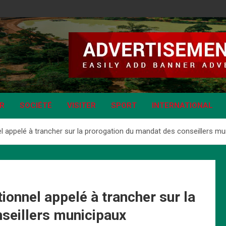
IR
SOCIÉTÉ
VISITER
SPORT
INTERNATIONAL
l appelé à trancher sur la prorogation du mandat des conseillers mu
ionnel appelé à trancher sur la
seillers municipaux