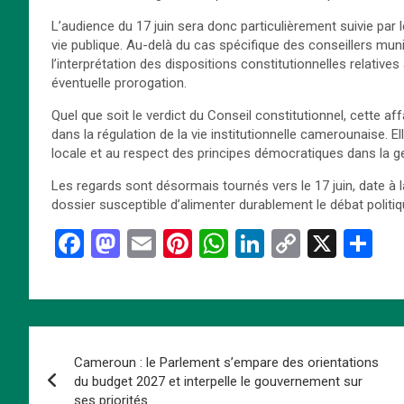
L’audience du 17 juin sera donc particulièrement suivie par l
vie publique. Au-delà du cas spécifique des conseillers muni
l’interprétation des dispositions constitutionnelles relative
éventuelle prorogation.
Quel que soit le verdict du Conseil constitutionnel, cette aff
dans la régulation de la vie institutionnelle camerounaise. 
locale et au respect des principes démocratiques dans la g
Les regards sont désormais tournés vers le 17 juin, date à l
dossier susceptible d’alimenter durablement le débat polit
F
M
E
Pi
W
Li
C
X
P
a
a
m
nt
h
n
o
ar
ce
st
ail
er
at
ke
py
ta
b
o
es
s
dI
Li
g
Navigation
o
d
t
A
n
n
er
Cameroun : le Parlement s’empare des orientations
de
o
o
p
k
du budget 2027 et interpelle le gouvernement sur
ses priorités