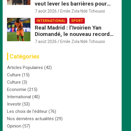
veut lever les barrières pour
accélérer l’intégration
7 août 2026
Emile Zola Ndé Tchoussi
économique
INTERNATIONAL
SPORT
Real Madrid : l’Ivoirien Yan
Diomandé, le nouveau record
africain à 125 millions d’euros
7 août 2026
Emile Zola Ndé Tchoussi
Catégories
Articles Populaires
(42)
Culture
(15)
Culture
(3)
Economie
(215)
International
(40)
Investir
(53)
Les choix de l'éditeur
(76)
Nos dernières actualités
(29)
Opinion
(57)