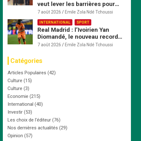
veut lever les barrières pour
accélérer l’intégration
7 août 2026
Emile Zola Ndé Tchoussi
économique
INTERNATIONAL
SPORT
Real Madrid : l’Ivoirien Yan
Diomandé, le nouveau record
africain à 125 millions d’euros
7 août 2026
Emile Zola Ndé Tchoussi
Catégories
Articles Populaires
(42)
Culture
(15)
Culture
(3)
Economie
(215)
International
(40)
Investir
(53)
Les choix de l'éditeur
(76)
Nos dernières actualités
(29)
Opinion
(57)