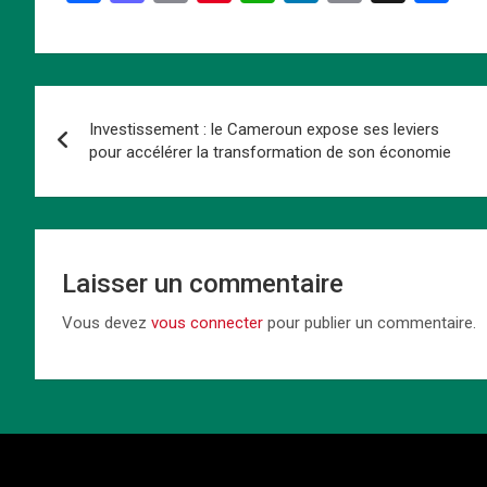
a
a
m
nt
h
n
o
ar
ce
st
ail
er
at
ke
py
ta
b
o
es
s
dI
Li
g
Navigation
o
d
t
A
n
n
er
Investissement : le Cameroun expose ses leviers
de
o
o
p
k
pour accélérer la transformation de son économie
k
n
p
l’article
Laisser un commentaire
Vous devez
vous connecter
pour publier un commentaire.