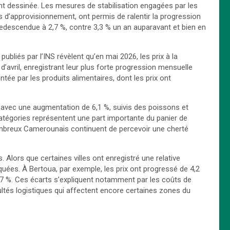
nt dessinée. Les mesures de stabilisation engagées par les
s d’approvisionnement, ont permis de ralentir la progression
i redescendue à 2,7 %, contre 3,3 % un an auparavant et bien en
publiés par l’INS révèlent qu’en mai 2026, les prix à la
vril, enregistrant leur plus forte progression mensuelle
tée par les produits alimentaires, dont les prix ont
, avec une augmentation de 6,1 %, suivis des poissons et
catégories représentent une part importante du panier de
breux Camerounais continuent de percevoir une cherté
Alors que certaines villes ont enregistré une relative
quées. À Bertoua, par exemple, les prix ont progressé de 4,2
,7 %. Ces écarts s’expliquent notamment par les coûts de
icultés logistiques qui affectent encore certaines zones du