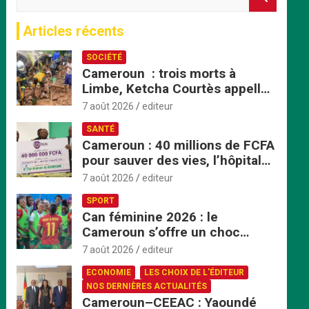
e
c
Articles récents
h
e
SOCIÉTÉ
r
Cameroun : trois morts à
c
Limbe, Ketcha Courtès appelle
h
à un sursaut face aux
e
7 août 2026
editeur
inondations
r
SANTÉ
Cameroun : 40 millions de FCFA
pour sauver des vies, l’hôpital
de Bafoussam renforce son
7 août 2026
editeur
centre d’hémodialyse
SPORT
Can féminine 2026 : le
Cameroun s’offre un choc
explosif face au Nigeria en
7 août 2026
editeur
quart de finale
ECONOMIE
LES CHOIX DE L'ÉDITEUR
NOS DERNIÈRES ACTUALITÉS
Cameroun–CEEAC : Yaoundé