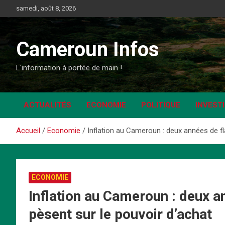
Aller
samedi, août 8, 2026
au
contenu
Cameroun Infos
L'information à portée de main !
ACTUALITÉS
ECONOMIE
POLITIQUE
INVEST
Accueil
Economie
Inflation au Cameroun : deux années de fl
ECONOMIE
Inflation au Cameroun : deux a
pèsent sur le pouvoir d’achat