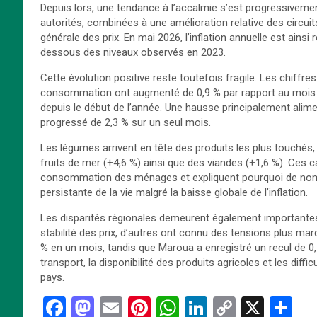
Depuis lors, une tendance à l’accalmie s’est progressiveme
autorités, combinées à une amélioration relative des circuit
générale des prix. En mai 2026, l’inflation annuelle est ains
dessous des niveaux observés en 2023.
Cette évolution positive reste toutefois fragile. Les chiffres 
consommation ont augmenté de 0,9 % par rapport au mois d’a
depuis le début de l’année. Une hausse principalement alimen
progressé de 2,3 % sur un seul mois.
Les légumes arrivent en tête des produits les plus touchés
fruits de mer (+4,6 %) ainsi que des viandes (+1,6 %). Ces 
consommation des ménages et expliquent pourquoi de nom
persistante de la vie malgré la baisse globale de l’inflation.
Les disparités régionales demeurent également importantes. 
stabilité des prix, d’autres ont connu des tensions plus mar
% en un mois, tandis que Maroua a enregistré un recul de 0
transport, la disponibilité des produits agricoles et les diff
pays.
F
M
E
Pi
W
Li
C
X
P