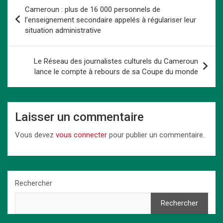
b
o
es
s
dI
Li
g
Navigation
Cameroun : plus de 16 000 personnels de
o
d
t
A
n
n
er
de
l’enseignement secondaire appelés à régulariser leur
o
o
p
k
situation administrative
l’article
k
n
p
Le Réseau des journalistes culturels du Cameroun
lance le compte à rebours de sa Coupe du monde
Laisser un commentaire
Vous devez
vous connecter
pour publier un commentaire.
Rechercher
Rechercher