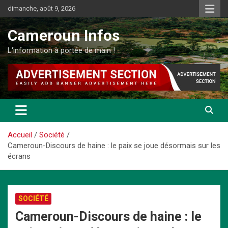
Aller
dimanche, août 9, 2026
au
contenu
Cameroun Infos
L'information à portée de main !
Accueil
Société
Cameroun-Discours de haine : le paix se joue désormais sur les
écrans
SOCIÉTÉ
Cameroun-Discours de haine : le