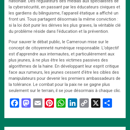
nationale. Des régulateurs des médias aux spécialistes de
la cybersécurité, en passant par les éducateurs civiques et
les gardiens du bilinguisme, l’appareil étatique a affiché un
front uni. Tous partagent désormais la même conviction :
si la loi doit punir les dérives les plus graves, la véritable clé
du problème réside dans l’éducation et la prévention.
Pour sauver le débat public, le Cameroun mise sur le
concept de citoyenneté numérique responsable. L’objectif
est d’apprendre aux internautes, et particulièrement aux
plus jeunes, à ne plus être les victimes passives des
algorithmes de la haine. En développant leur esprit critique
face aux rumeurs, les jeunes cessent d’être les cibles des
manipulateurs pour devenir les premiers ambassadeurs de
la tolérance. Le combat pour la paix ne se gagne plus
seulement sur le terrain, il se joue désormais à chaque clic.
F
M
E
Pi
W
Li
C
X
P
a
a
m
nt
h
n
o
ar
ce
st
ail
er
at
ke
py
ta