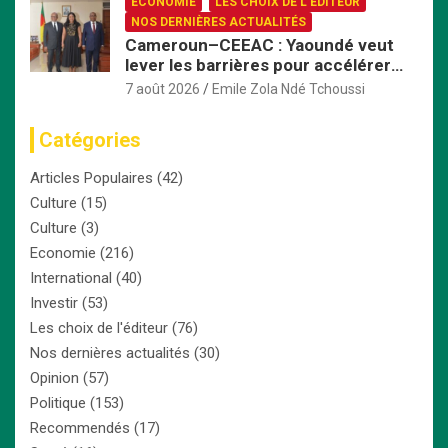
ECONOMIE
LES CHOIX DE L'ÉDITEUR
NOS DERNIÈRES ACTUALITÉS
Cameroun–CEEAC : Yaoundé veut
lever les barrières pour accélérer
l’intégration économique
7 août 2026
Emile Zola Ndé Tchoussi
Catégories
Articles Populaires
(42)
Culture
(15)
Culture
(3)
Economie
(216)
International
(40)
Investir
(53)
Les choix de l'éditeur
(76)
Nos dernières actualités
(30)
Opinion
(57)
Politique
(153)
Recommendés
(17)