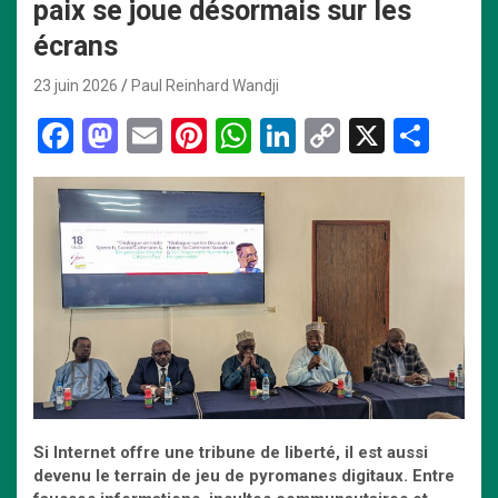
paix se joue désormais sur les
écrans
23 juin 2026
Paul Reinhard Wandji
F
M
E
Pi
W
Li
C
X
P
a
a
m
nt
h
n
o
ar
ce
st
ail
er
at
ke
py
ta
b
o
es
s
dI
Li
g
o
d
t
A
n
n
er
o
o
p
k
k
n
p
Si Internet offre une tribune de liberté, il est aussi
devenu le terrain de jeu de pyromanes digitaux. Entre