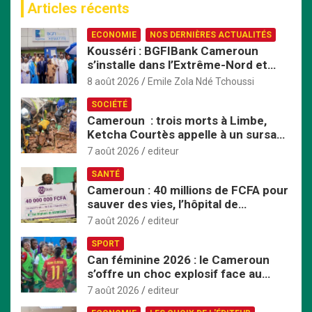
Articles récents
h
e
ECONOMIE
NOS DERNIÈRES ACTUALITÉS
r
Kousséri : BGFIBank Cameroun
c
s’installe dans l’Extrême-Nord et
h
mise sur le développement local
e
8 août 2026
Emile Zola Ndé Tchoussi
r
SOCIÉTÉ
Cameroun : trois morts à Limbe,
Ketcha Courtès appelle à un sursaut
face aux inondations
7 août 2026
editeur
SANTÉ
Cameroun : 40 millions de FCFA pour
sauver des vies, l’hôpital de
Bafoussam renforce son centre
7 août 2026
editeur
d’hémodialyse
SPORT
Can féminine 2026 : le Cameroun
s’offre un choc explosif face au
Nigeria en quart de finale
7 août 2026
editeur