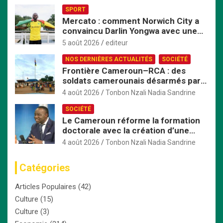
Afrique centrale
SPORT
Mercato : comment Norwich City a
convaincu Darlin Yongwa avec une
offre irrésistible
5 août 2026
editeur
NOS DERNIÈRES ACTUALITÉS
SOCIÉTÉ
Frontière Cameroun–RCA : des
soldats camerounais désarmés par
les FACA, la tension monte
4 août 2026
Tonbon Nzali Nadia Sandrine
SOCIÉTÉ
Le Cameroun réforme la formation
doctorale avec la création d’une
Commission nationale dédiée
4 août 2026
Tonbon Nzali Nadia Sandrine
Catégories
Articles Populaires
(42)
Culture
(15)
Culture
(3)