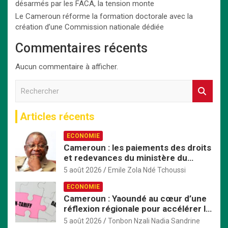
désarmés par les FACA, la tension monte
Le Cameroun réforme la formation doctorale avec la
création d’une Commission nationale dédiée
Commentaires récents
Aucun commentaire à afficher.
R
e
c
Articles récents
h
e
ECONOMIE
r
Cameroun : les paiements des droits
c
et redevances du ministère du
h
Commerce passent exclusivement
e
5 août 2026
Emile Zola Ndé Tchoussi
par TresorPay
r
ECONOMIE
Cameroun : Yaoundé au cœur d’une
réflexion régionale pour accélérer la
mise en œuvre de la ZLECAf en
5 août 2026
Tonbon Nzali Nadia Sandrine