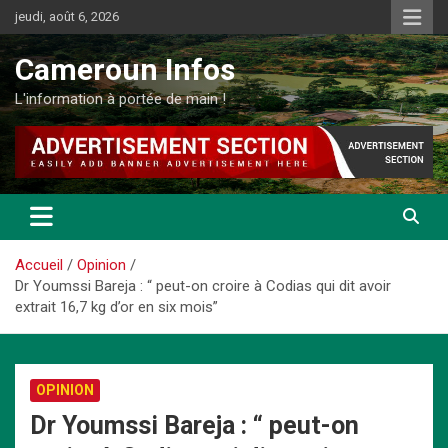
Aller
jeudi, août 6, 2026
au
contenu
Cameroun Infos
L'information à portée de main !
Accueil
Opinion
Dr Youmssi Bareja : “ peut-on croire à Codias qui dit avoir
extrait 16,7 kg d’or en six mois”
OPINION
Dr Youmssi Bareja : “ peut-on