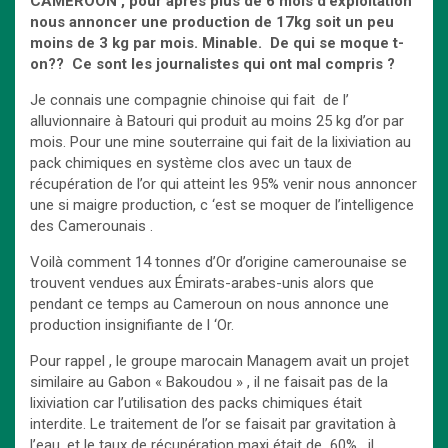
CAMEROON , pour apr
è
s plus de 6 mois d’exploitation
nous annoncer une production de 17kg soit un peu
moins de 3 kg par mois. Minable. De qui se moque t-
on?? Ce sont les journalistes qui ont mal compris ?
Je connais une compagnie chinoise qui fait de l’
alluvionnaire à Batouri qui produit au moins 25 kg d’or par
mois. Pour une mine souterraine qui fait de la lixiviation au
pack chimiques en système clos avec un taux de
récupération de l’or qui atteint les 95% venir nous annoncer
une si maigre production, c ‘est se moquer de l’intelligence
des Camerounais .
Voilà comment 14 tonnes d’Or d’origine camerounaise se
trouvent vendues aux Émirats-arabes-unis alors que
pendant ce temps au Cameroun on nous annonce une
production insignifiante de l ‘Or.
Pour rappel , le groupe marocain Managem avait un projet
similaire au Gabon « Bakoudou » , il ne faisait pas de la
lixiviation car l’utilisation des packs chimiques était
interdite. Le traitement de l’or se faisait par gravitation à
l’eau ,et le taux de récupération maxi était de 60% , il