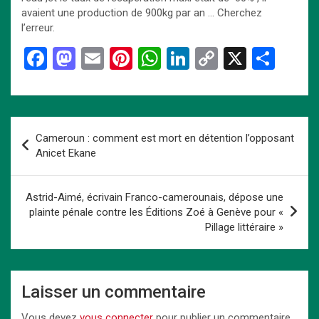
avaient une production de 900kg par an … Cherchez
l’erreur.
F
M
E
Pi
W
Li
C
X
P
a
a
m
nt
h
n
o
ar
ce
st
ail
er
at
ke
py
ta
b
o
es
s
dI
Li
g
Navigation
Cameroun : comment est mort en détention l’opposant
o
d
t
A
n
n
er
de
Anicet Ekane
o
o
p
k
l’article
k
n
p
Astrid-Aimé, écrivain Franco-camerounais, dépose une
plainte pénale contre les Éditions Zoé à Genève pour «
Pillage littéraire »
Laisser un commentaire
Vous devez
vous connecter
pour publier un commentaire.