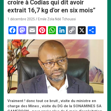
croire à Codias qui dit avoir
extrait 16,7 kg d’or en six mois”
1 décembre 2025
Emile Zola Ndé Tchoussi
F
M
E
Pi
W
Li
C
X
P
a
a
m
nt
h
n
o
ar
ce
st
ail
er
at
ke
py
ta
b
o
es
s
dI
Li
g
o
d
t
A
n
n
er
o
o
p
k
k
n
p
Vraiment ! donc tout ce bruit , visite du ministre en
charge des Mines , visite du DG de la SONAMINES SA