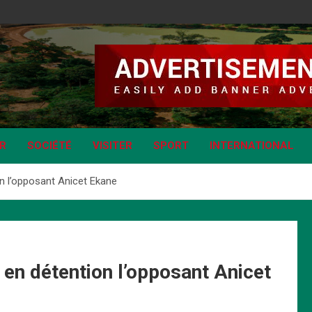
IR
SOCIÉTÉ
VISITER
SPORT
INTERNATIONAL
 l’opposant Anicet Ekane
n détention l’opposant Anicet