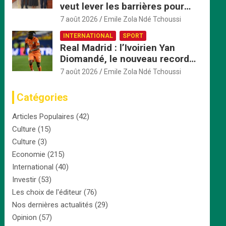
veut lever les barrières pour
accélérer l’intégration
7 août 2026
Emile Zola Ndé Tchoussi
économique
INTERNATIONAL
SPORT
Real Madrid : l’Ivoirien Yan
Diomandé, le nouveau record
africain à 125 millions d’euros
7 août 2026
Emile Zola Ndé Tchoussi
Catégories
Articles Populaires
(42)
Culture
(15)
Culture
(3)
Economie
(215)
International
(40)
Investir
(53)
Les choix de l'éditeur
(76)
Nos dernières actualités
(29)
Opinion
(57)