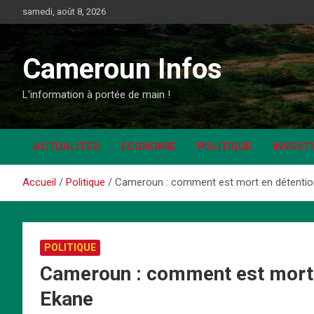
Aller
samedi, août 8, 2026
au
contenu
Cameroun Infos
L'information à portée de main !
ACTUALITÉS
ECONOMIE
POLITIQUE
INVEST
Accueil
Politique
Cameroun : comment est mort en détention
POLITIQUE
Cameroun : comment est mort e
Ekane