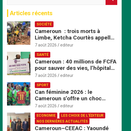
e
c
Articles récents
h
e
SOCIÉTÉ
r
Cameroun : trois morts à
c
Limbe, Ketcha Courtès appelle
h
à un sursaut face aux
e
7 août 2026
editeur
inondations
r
SANTÉ
Cameroun : 40 millions de FCFA
pour sauver des vies, l’hôpital
de Bafoussam renforce son
7 août 2026
editeur
centre d’hémodialyse
SPORT
Can féminine 2026 : le
Cameroun s’offre un choc
explosif face au Nigeria en
7 août 2026
editeur
quart de finale
ECONOMIE
LES CHOIX DE L'ÉDITEUR
NOS DERNIÈRES ACTUALITÉS
Cameroun–CEEAC : Yaoundé