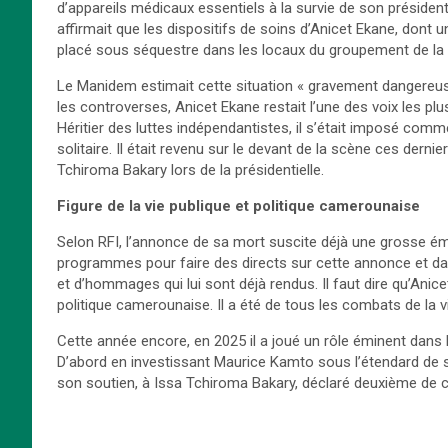
d’appareils médicaux essentiels à la survie de son préside
affirmait que les dispositifs de soins d’Anicet Ekane, dont 
placé sous séquestre dans les locaux du groupement de la 
Le Manidem estimait cette situation « gravement dangereuse
les controverses, Anicet Ekane restait l’une des voix les plu
Héritier des luttes indépendantistes, il s’était imposé comm
solitaire. Il était revenu sur le devant de la scène ces der
Tchiroma Bakary lors de la présidentielle.
Figure de la vie publique et politique camerounaise
Selon RFI, l’annonce de sa mort suscite déjà une grosse ém
programmes pour faire des directs sur cette annonce et da
et d’hommages qui lui sont déjà rendus. Il faut dire qu’Anic
politique camerounaise. Il a été de tous les combats de la v
Cette année encore, en 2025 il a joué un rôle éminent dans le
D’abord en investissant Maurice Kamto sous l’étendard de s
son soutien, à Issa Tchiroma Bakary, déclaré deuxième de cet