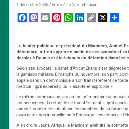
1 décembre 2025
Emile Zola Ndé Tchoussi
F
M
E
Pi
W
Li
C
X
P
a
a
m
nt
h
n
o
ar
ce
st
ail
er
at
ke
py
ta
b
o
es
s
dI
Li
g
Le leader politique et président du Manidem, Anicet Ek
o
d
t
A
n
n
er
décembre, a-t-on appris ce matin de ses avocats et sa f
dernier à Douala et était depuis en détention dans les 
o
o
p
k
Selon ses avocats, la santé d’Anicet Ekane s’est dégradée t
k
n
p
la garnison militaire. Dimanche 30 novembre, son parti poli
appelé dans un communiqué à son transfèrement de toute ur
médical qu’il espérait plus « adapté et approprié ».
Le même communiqué, sur un ton prémonitoire annonçait que
conséquences du refus de ce transfèrement » qu’il appelait
abrupte, confirmée autant par les membres de sa famille qu
jours après son interpellation à Douala, au lendemain de l’éle
A en croire Jeune Afrique, le Manidem avait tiré la sonnett