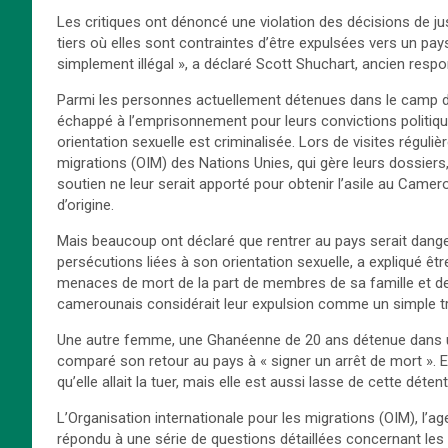
Les critiques ont dénoncé une violation des décisions de j
tiers où elles sont contraintes d’être expulsées vers un pa
simplement illégal », a déclaré Scott Shuchart, ancien respon
Parmi les personnes actuellement détenues dans le camp de
échappé à l’emprisonnement pour leurs convictions politique
orientation sexuelle est criminalisée. Lors de visites réguli
migrations (OIM) des Nations Unies, qui gère leurs dossiers
soutien ne leur serait apporté pour obtenir l’asile au Camer
d’origine.
Mais beaucoup ont déclaré que rentrer au pays serait dange
persécutions liées à son orientation sexuelle, a expliqué êt
menaces de mort de la part de membres de sa famille et d
camerounais considérait leur expulsion comme un simple trans
Une autre femme, une Ghanéenne de 20 ans détenue dans un 
comparé son retour au pays à « signer un arrêt de mort ». Ell
qu’elle allait la tuer, mais elle est aussi lasse de cette déte
L’Organisation internationale pour les migrations (OIM), l’
répondu à une série de questions détaillées concernant l