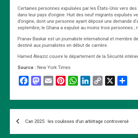
Certaines personnes expulsées par les États-Unis vers des 
dans leur pays d’origine. Huit des neuf migrants expulsés v
d’origine, dont une personne ayant déposé une demande d’as
septembre, le Ghana a expulsé au moins trois personnes , ma
Pranav Baskar est un journaliste international et membre 
destiné aux journalistes en début de carrière.
Hamed Aleaziz couvre le département de la Sécurité intérieur
Source :
New York Times
F
M
E
Pi
W
Li
C
X
P
a
a
m
nt
h
n
o
ar
ce
st
ail
er
at
ke
py
ta
b
o
es
s
dI
Li
g
Navigation
o
d
t
A
n
n
er
Can 2025 : les coulisses d’un arbitrage controversé
de
o
o
p
k