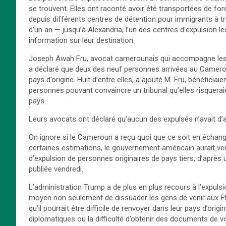
se trouvent. Elles ont raconté avoir été transportées de fo
depuis différents centres de détention pour immigrants à t
d’un an — jusqu’à Alexandria, l’un des centres d’expulsion l
information sur leur destination.
Joseph Awah Fru, avocat camerounais qui accompagne les m
a déclaré que deux des neuf personnes arrivées au Cameroun
pays d’origine. Huit d’entre elles, a ajouté M. Fru, bénéficia
personnes pouvant convaincre un tribunal qu’elles risquerai
pays.
Leurs avocats ont déclaré qu’aucun des expulsés n’avait d’
On ignore si le Cameroun a reçu quoi que ce soit en échan
certaines estimations, le gouvernement américain aurait ver
d’expulsion de personnes originaires de pays tiers, d’après
publiée vendredi.
L’administration Trump a de plus en plus recours à l’expulsio
moyen non seulement de dissuader les gens de venir aux Ét
qu’il pourrait être difficile de renvoyer dans leur pays d’or
diplomatiques ou la difficulté d’obtenir des documents de v