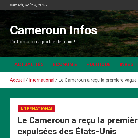
Aller
samedi, août 8, 2026
au
contenu
Cameroun Infos
L'information à portée de main !
ACTUALITÉS
ECONOMIE
POLITIQUE
INVEST
Accueil
International
Le Cameroun a reçu la première vague
INTERNATIONAL
Le Cameroun a reçu la premiè
expulsées des États-Unis