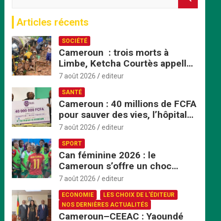
e
c
Articles récents
h
e
SOCIÉTÉ
r
Cameroun : trois morts à
c
Limbe, Ketcha Courtès appelle
h
à un sursaut face aux
e
7 août 2026
editeur
inondations
r
SANTÉ
Cameroun : 40 millions de FCFA
pour sauver des vies, l’hôpital
de Bafoussam renforce son
7 août 2026
editeur
centre d’hémodialyse
SPORT
Can féminine 2026 : le
Cameroun s’offre un choc
explosif face au Nigeria en
7 août 2026
editeur
quart de finale
ECONOMIE
LES CHOIX DE L'ÉDITEUR
NOS DERNIÈRES ACTUALITÉS
Cameroun–CEEAC : Yaoundé