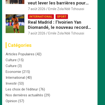
veut lever les barrières pour
accélérer l’intégration
7 août 2026
Emile Zola Ndé Tchoussi
économique
INTERNATIONAL
SPORT
Real Madrid : l’Ivoirien Yan
Diomandé, le nouveau record
africain à 125 millions d’euros
7 août 2026
Emile Zola Ndé Tchoussi
Catégories
Articles Populaires
(42)
Culture
(15)
Culture
(3)
Economie
(215)
International
(40)
Investir
(53)
Les choix de l'éditeur
(76)
Nos dernières actualités
(29)
Opinion
(57)