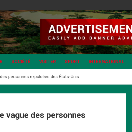
IR
SOCIÉTÉ
VISITER
SPORT
INTERNATIONAL
 des personnes expulsées des États-Unis
re vague des personnes