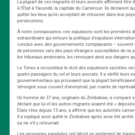
La plupart de ces migrants et leurs avocats affirment être
à l’État à Yaoundé, la capitale du Cameroun. Ils déclarent que
quitter les lieux qu’en acceptant de retourner dans leur pays 
persécutions.
À notre connaissance, ces expulsions sont les premières du
extraordinaire qui entoure la politique d’expulsion interna
conclus avec des gouvernements complaisants – souvent con
de personnes vers des pays étrangers susceptibles de ne pa
les tribunaux américains, les renvoyant ainsi aux dangers qu’e
Le Times a reconstitué le récit des expulsions secrètes ve
quatre passagers du vol et leurs avocats. Il a vérifié leurs
gouvernementaux qui prouvaient que la plupart bénéficiaient
témoigné sous couvert d’anonymat, par crainte de représail
Un homme de 37 ans, originaire du Zimbabwe, a comparé son
déclaré que lui et les autres migrants avaient été « dépos
États-Unis depuis 15 ans, a affirmé que les autorités camer
Il a expliqué avoir quitté le Zimbabwe après avoir été arrêté
sa vie s’il y retournait.
Les personnes expulsées ont décrit un sentiment de traumat