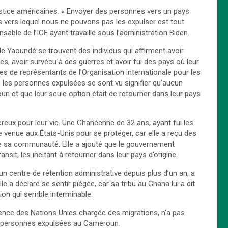
ustice américaines. « Envoyer des personnes vers un pays
ys vers lequel nous ne pouvons pas les expulser est tout
sable de l’ICE ayant travaillé sous l’administration Biden.
 Yaoundé se trouvent des individus qui affirment avoir
s, avoir survécu à des guerres et avoir fui des pays où leur
ères de représentants de l’Organisation internationale pour les
, les personnes expulsées se sont vu signifier qu’aucun
oun et que leur seule option était de retourner dans leur pays
reux pour leur vie. Une Ghanéenne de 32 ans, ayant fui les
re venue aux États-Unis pour se protéger, car elle a reçu des
e sa communauté. Elle a ajouté que le gouvernement
it, les incitant à retourner dans leur pays d’origine.
centre de rétention administrative depuis plus d’un an, a
e a déclaré se sentir piégée, car sa tribu au Ghana lui a dit
ntion qui semble interminable.
agence des Nations Unies chargée des migrations, n’a pas
es personnes expulsées au Cameroun.