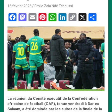
16 février 2026
Emile Zola Ndé Tchoussi
F
M
E
Pi
W
Li
C
X
P
a
a
m
nt
h
n
o
ar
ce
st
ail
er
at
ke
py
ta
b
o
es
s
dI
Li
g
o
d
t
A
n
n
er
o
o
p
k
k
n
p
La réunion du
C
omité exécutif de la Confédération
africaine de football (CAF), tenue vendredi à Dar es
Salaam, a été dominée par les suites de la finale de la