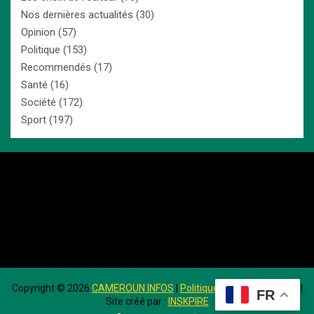
Nos dernières actualités
(30)
Opinion
(57)
Politique
(153)
Recommendés
(17)
Santé
(16)
Société
(172)
Sport
(197)
Copyright ©
2026
CAMEROUN INFOS
|
Politique de Confidentialité
|
FR
Site créé par :
INSKPIRE