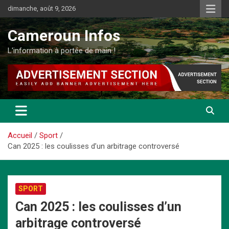
Aller
dimanche, août 9, 2026
au
contenu
Cameroun Infos
L'information à portée de main !
Accueil
Sport
Can 2025 : les coulisses d’un arbitrage controversé
SPORT
Can 2025 : les coulisses d’un
arbitrage controversé