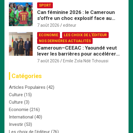
d’hémodialyse
SPORT
Can féminine 2026 : le Cameroun
s’offre un choc explosif face au
Nigeria en quart de finale
7 août 2026
editeur
ECONOMIE
LES CHOIX DE L'ÉDITEUR
NOS DERNIÈRES ACTUALITÉS
Cameroun–CEEAC : Yaoundé veut
lever les barrières pour accélérer
l’intégration économique
7 août 2026
Emile Zola Ndé Tchoussi
Catégories
Articles Populaires
(42)
Culture
(15)
Culture
(3)
Economie
(216)
International
(40)
Investir
(53)
Les choix de l'éditeur
(76)