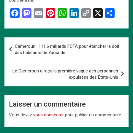
continentale.
F
M
E
Pi
W
Li
C
X
P
a
a
m
nt
h
n
o
ar
ce
st
ail
er
at
ke
py
ta
b
o
es
s
dI
Li
g
Navigation
Cameroun : 111,6 milliards FCFA pour étancher la soif
o
d
t
A
n
n
er
de
des habitants de Yaoundé
o
o
p
k
l’article
k
n
p
Le Cameroun a reçu la première vague des personnes
expulsées des États-Unis
Laisser un commentaire
Vous devez
vous connecter
pour publier un commentaire.