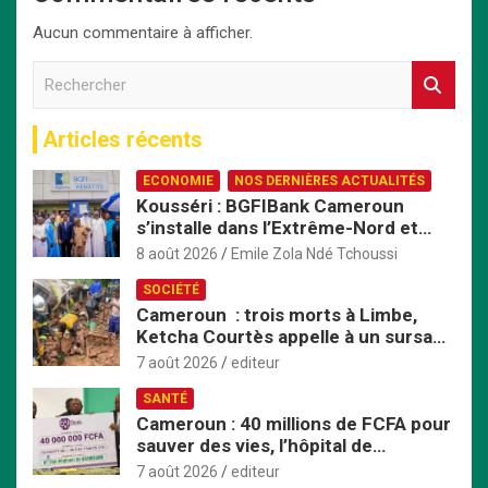
Aucun commentaire à afficher.
R
e
c
Articles récents
h
e
ECONOMIE
NOS DERNIÈRES ACTUALITÉS
r
Kousséri : BGFIBank Cameroun
c
s’installe dans l’Extrême-Nord et
h
mise sur le développement local
e
8 août 2026
Emile Zola Ndé Tchoussi
r
SOCIÉTÉ
Cameroun : trois morts à Limbe,
Ketcha Courtès appelle à un sursaut
face aux inondations
7 août 2026
editeur
SANTÉ
Cameroun : 40 millions de FCFA pour
sauver des vies, l’hôpital de
Bafoussam renforce son centre
7 août 2026
editeur