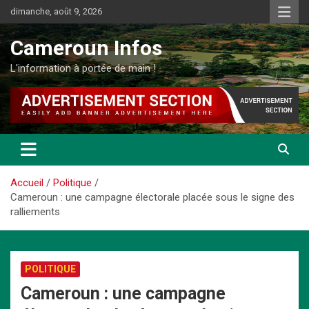
Aller
dimanche, août 9, 2026
au
contenu
Cameroun Infos
L'information à portée de main !
Accueil
Politique
Cameroun : une campagne électorale placée sous le signe des
ralliements
POLITIQUE
Cameroun : une campagne