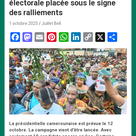
électorale placée sous le signe
des ralliements
1 octobre 2025
Juillet Bell
F
M
E
Pi
W
Li
C
X
P
a
a
m
nt
h
n
o
ar
ce
st
ail
er
at
ke
py
ta
b
o
es
s
dI
Li
g
o
d
t
A
n
n
er
o
o
p
k
k
n
p
La présidentielle camerounaise est prévue le 12
octobre. La campagne vient d’être lancée. Avec