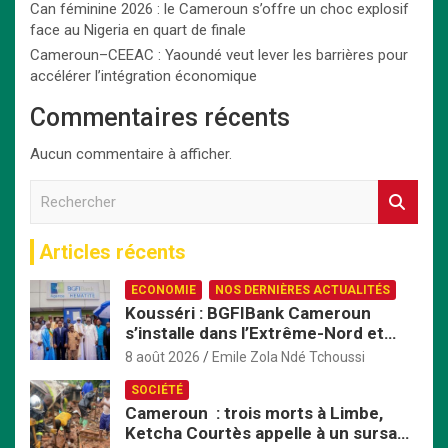
Can féminine 2026 : le Cameroun s’offre un choc explosif
face au Nigeria en quart de finale
Cameroun–CEEAC : Yaoundé veut lever les barrières pour
accélérer l’intégration économique
Commentaires récents
Aucun commentaire à afficher.
R
e
c
Articles récents
h
e
ECONOMIE
NOS DERNIÈRES ACTUALITÉS
r
Kousséri : BGFIBank Cameroun
c
s’installe dans l’Extrême-Nord et
h
mise sur le développement local
e
8 août 2026
Emile Zola Ndé Tchoussi
r
SOCIÉTÉ
Cameroun : trois morts à Limbe,
Ketcha Courtès appelle à un sursaut