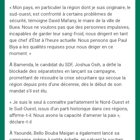
« Mon pays, en particulier la région dont je suis originaire, le
sud-ouest, est confronté à certains problèmes de
sécurité, témoigne David Mafany, le maire de la ville de
Buea. Nous ne voulons pas que des personnes impulsives,
incapables de garder leur sang-froid, nous dirigent en tant
que chef d’État à l’heure actuelle. Nous pensons que Paul
Biya a les qualités requises pour nous diriger en ce
moment. »
À Bamenda, le candidat du SDF, Joshua Osih, a défié la
blockade des séparatistes en lançant sa campagne,
promettant de résoudre la crise sécuritaire qui secoue la
région depuis près d’une décennie, dès le début de son
mandat s’il est élu.
« Je suis le seul à connaître parfaitement le Nord-Ouest et
le Sud-Ouest, issus d’un parti historique dans ces régions,
affirme-t-il. Nous avons la capacité d’amener la paix »,
déclare-t-il.
À Yaoundé, Bello Bouba Maïgari a également lancé sa
campagne, même à petite échelle, en saluant le soutien