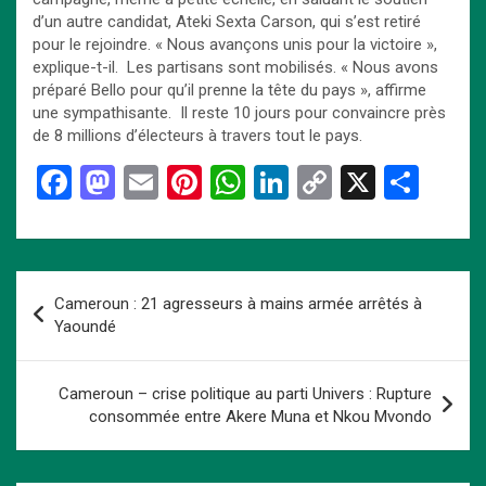
d’un autre candidat, Ateki Sexta Carson, qui s’est retiré
pour le rejoindre. « Nous avançons unis pour la victoire »,
explique-t-il. Les partisans sont mobilisés. « Nous avons
préparé Bello pour qu’il prenne la tête du pays », affirme
une sympathisante. Il reste 10 jours pour convaincre près
de 8 millions d’électeurs à travers tout le pays.
F
M
E
Pi
W
Li
C
X
P
a
a
m
nt
h
n
o
ar
ce
st
ail
er
at
ke
py
ta
b
o
es
s
dI
Li
g
Navigation
Cameroun : 21 agresseurs à mains armée arrêtés à
o
d
t
A
n
n
er
de
Yaoundé
o
o
p
k
l’article
k
n
p
Cameroun – crise politique au parti Univers : Rupture
consommée entre Akere Muna et Nkou Mvondo