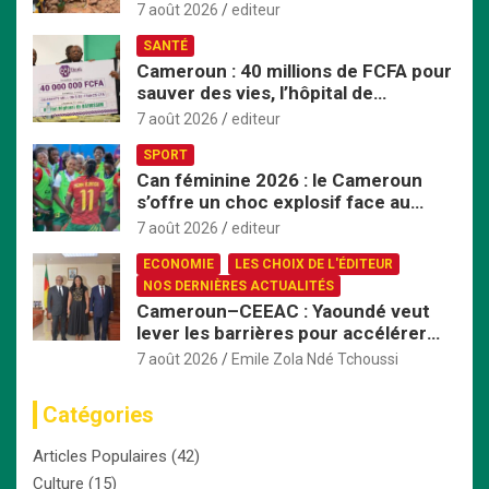
face aux inondations
7 août 2026
editeur
SANTÉ
Cameroun : 40 millions de FCFA pour
sauver des vies, l’hôpital de
Bafoussam renforce son centre
7 août 2026
editeur
d’hémodialyse
SPORT
Can féminine 2026 : le Cameroun
s’offre un choc explosif face au
Nigeria en quart de finale
7 août 2026
editeur
ECONOMIE
LES CHOIX DE L'ÉDITEUR
NOS DERNIÈRES ACTUALITÉS
Cameroun–CEEAC : Yaoundé veut
lever les barrières pour accélérer
l’intégration économique
7 août 2026
Emile Zola Ndé Tchoussi
Catégories
Articles Populaires
(42)
Culture
(15)