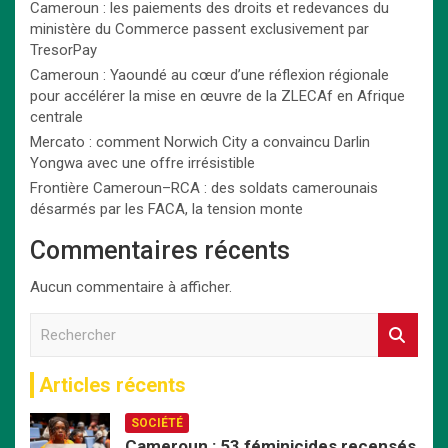
Cameroun : les paiements des droits et redevances du
ministère du Commerce passent exclusivement par
TresorPay
Cameroun : Yaoundé au cœur d’une réflexion régionale
pour accélérer la mise en œuvre de la ZLECAf en Afrique
centrale
Mercato : comment Norwich City a convaincu Darlin
Yongwa avec une offre irrésistible
Frontière Cameroun–RCA : des soldats camerounais
désarmés par les FACA, la tension monte
Commentaires récents
Aucun commentaire à afficher.
R
e
c
Articles récents
h
e
SOCIÉTÉ
r
Cameroun : 53 féminicides recensés