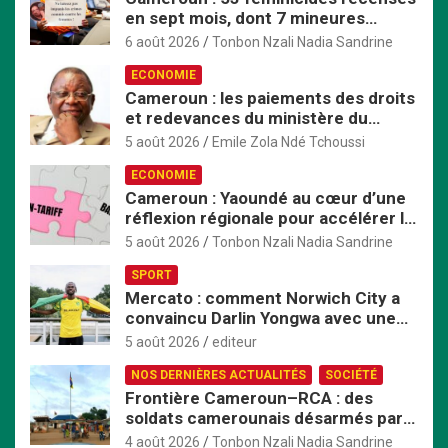
c
en sept mois, dont 7 mineures
h
violées avant d’être tuées
e
6 août 2026
Tonbon Nzali Nadia Sandrine
r
ECONOMIE
Cameroun : les paiements des droits
et redevances du ministère du
Commerce passent exclusivement
5 août 2026
Emile Zola Ndé Tchoussi
par TresorPay
ECONOMIE
Cameroun : Yaoundé au cœur d’une
réflexion régionale pour accélérer la
mise en œuvre de la ZLECAf en
5 août 2026
Tonbon Nzali Nadia Sandrine
Afrique centrale
SPORT
Mercato : comment Norwich City a
convaincu Darlin Yongwa avec une
offre irrésistible
5 août 2026
editeur
NOS DERNIÈRES ACTUALITÉS
SOCIÉTÉ
Frontière Cameroun–RCA : des
soldats camerounais désarmés par
les FACA, la tension monte
4 août 2026
Tonbon Nzali Nadia Sandrine