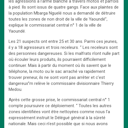
les agressions à l’arme blanche à travers motos et parfois
à pied. Ils sont issus de quatre gangs. Face aux plaintes de
la population Mbarga Nguelé nous a demandé de détruire
toutes les zones de non droit de la ville de Yaoundé”,
explique le commissariat central n° 1 de la ville de
Yaoundé.
Les 21 suspects ont entre 25 et 30 ans. Parmi ces jeunes,
il y a 18 agresseurs et trois receleurs. “ Les receleurs sont
des personnes dangereuses. Si les malfrats n’ont nulle part
où écouler leurs produits, ils pourraient difficilement
continuer. Mais à partir du moment où ils savent que le
téléphone, la moto ou le sac arraché va rapidement
trouver preneur, ils ne sont vont pas arrêter et c’est
dangereux”m relève le commissaire divisionnaire Thierry
Medou.
Après cette grosse prise, le commissariat central n° 1
compte poursuivre ce déploiement. “ Toutes les autres
zones identifiées vont être nettoyées comme nous l’a
expressément instruit le Délégué général à la sûreté
nationale. Mais ceci n’est possible que si nous avons