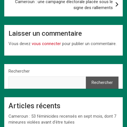
k
n
p
Cameroun : une campagne électorale placée sous le
signe des ralliements
Laisser un commentaire
Vous devez
vous connecter
pour publier un commentaire.
Rechercher
Rechercher
Articles récents
Cameroun : 53 féminicides recensés en sept mois, dont 7
mineures violées avant d’être tuées