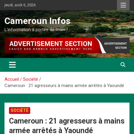
Aller
jeudi, août 6, 2026
au
contenu
Cameroun Infos
L'information à portée de main !
Accueil
Société
Cameroun : 21 agresseurs à mains armée arrêtés à Yaoundé
SOCIÉTÉ
Cameroun : 21 agresseurs à mains
armée arrêtés à Yaoundé