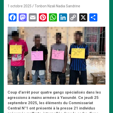
1 octobre 2025
Tonbon Nzali Nadia Sandrine
F
M
E
Pi
W
Li
C
X
P
a
a
m
nt
h
n
o
ar
ce
st
ail
er
at
ke
py
ta
b
o
es
s
dI
Li
g
o
d
t
A
n
n
er
o
o
p
k
k
n
p
Coup d’arrêt pour quatre gangs spécialisés dans les
agressions à mains armées à Yaoundé. Ce jeudi 25
septembre 2025, les éléments du Commissariat
Central N°1 ont présenté à la presse 21 individus