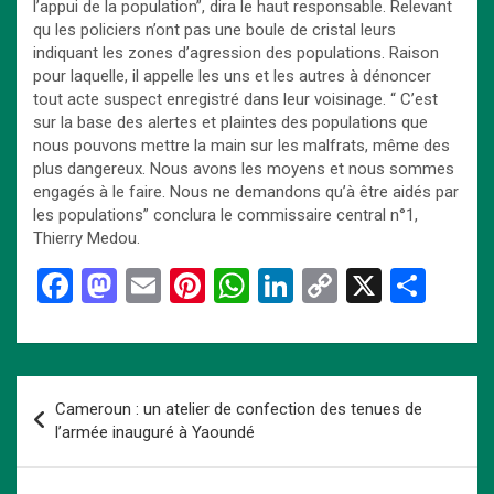
l’appui de la population”, dira le haut responsable. Relevant
qu les policiers n’ont pas une boule de cristal leurs
indiquant les zones d’agression des populations. Raison
pour laquelle, il appelle les uns et les autres à dénoncer
tout acte suspect enregistré dans leur voisinage. “ C’est
sur la base des alertes et plaintes des populations que
nous pouvons mettre la main sur les malfrats, même des
plus dangereux. Nous avons les moyens et nous sommes
engagés à le faire. Nous ne demandons qu’à être aidés par
les populations” conclura le commissaire central n°1,
Thierry Medou.
F
M
E
Pi
W
Li
C
X
P
a
a
m
nt
h
n
o
ar
ce
st
ail
er
at
ke
py
ta
b
o
es
s
dI
Li
g
Navigation
Cameroun : un atelier de confection des tenues de
o
d
t
A
n
n
er
de
l’armée inauguré à Yaoundé
o
o
p
k
l’article