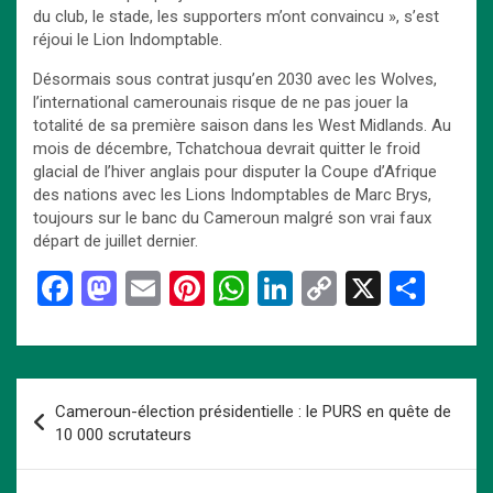
du club, le stade, les supporters m’ont convaincu », s’est
réjoui le Lion Indomptable.
Désormais sous contrat jusqu’en 2030 avec les Wolves,
l’international camerounais risque de ne pas jouer la
totalité de sa première saison dans les West Midlands. Au
mois de décembre, Tchatchoua devrait quitter le froid
glacial de l’hiver anglais pour disputer la Coupe d’Afrique
des nations avec les Lions Indomptables de Marc Brys,
toujours sur le banc du Cameroun malgré son vrai faux
départ de juillet dernier.
F
M
E
Pi
W
Li
C
X
P
a
a
m
nt
h
n
o
ar
ce
st
ail
er
at
ke
py
ta
b
o
es
s
dI
Li
g
Navigation
Cameroun-élection présidentielle : le PURS en quête de
o
d
t
A
n
n
er
de
10 000 scrutateurs
o
o
p
k
l’article