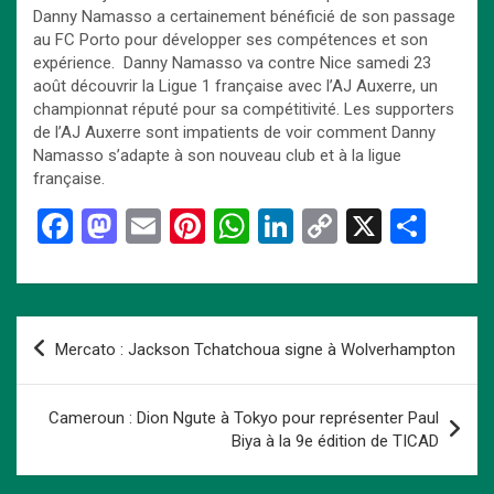
Danny Namasso a certainement bénéficié de son passage
au FC Porto pour développer ses compétences et son
expérience. Danny Namasso va contre Nice samedi 23
août découvrir la Ligue 1 française avec l’AJ Auxerre, un
championnat réputé pour sa compétitivité. Les supporters
de l’AJ Auxerre sont impatients de voir comment Danny
Namasso s’adapte à son nouveau club et à la ligue
française.
F
M
E
Pi
W
Li
C
X
P
a
a
m
nt
h
n
o
ar
ce
st
ail
er
at
ke
py
ta
b
o
es
s
dI
Li
g
Navigation
Mercato : Jackson Tchatchoua signe à Wolverhampton
o
d
t
A
n
n
er
de
o
o
p
k
l’article
Cameroun : Dion Ngute à Tokyo pour représenter Paul
k
n
p
Biya à la 9e édition de TICAD