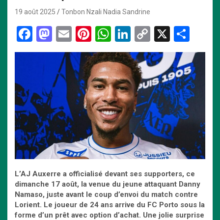
19 août 2025
Tonbon Nzali Nadia Sandrine
F
M
E
Pi
W
Li
C
X
P
a
a
m
nt
h
n
o
ar
ce
st
ail
er
at
ke
py
ta
b
o
es
s
dI
Li
g
o
d
t
A
n
n
er
o
o
p
k
k
n
p
L’AJ Auxerre a officialisé devant ses supporters, ce
dimanche 17 août, la venue du jeune attaquant Danny
Namaso, juste avant le coup d’envoi du match contre
Lorient. Le joueur de 24 ans arrive du FC Porto sous la
forme d’un prêt avec option d’achat. Une jolie surprise