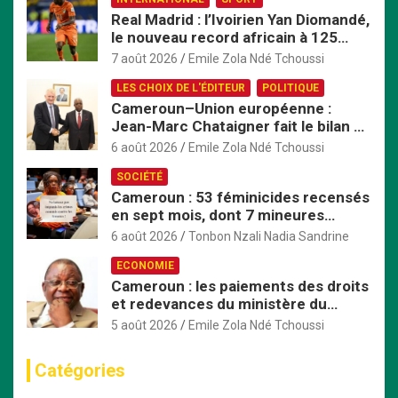
Real Madrid : l’Ivoirien Yan Diomandé,
le nouveau record africain à 125
millions d’euros
7 août 2026
Emile Zola Ndé Tchoussi
LES CHOIX DE L'ÉDITEUR
POLITIQUE
Cameroun–Union européenne :
Jean-Marc Chataigner fait le bilan de
son mandat avant son départ
6 août 2026
Emile Zola Ndé Tchoussi
SOCIÉTÉ
Cameroun : 53 féminicides recensés
en sept mois, dont 7 mineures
violées avant d’être tuées
6 août 2026
Tonbon Nzali Nadia Sandrine
ECONOMIE
Cameroun : les paiements des droits
et redevances du ministère du
Commerce passent exclusivement
5 août 2026
Emile Zola Ndé Tchoussi
par TresorPay
Catégories