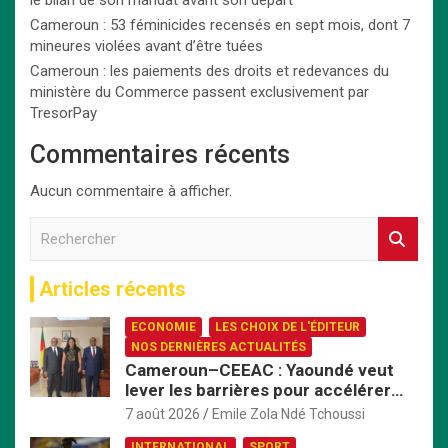
Cameroun : 53 féminicides recensés en sept mois, dont 7
mineures violées avant d’être tuées
Cameroun : les paiements des droits et redevances du
ministère du Commerce passent exclusivement par
TresorPay
Commentaires récents
Aucun commentaire à afficher.
R
e
c
Articles récents
h
e
ECONOMIE
LES CHOIX DE L'ÉDITEUR
r
NOS DERNIÈRES ACTUALITÉS
c
Cameroun–CEEAC : Yaoundé veut
h
lever les barrières pour accélérer
e
l’intégration économique
7 août 2026
Emile Zola Ndé Tchoussi
r
INTERNATIONAL
SPORT