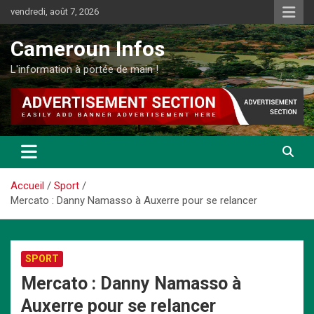
Aller
vendredi, août 7, 2026
au
contenu
Cameroun Infos
L'information à portée de main !
Accueil
Sport
Mercato : Danny Namasso à Auxerre pour se relancer
SPORT
Mercato : Danny Namasso à
Auxerre pour se relancer