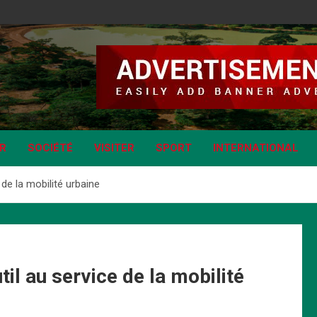
IR
SOCIÉTÉ
VISITER
SPORT
INTERNATIONAL
 de la mobilité urbaine
til au service de la mobilité