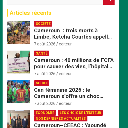
e
c
Articles récents
h
e
SOCIÉTÉ
r
Cameroun : trois morts à
c
Limbe, Ketcha Courtès appelle
h
à un sursaut face aux
e
7 août 2026
editeur
inondations
r
SANTÉ
Cameroun : 40 millions de FCFA
pour sauver des vies, l’hôpital
de Bafoussam renforce son
7 août 2026
editeur
centre d’hémodialyse
SPORT
Can féminine 2026 : le
Cameroun s’offre un choc
explosif face au Nigeria en
7 août 2026
editeur
quart de finale
ECONOMIE
LES CHOIX DE L'ÉDITEUR
NOS DERNIÈRES ACTUALITÉS
Cameroun–CEEAC : Yaoundé