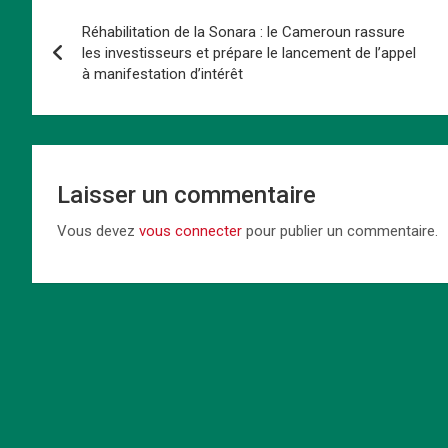
Navigation
o
d
t
A
n
n
er
Réhabilitation de la Sonara : le Cameroun rassure
de
o
o
p
k
les investisseurs et prépare le lancement de l’appel
à manifestation d’intérêt
k
n
p
l’article
Laisser un commentaire
Vous devez
vous connecter
pour publier un commentaire.