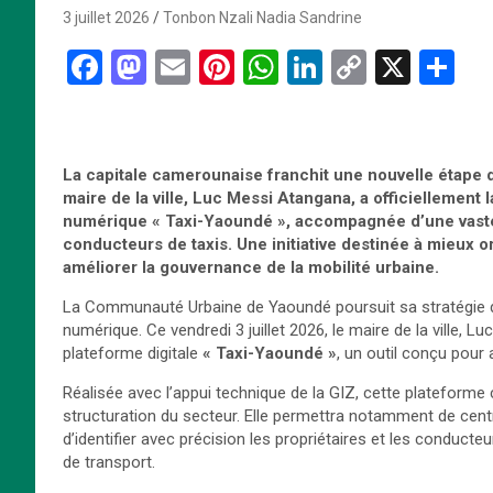
3 juillet 2026
Tonbon Nzali Nadia Sandrine
F
M
E
Pi
W
Li
C
X
P
a
a
m
nt
h
n
o
ar
ce
st
ail
er
at
ke
py
ta
b
o
es
s
dI
Li
g
La capitale camerounaise franchit une nouvelle étape 
o
d
t
A
n
n
er
maire de la ville, Luc Messi Atangana, a officiellement l
numérique « Taxi-Yaoundé », accompagnée d’une vaste c
o
o
p
k
conducteurs de taxis. Une initiative destinée à mieux o
améliorer la gouvernance de la mobilité urbaine.
k
n
p
La Communauté Urbaine de Yaoundé poursuit sa stratégie d
numérique. Ce vendredi 3 juillet 2026, le maire de la ville, L
plateforme digitale
« Taxi-Yaoundé »
, un outil conçu pour 
Réalisée avec l’appui technique de la GIZ, cette plateform
structuration du secteur. Elle permettra notamment de central
d’identifier avec précision les propriétaires et les conducteur
de transport.