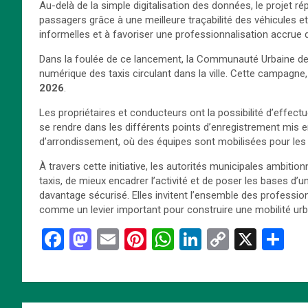
Au-delà de la simple digitalisation des données, le projet rép
passagers grâce à une meilleure traçabilité des véhicules et 
informelles et à favoriser une professionnalisation accrue 
Dans la foulée de ce lancement, la Communauté Urbaine de 
numérique des taxis circulant dans la ville. Cette campagne
2026
.
Les propriétaires et conducteurs ont la possibilité d’effect
se rendre dans les différents points d’enregistrement mis en
d’arrondissement, où des équipes sont mobilisées pour l
À travers cette initiative, les autorités municipales ambiti
taxis, de mieux encadrer l’activité et de poser les bases d’
davantage sécurisé. Elles invitent l’ensemble des professio
comme un levier important pour construire une mobilité urb
F
M
E
Pi
W
Li
C
X
P
a
a
m
nt
h
n
o
ar
ce
st
ail
er
at
ke
py
ta
b
o
es
s
dI
Li
g