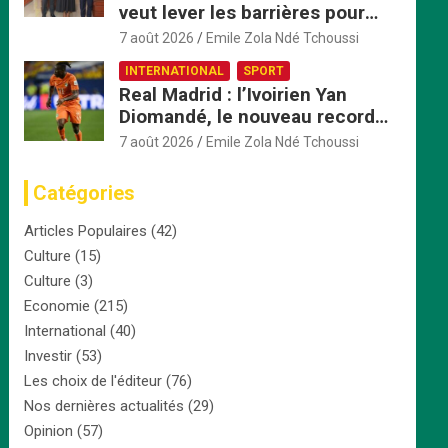
veut lever les barrières pour
accélérer l’intégration
7 août 2026
Emile Zola Ndé Tchoussi
économique
INTERNATIONAL
SPORT
Real Madrid : l’Ivoirien Yan
Diomandé, le nouveau record
africain à 125 millions d’euros
7 août 2026
Emile Zola Ndé Tchoussi
Catégories
Articles Populaires
(42)
Culture
(15)
Culture
(3)
Economie
(215)
International
(40)
Investir
(53)
Les choix de l'éditeur
(76)
Nos dernières actualités
(29)
Opinion
(57)