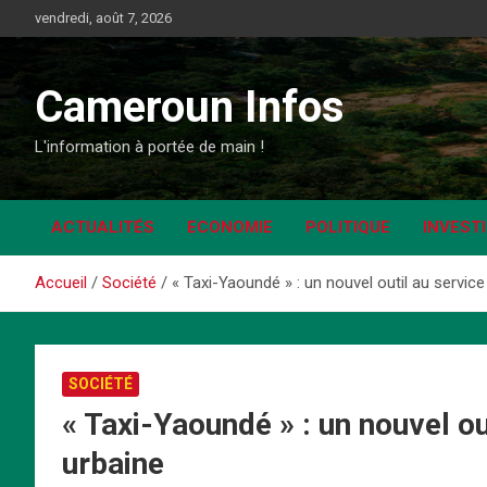
Aller
vendredi, août 7, 2026
au
contenu
Cameroun Infos
L'information à portée de main !
ACTUALITÉS
ECONOMIE
POLITIQUE
INVEST
Accueil
Société
« Taxi-Yaoundé » : un nouvel outil au service
SOCIÉTÉ
« Taxi-Yaoundé » : un nouvel ou
urbaine