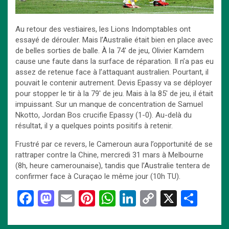
Au retour des vestiaires, les Lions Indomptables ont
essayé de dérouler. Mais l’Australie était bien en place avec
de belles sorties de balle. À la 74′ de jeu, Olivier Kamdem
cause une faute dans la surface de réparation. Il n’a pas eu
assez de retenue face à l’attaquant australien. Pourtant, il
pouvait le contenir autrement. Devis Epassy va se déployer
pour stopper le tir à la 79′ de jeu. Mais à la 85′ de jeu, il était
impuissant. Sur un manque de concentration de Samuel
Nkotto, Jordan Bos crucifie Epassy (1-0). Au-delà du
résultat, il y a quelques points positifs à retenir.
Frustré par ce revers, le Cameroun aura l’opportunité de se
rattraper contre la Chine, mercredi 31 mars à Melbourne
(8h, heure camerounaise), tandis que l’Australie tentera de
confirmer face à Curaçao le même jour (10h TU).
F
M
E
Pi
W
Li
C
X
P
a
a
m
nt
h
n
o
ar