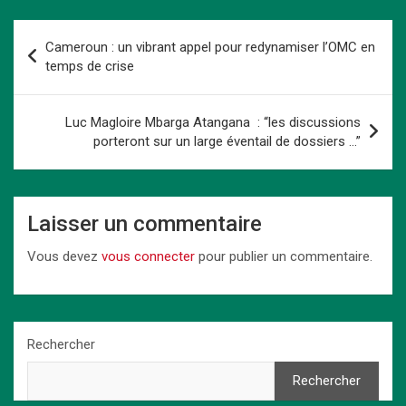
ce
st
ail
er
at
ke
py
ta
b
o
es
s
dI
Li
g
Navigation
Cameroun : un vibrant appel pour redynamiser l’OMC en
o
d
t
A
n
n
er
de
temps de crise
o
o
p
k
l’article
k
n
p
Luc Magloire Mbarga Atangana : “les discussions
porteront sur un large éventail de dossiers …”
Laisser un commentaire
Vous devez
vous connecter
pour publier un commentaire.
Rechercher
Rechercher