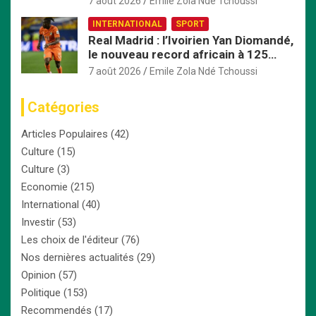
7 août 2026
Emile Zola Ndé Tchoussi
INTERNATIONAL
SPORT
Real Madrid : l’Ivoirien Yan Diomandé,
le nouveau record africain à 125
millions d’euros
7 août 2026
Emile Zola Ndé Tchoussi
Catégories
Articles Populaires
(42)
Culture
(15)
Culture
(3)
Economie
(215)
International
(40)
Investir
(53)
Les choix de l'éditeur
(76)
Nos dernières actualités
(29)
Opinion
(57)
Politique
(153)
Recommendés
(17)