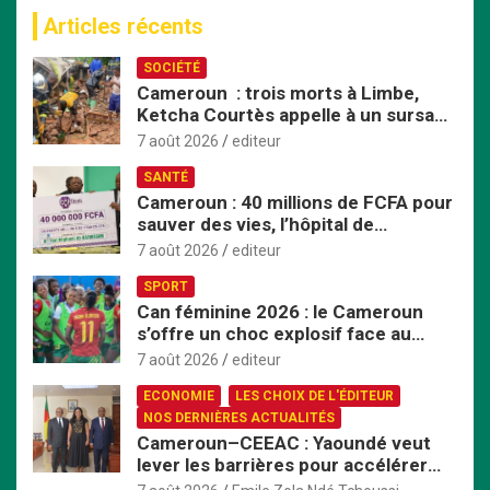
c
Articles récents
h
e
SOCIÉTÉ
r
Cameroun : trois morts à Limbe,
c
Ketcha Courtès appelle à un sursaut
h
face aux inondations
e
7 août 2026
editeur
r
SANTÉ
Cameroun : 40 millions de FCFA pour
sauver des vies, l’hôpital de
Bafoussam renforce son centre
7 août 2026
editeur
d’hémodialyse
SPORT
Can féminine 2026 : le Cameroun
s’offre un choc explosif face au
Nigeria en quart de finale
7 août 2026
editeur
ECONOMIE
LES CHOIX DE L'ÉDITEUR
NOS DERNIÈRES ACTUALITÉS
Cameroun–CEEAC : Yaoundé veut
lever les barrières pour accélérer
l’intégration économique