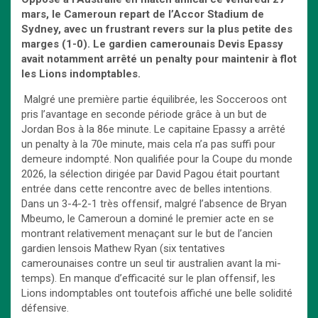
mars
, le Cameroun repart
de
l’Accor Stadium de
Sydney
,
avec un frustrant revers sur la plus petite des
marges (1-0). Le gardien camerounais Devis Epassy
avait notamment arrêté un penalty pour maintenir à flot
les Lions indomptables.
Malgré une première partie équilibrée, les Socceroos ont
pris l’avantage en seconde période grâce à un but de
Jordan Bos à la 86e minute. Le capitaine Epassy a arrêté
un penalty à la 70e minute, mais cela n’a pas suffi pour
demeure indompté. Non qualifiée pour la Coupe du monde
2026, la sélection dirigée par David Pagou était pourtant
entrée dans cette rencontre avec de belles intentions.
Dans un 3-4-2-1 très offensif, malgré l’absence de Bryan
Mbeumo, le Cameroun a dominé le premier acte en se
montrant relativement menaçant sur le but de l’ancien
gardien lensois Mathew Ryan (six tentatives
camerounaises contre un seul tir australien avant la mi-
temps). En manque d’efficacité sur le plan offensif, les
Lions indomptables ont toutefois affiché une belle solidité
défensive.