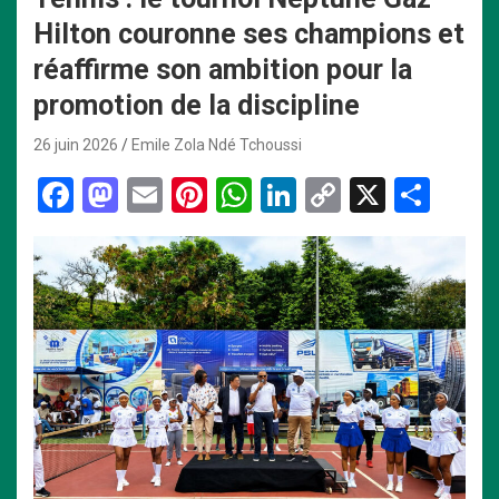
Hilton couronne ses champions et
réaffirme son ambition pour la
promotion de la discipline
26 juin 2026
Emile Zola Ndé Tchoussi
F
M
E
Pi
W
Li
C
X
P
a
a
m
nt
h
n
o
ar
ce
st
ail
er
at
ke
py
ta
b
o
es
s
dI
Li
g
o
d
t
A
n
n
er
o
o
p
k
k
n
p