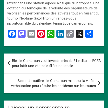
retirer dans une station agréée ainsi que d’un trophée. Une
dotation qui témoigne de la volonté des organisateurs de
valoriser les performances des athlètes tout en faisant du
tournoi Neptune Gaz-Hilton un rendez-vous
incontournable du calendrier tennistique camerounais.
F
M
E
Pi
W
Li
C
X
P
a
a
m
nt
h
n
o
ar
ce
st
ail
er
at
ke
py
ta
b
o
es
s
dI
Li
g
Navigation
Blé : le Cameroun veut investir près de 31 milliards FCFA
o
d
t
A
n
n
er
de
pour bâtir une véritable filière nationale
o
o
p
k
l’article
k
n
p
Sécurité routière : le Cameroun mise sur la vidéo-
verbalisation pour réduire les accidents sur les routes
Laisser un commentaire