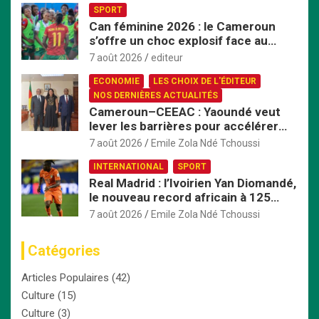
SPORT
Can féminine 2026 : le Cameroun
s’offre un choc explosif face au
Nigeria en quart de finale
7 août 2026
editeur
ECONOMIE
LES CHOIX DE L'ÉDITEUR
NOS DERNIÈRES ACTUALITÉS
Cameroun–CEEAC : Yaoundé veut
lever les barrières pour accélérer
l’intégration économique
7 août 2026
Emile Zola Ndé Tchoussi
INTERNATIONAL
SPORT
Real Madrid : l’Ivoirien Yan Diomandé,
le nouveau record africain à 125
millions d’euros
7 août 2026
Emile Zola Ndé Tchoussi
Catégories
Articles Populaires
(42)
Culture
(15)
Culture
(3)