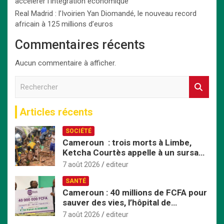
accélérer l’intégration économique
Real Madrid : l’Ivoirien Yan Diomandé, le nouveau record
africain à 125 millions d’euros
Commentaires récents
Aucun commentaire à afficher.
R
e
c
Articles récents
h
e
SOCIÉTÉ
r
Cameroun : trois morts à Limbe,
c
Ketcha Courtès appelle à un sursaut
h
face aux inondations
e
7 août 2026
editeur
r
SANTÉ
Cameroun : 40 millions de FCFA pour
sauver des vies, l’hôpital de
Bafoussam renforce son centre
7 août 2026
editeur
d’hémodialyse