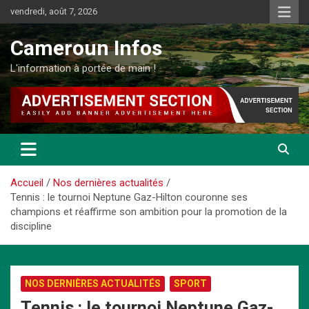
Aller
vendredi, août 7, 2026
au
contenu
Cameroun Infos
L'information à portée de main !
Accueil
Nos dernières actualités
Tennis : le tournoi Neptune Gaz-Hilton couronne ses
champions et réaffirme son ambition pour la promotion de la
discipline
NOS DERNIÈRES ACTUALITÉS
SPORT
Tennis : le tournoi Neptune Gaz-