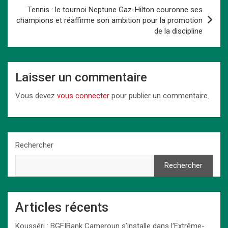
k
n
p
Tennis : le tournoi Neptune Gaz-Hilton couronne ses
champions et réaffirme son ambition pour la promotion
de la discipline
Laisser un commentaire
Vous devez
vous connecter
pour publier un commentaire.
Rechercher
Rechercher
Articles récents
Kousséri : BGFIBank Cameroun s’installe dans l’Extrême-