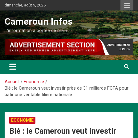
Aller
dimanche, août 9, 2026
au
contenu
Cameroun Infos
L'information à portée de main !
Accueil
Economie
Blé : le Cameroun veut investir près de 31 milliards FCFA pour
bâtir une véritable filière nationale
ECONOMIE
Blé : le Cameroun veut investir