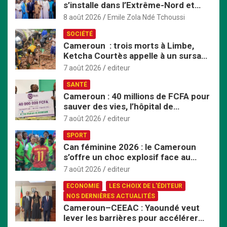
s’installe dans l’Extrême-Nord et
h
mise sur le développement local
e
8 août 2026
Emile Zola Ndé Tchoussi
r
SOCIÉTÉ
Cameroun : trois morts à Limbe,
Ketcha Courtès appelle à un sursaut
face aux inondations
7 août 2026
editeur
SANTÉ
Cameroun : 40 millions de FCFA pour
sauver des vies, l’hôpital de
Bafoussam renforce son centre
7 août 2026
editeur
d’hémodialyse
SPORT
Can féminine 2026 : le Cameroun
s’offre un choc explosif face au
Nigeria en quart de finale
7 août 2026
editeur
ECONOMIE
LES CHOIX DE L'ÉDITEUR
NOS DERNIÈRES ACTUALITÉS
Cameroun–CEEAC : Yaoundé veut
lever les barrières pour accélérer