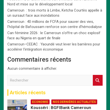
Nord et mise sur le développement local
Cameroun : trois morts à Limbe, Ketcha Courtès appelle à
un sursaut face aux inondations
Cameroun : 40 millions de FCFA pour sauver des vies,
l’hôpital de Bafoussam renforce son centre d’hémodialyse
Can féminine 2026 : le Cameroun s’offre un choc explosif
face au Nigeria en quart de finale
Cameroun–CEEAC : Yaoundé veut lever les barrières pour
accélérer l’intégration économique
Commentaires récents
Aucun commentaire à afficher.
R
e
c
Articles récents
h
e
ECONOMIE
NOS DERNIÈRES ACTUALITÉS
r
Kousséri : BGFIBank Cameroun
c