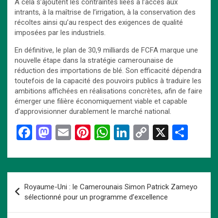
À cela s’ajoutent les contraintes liées à l’accès aux
intrants, à la maîtrise de l’irrigation, à la conservation des
récoltes ainsi qu’au respect des exigences de qualité
imposées par les industriels.
En définitive, le plan de 30,9 milliards de FCFA marque une
nouvelle étape dans la stratégie camerounaise de
réduction des importations de blé. Son efficacité dépendra
toutefois de la capacité des pouvoirs publics à traduire les
ambitions affichées en réalisations concrètes, afin de faire
émerger une filière économiquement viable et capable
d’approvisionner durablement le marché national.
F
M
E
Pi
W
Li
C
X
P
a
a
m
nt
h
n
o
ar
ce
st
ail
er
at
ke
py
ta
b
o
es
s
dI
Li
g
Navigation
Royaume-Uni : le Camerounais Simon Patrick Zameyo
o
d
t
A
n
n
er
de
sélectionné pour un programme d’excellence
o
o
p
k
l’article