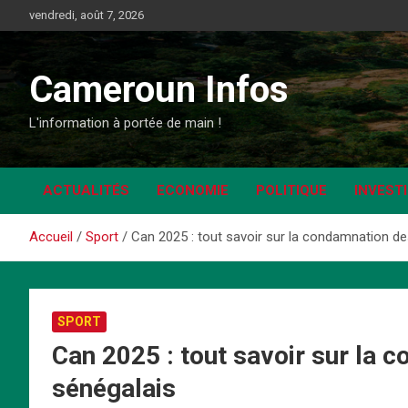
Aller
vendredi, août 7, 2026
au
contenu
Cameroun Infos
L'information à portée de main !
ACTUALITÉS
ECONOMIE
POLITIQUE
INVEST
Accueil
Sport
Can 2025 : tout savoir sur la condamnation d
SPORT
Can 2025 : tout savoir sur la
sénégalais