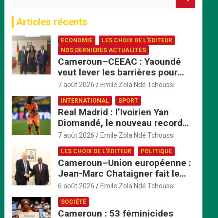
e
c
Articles récents
h
e
ECONOMIE
LES CHOIX DE L'ÉDITEUR
r
NOS DERNIÈRES ACTUALITÉS
c
Cameroun–CEEAC : Yaoundé
h
veut lever les barrières pour
e
accélérer l’intégration
r
7 août 2026
Emile Zola Ndé Tchoussi
économique
INTERNATIONAL
SPORT
Real Madrid : l’Ivoirien Yan
Diomandé, le nouveau record
africain à 125 millions d’euros
7 août 2026
Emile Zola Ndé Tchoussi
LES CHOIX DE L'ÉDITEUR
POLITIQUE
Cameroun–Union européenne :
Jean-Marc Chataigner fait le
bilan de son mandat avant son
6 août 2026
Emile Zola Ndé Tchoussi
départ
SOCIÉTÉ
Cameroun : 53 féminicides