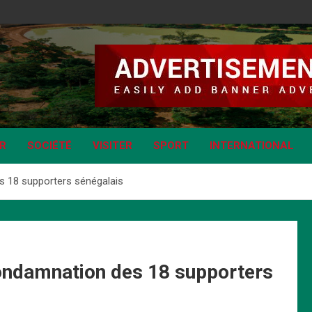
IR
SOCIÉTÉ
VISITER
SPORT
INTERNATIONAL
es 18 supporters sénégalais
 condamnation des 18 supporters