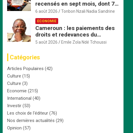
recensés en sept mois, dont 7
mineures violées avant d’être
6 août 2026
Tonbon Nzali Nadia Sandrine
tuées
ECONOMIE
Cameroun : les paiements des
droits et redevances du
ministère du Commerce
5 août 2026
Emile Zola Ndé Tchoussi
passent exclusivement par
TresorPay
Catégories
Articles Populaires
(42)
Culture
(15)
Culture
(3)
Economie
(215)
International
(40)
Investir
(53)
Les choix de l'éditeur
(76)
Nos dernières actualités
(29)
Opinion
(57)