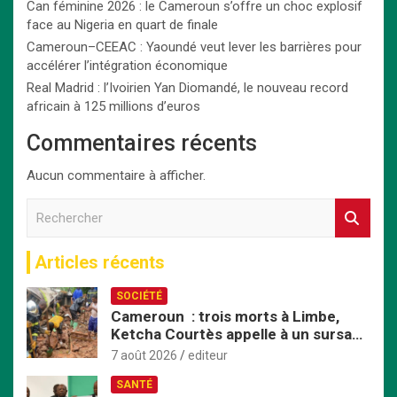
Can féminine 2026 : le Cameroun s’offre un choc explosif
face au Nigeria en quart de finale
Cameroun–CEEAC : Yaoundé veut lever les barrières pour
accélérer l’intégration économique
Real Madrid : l’Ivoirien Yan Diomandé, le nouveau record
africain à 125 millions d’euros
Commentaires récents
Aucun commentaire à afficher.
R
e
c
Articles récents
h
e
SOCIÉTÉ
r
Cameroun : trois morts à Limbe,
c
Ketcha Courtès appelle à un sursaut
h
face aux inondations
e
7 août 2026
editeur
r
SANTÉ