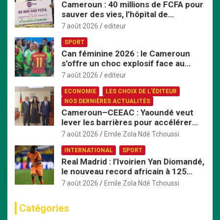
Cameroun : 40 millions de FCFA pour
sauver des vies, l’hôpital de
Bafoussam renforce son centre
7 août 2026
editeur
d’hémodialyse
SPORT
Can féminine 2026 : le Cameroun
s’offre un choc explosif face au
Nigeria en quart de finale
7 août 2026
editeur
ECONOMIE
LES CHOIX DE L'ÉDITEUR
NOS DERNIÈRES ACTUALITÉS
Cameroun–CEEAC : Yaoundé veut
lever les barrières pour accélérer
l’intégration économique
7 août 2026
Emile Zola Ndé Tchoussi
INTERNATIONAL
SPORT
Real Madrid : l’Ivoirien Yan Diomandé,
le nouveau record africain à 125
millions d’euros
7 août 2026
Emile Zola Ndé Tchoussi
Catégories