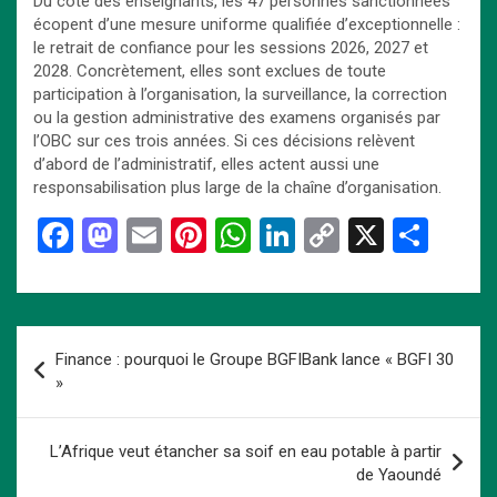
Du côté des enseignants, les 47 personnes sanctionnées
écopent d’une mesure uniforme qualifiée d’exceptionnelle :
le retrait de confiance pour les sessions 2026, 2027 et
2028. Concrètement, elles sont exclues de toute
participation à l’organisation, la surveillance, la correction
ou la gestion administrative des examens organisés par
l’OBC sur ces trois années. Si ces décisions relèvent
d’abord de l’administratif, elles actent aussi une
responsabilisation plus large de la chaîne d’organisation.
F
M
E
Pi
W
Li
C
X
P
a
a
m
nt
h
n
o
ar
ce
st
ail
er
at
ke
py
ta
b
o
es
s
dI
Li
g
Navigation
Finance : pourquoi le Groupe BGFIBank lance « BGFI 30
o
d
t
A
n
n
er
de
»
o
o
p
k
l’article
k
n
p
L’Afrique veut étancher sa soif en eau potable à partir
de Yaoundé