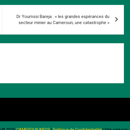
Dr Youmssi Bareja : « les grandes espérances du
secteur minier au Cameroun, une catastrophe »
t ©
2026
CAMEROUN INFOS
|
Politique de Confidentialité
| Site créé par 