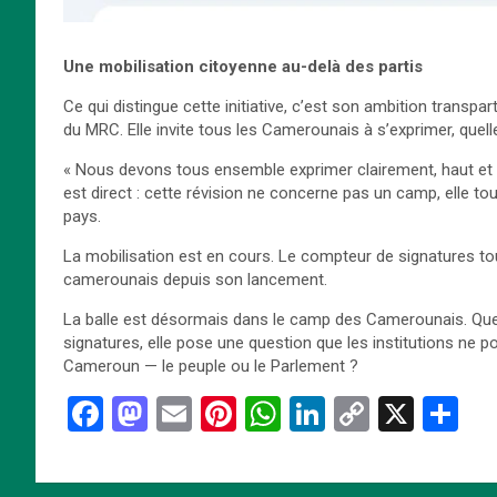
Une mobilisation citoyenne au-delà des partis
Ce qui distingue cette initiative, c’est son ambition transpa
du MRC. Elle invite tous les Camerounais à s’exprimer, quell
« Nous devons tous ensemble exprimer clairement, haut et f
est direct : cette révision ne concerne pas un camp, elle tou
pays.
La mobilisation est en cours. Le compteur de signatures tou
camerounais depuis son lancement.
La balle est désormais dans le camp des Camerounais. Que la
signatures, elle pose une question que les institutions ne po
Cameroun — le peuple ou le Parlement ?
F
M
E
Pi
W
Li
C
X
P
a
a
m
nt
h
n
o
ar
ce
st
ail
er
at
ke
py
ta