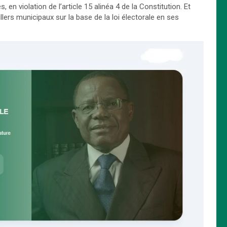
n violation de l’article 15 alinéa 4 de la Constitution. Et
ers municipaux sur la base de la loi électorale en ses