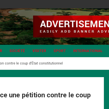
IR
SOCIÉTÉ
VISITER
SPORT
INTERNATIONAL
n contre le coup d’État constitutionnel
e une pétition contre le coup