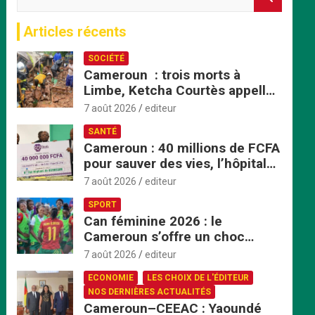
e
c
Articles récents
h
e
SOCIÉTÉ
r
Cameroun : trois morts à
c
Limbe, Ketcha Courtès appelle
h
à un sursaut face aux
e
7 août 2026
editeur
inondations
r
SANTÉ
Cameroun : 40 millions de FCFA
pour sauver des vies, l’hôpital
de Bafoussam renforce son
7 août 2026
editeur
centre d’hémodialyse
SPORT
Can féminine 2026 : le
Cameroun s’offre un choc
explosif face au Nigeria en
7 août 2026
editeur
quart de finale
ECONOMIE
LES CHOIX DE L'ÉDITEUR
NOS DERNIÈRES ACTUALITÉS
Cameroun–CEEAC : Yaoundé