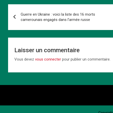
b
o
es
s
dI
Li
g
Navigation
o
d
t
A
n
n
er
Guerre en Ukraine : voici la liste des 16 morts
de
o
o
p
k
camerounais engagés dans l’armée russe
k
n
p
l’article
Laisser un commentaire
Vous devez
vous connecter
pour publier un commentaire.
Copyrigh