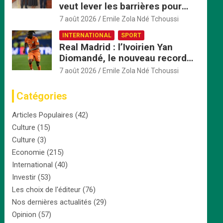
veut lever les barrières pour
accélérer l’intégration
7 août 2026
Emile Zola Ndé Tchoussi
économique
INTERNATIONAL
SPORT
Real Madrid : l’Ivoirien Yan
Diomandé, le nouveau record
africain à 125 millions d’euros
7 août 2026
Emile Zola Ndé Tchoussi
Catégories
Articles Populaires
(42)
Culture
(15)
Culture
(3)
Economie
(215)
International
(40)
Investir
(53)
Les choix de l'éditeur
(76)
Nos dernières actualités
(29)
Opinion
(57)