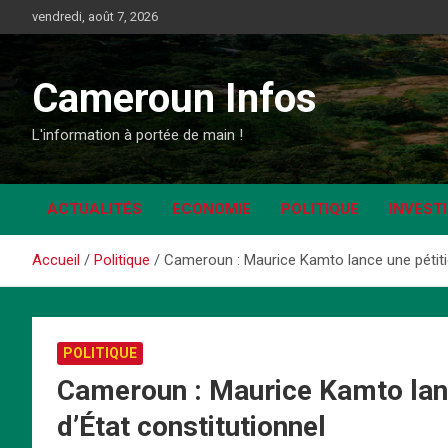
Aller
vendredi, août 7, 2026
au
contenu
Cameroun Infos
L'information à portée de main !
ACTUALITÉS
ECONOMIE
POLITIQUE
INVEST
Accueil
Politique
Cameroun : Maurice Kamto lance une pétitio
POLITIQUE
Cameroun : Maurice Kamto lanc
d’État constitutionnel