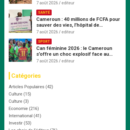
face aux inondations
7 août 2026
editeur
SANTÉ
Cameroun : 40 millions de FCFA pour
sauver des vies, l’hôpital de
Bafoussam renforce son centre
7 août 2026
editeur
d’hémodialyse
SPORT
Can féminine 2026 : le Cameroun
s’offre un choc explosif face au
Nigeria en quart de finale
7 août 2026
editeur
Catégories
Articles Populaires
(42)
Culture
(15)
Culture
(3)
Economie
(216)
International
(41)
Investir
(53)