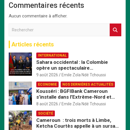
Commentaires récents
Aucun commentaire à afficher.
R
e
c
Articles récents
h
e
INTERNATIONAL
r
Sahara occidental : la Colombie
c
opère un spectaculaire
h
rapprochement avec le Maroc
e
9 août 2026
Emile Zola Ndé Tchoussi
r
ECONOMIE
NOS DERNIÈRES ACTUALITÉS
Kousséri : BGFIBank Cameroun
s’installe dans l’Extrême-Nord et
mise sur le développement local
8 août 2026
Emile Zola Ndé Tchoussi
SOCIÉTÉ
Cameroun : trois morts à Limbe,
Ketcha Courtès appelle à un sursaut