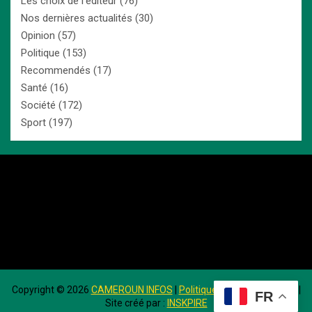
Les choix de l'éditeur
(76)
Nos dernières actualités
(30)
Opinion
(57)
Politique
(153)
Recommendés
(17)
Santé
(16)
Société
(172)
Sport
(197)
Copyright ©
2026
CAMEROUN INFOS
|
Politique de Confidentialité
|
FR
Site créé par :
INSKPIRE