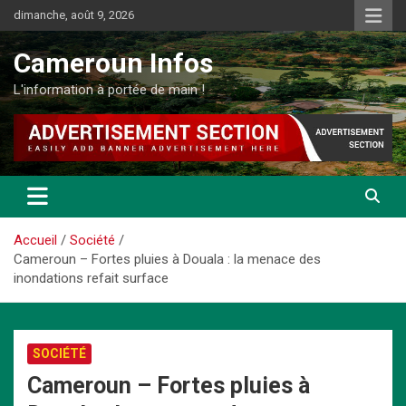
Aller
dimanche, août 9, 2026
au
contenu
Cameroun Infos
L'information à portée de main !
Accueil
Société
Cameroun – Fortes pluies à Douala : la menace des
inondations refait surface
SOCIÉTÉ
Cameroun – Fortes pluies à