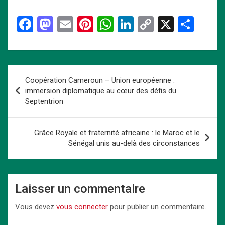
F
M
E
Pi
W
Li
C
X
P
a
a
m
nt
h
n
o
ar
ce
st
ail
er
at
ke
py
ta
b
o
es
s
dI
Li
g
Navigation
Coopération Cameroun – Union européenne :
o
d
t
A
n
n
er
de
immersion diplomatique au cœur des défis du
o
o
p
k
Septentrion
l’article
k
n
p
Grâce Royale et fraternité africaine : le Maroc et le
Sénégal unis au-delà des circonstances
Laisser un commentaire
Vous devez
vous connecter
pour publier un commentaire.