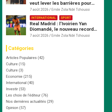
veut lever les barrières pour
accélérer l’intégration
7 août 2026
Emile Zola Ndé Tchoussi
économique
INTERNATIONAL
SPORT
Real Madrid : l’Ivoirien Yan
Diomandé, le nouveau record
africain à 125 millions d’euros
7 août 2026
Emile Zola Ndé Tchoussi
Catégories
Articles Populaires
(42)
Culture
(15)
Culture
(3)
Economie
(215)
International
(40)
Investir
(53)
Les choix de l'éditeur
(76)
Nos dernières actualités
(29)
Opinion
(57)