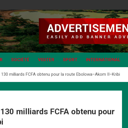
IR
SOCIÉTÉ
VISITER
SPORT
INTERNATIONAL
130 milliards FCFA obtenu pour la route Ebolowa–Akom II–Kribi
130 milliards FCFA obtenu pour
i