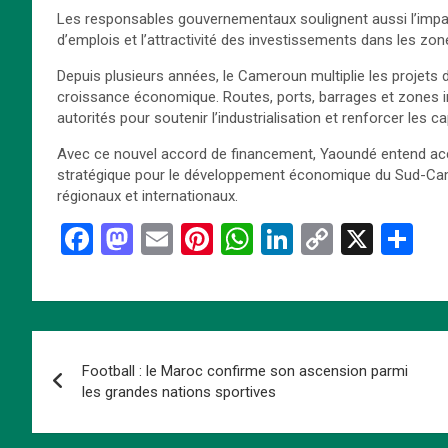
Les responsables gouvernementaux soulignent aussi l’impact
d’emplois et l’attractivité des investissements dans les zone
Depuis plusieurs années, le Cameroun multiplie les projets
croissance économique. Routes, ports, barrages et zones indu
autorités pour soutenir l’industrialisation et renforcer les c
Avec ce nouvel accord de financement, Yaoundé entend accé
stratégique pour le développement économique du Sud-Came
régionaux et internationaux.
F
M
E
Pi
W
Li
C
X
P
a
a
m
nt
h
n
o
ar
ce
st
ail
er
at
ke
py
ta
b
o
es
s
dI
Li
g
Navigation
o
d
t
A
n
n
er
Football : le Maroc confirme son ascension parmi
de
o
o
p
k
les grandes nations sportives
k
n
p
l’article