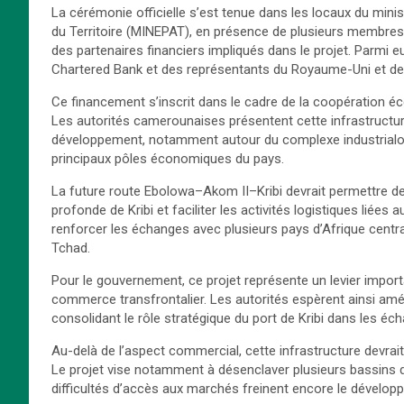
La cérémonie officielle s’est tenue dans les locaux du mini
du Territoire (MINEPAT), en présence de plusieurs membres
des partenaires financiers impliqués dans le projet. Parmi
Chartered Bank et des représentants du Royaume-Uni et de l’
Ce financement s’inscrit dans le cadre de la coopération 
Les autorités camerounaises présentent cette infrastructur
développement, notamment autour du complexe industrialo-p
principaux pôles économiques du pays.
La future route Ebolowa–Akom II–Kribi devrait permettre de 
profonde de Kribi et faciliter les activités logistiques liée
renforcer les échanges avec plusieurs pays d’Afrique centra
Tchad.
Pour le gouvernement, ce projet représente un levier import
commerce transfrontalier. Les autorités espèrent ainsi am
consolidant le rôle stratégique du port de Kribi dans les 
Au-delà de l’aspect commercial, cette infrastructure devrai
Le projet vise notamment à désenclaver plusieurs bassins de
difficultés d’accès aux marchés freinent encore le dével