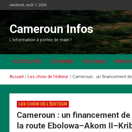
Aller
vendredi, août 7, 2026
au
contenu
Cameroun Infos
L'information à portée de main !
ACTUALITÉS
ECONOMIE
POLITIQUE
INVEST
Accueil
Les choix de l'éditeur
Cameroun : un financement de 
LES CHOIX DE L'ÉDITEUR
Cameroun : un financement de 
la route Ebolowa–Akom II–Krib