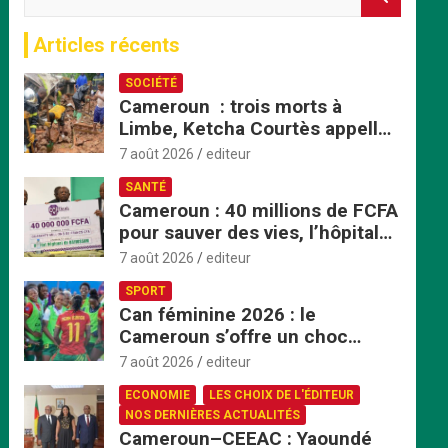
e
c
Articles récents
h
e
SOCIÉTÉ
r
Cameroun : trois morts à
c
Limbe, Ketcha Courtès appelle
h
à un sursaut face aux
e
7 août 2026
editeur
inondations
r
SANTÉ
Cameroun : 40 millions de FCFA
pour sauver des vies, l’hôpital
de Bafoussam renforce son
7 août 2026
editeur
centre d’hémodialyse
SPORT
Can féminine 2026 : le
Cameroun s’offre un choc
explosif face au Nigeria en
7 août 2026
editeur
quart de finale
ECONOMIE
LES CHOIX DE L'ÉDITEUR
NOS DERNIÈRES ACTUALITÉS
Cameroun–CEEAC : Yaoundé