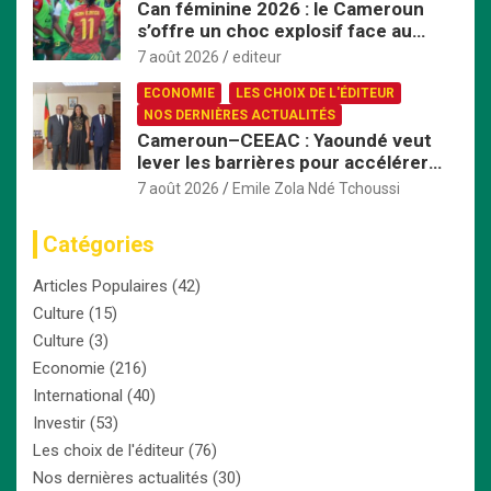
Can féminine 2026 : le Cameroun
s’offre un choc explosif face au
Nigeria en quart de finale
7 août 2026
editeur
ECONOMIE
LES CHOIX DE L'ÉDITEUR
NOS DERNIÈRES ACTUALITÉS
Cameroun–CEEAC : Yaoundé veut
lever les barrières pour accélérer
l’intégration économique
7 août 2026
Emile Zola Ndé Tchoussi
Catégories
Articles Populaires
(42)
Culture
(15)
Culture
(3)
Economie
(216)
International
(40)
Investir
(53)
Les choix de l'éditeur
(76)
Nos dernières actualités
(30)