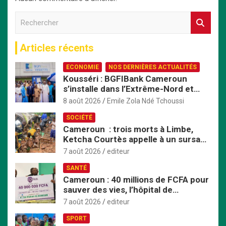
R
e
c
Articles récents
h
e
ECONOMIE
NOS DERNIÈRES ACTUALITÉS
r
Kousséri : BGFIBank Cameroun
c
s’installe dans l’Extrême-Nord et
h
mise sur le développement local
e
8 août 2026
Emile Zola Ndé Tchoussi
r
SOCIÉTÉ
Cameroun : trois morts à Limbe,
Ketcha Courtès appelle à un sursaut
face aux inondations
7 août 2026
editeur
SANTÉ
Cameroun : 40 millions de FCFA pour
sauver des vies, l’hôpital de
Bafoussam renforce son centre
7 août 2026
editeur
d’hémodialyse
SPORT