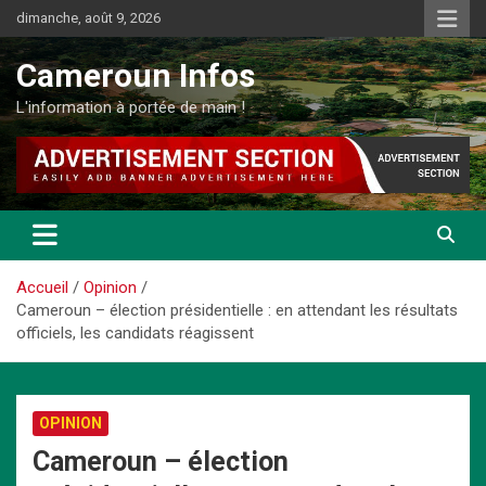
Aller
dimanche, août 9, 2026
au
contenu
Cameroun Infos
L'information à portée de main !
Accueil
Opinion
Cameroun – élection présidentielle : en attendant les résultats
officiels, les candidats réagissent
OPINION
Cameroun – élection