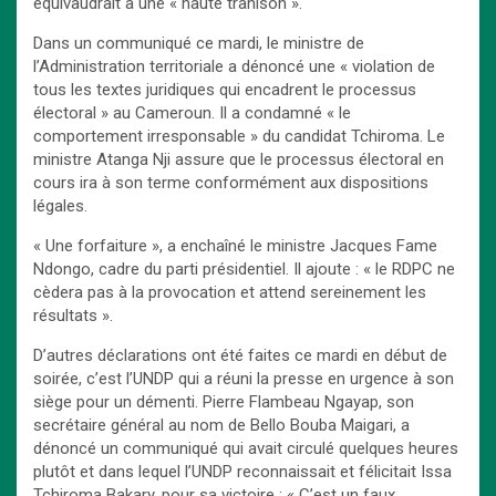
équivaudrait à une « haute trahison ».
Dans un communiqué ce mardi, le ministre de
l’Administration territoriale a dénoncé une « violation de
tous les textes juridiques qui encadrent le processus
électoral » au Cameroun. Il a condamné « le
comportement irresponsable » du candidat Tchiroma. Le
ministre Atanga Nji assure que le processus électoral en
cours ira à son terme conformément aux dispositions
légales.
« Une forfaiture », a enchaîné le ministre Jacques Fame
Ndongo, cadre du parti présidentiel. Il ajoute : « le RDPC ne
cèdera pas à la provocation et attend sereinement les
résultats ».
D’autres déclarations ont été faites ce mardi en début de
soirée, c’est l’UNDP qui a réuni la presse en urgence à son
siège pour un démenti. Pierre Flambeau Ngayap, son
secrétaire général au nom de Bello Bouba Maigari, a
dénoncé un communiqué qui avait circulé quelques heures
plutôt et dans lequel l’UNDP reconnaissait et félicitait Issa
Tchiroma Bakary, pour sa victoire : « C’est un faux