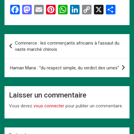
F
M
E
Pi
W
Li
C
X
P
a
a
m
nt
h
n
o
ar
ce
st
ail
er
at
ke
py
ta
b
o
es
s
dI
Li
g
Navigation
Commerce : les commerçants africains à l’assaut du
o
d
t
A
n
n
er
de
vaste marché chinois
o
o
p
k
l’article
k
n
p
Haman Mana : “du respect simple, du verdict des urnes”
Laisser un commentaire
Vous devez
vous connecter
pour publier un commentaire.