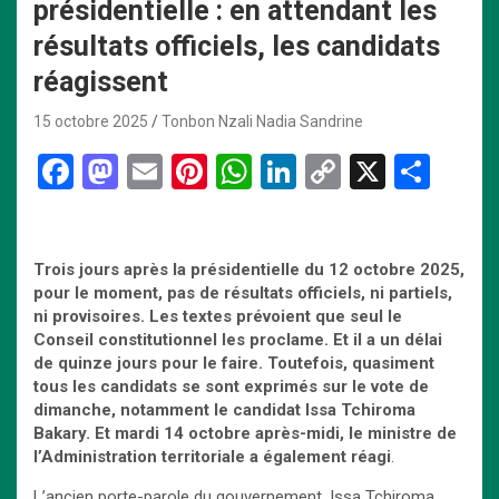
présidentielle : en attendant les
résultats officiels, les candidats
réagissent
15 octobre 2025
Tonbon Nzali Nadia Sandrine
F
M
E
Pi
W
Li
C
X
P
a
a
m
nt
h
n
o
ar
ce
st
ail
er
at
ke
py
ta
b
o
es
s
dI
Li
g
Trois
jours après la présidentielle du 12 octobre 2025,
pour le moment, pas de résultats officiels, ni partiels,
o
d
t
A
n
n
er
ni provisoires. Les textes prévoient que seul le
o
o
p
k
Conseil constitutionnel les proclame. Et il a un délai
de quinze jours pour le faire. Toutefois, quasiment
k
n
p
tous les candidats se sont exprimés sur le vote de
dimanche, notamment le candidat Issa Tchiroma
Bakary. Et mardi 14 octobre après-midi, le ministre de
l’Administration territoriale a également réagi
.
L’ancien porte-parole du gouvernement, Issa Tchiroma