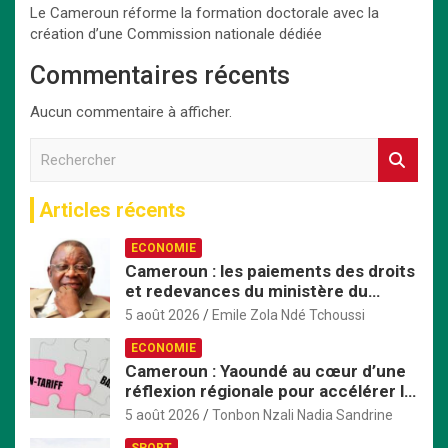
Le Cameroun réforme la formation doctorale avec la
création d’une Commission nationale dédiée
Commentaires récents
Aucun commentaire à afficher.
R
e
c
Articles récents
h
e
ECONOMIE
r
Cameroun : les paiements des droits
c
et redevances du ministère du
h
Commerce passent exclusivement
e
5 août 2026
Emile Zola Ndé Tchoussi
par TresorPay
r
ECONOMIE
Cameroun : Yaoundé au cœur d’une
réflexion régionale pour accélérer la
mise en œuvre de la ZLECAf en
5 août 2026
Tonbon Nzali Nadia Sandrine
Afrique centrale
SPORT