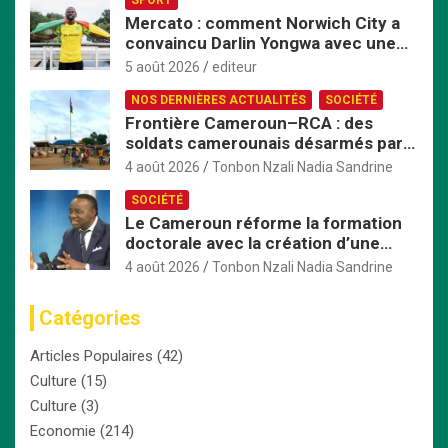
Mercato : comment Norwich City a
convaincu Darlin Yongwa avec une
offre irrésistible
5 août 2026
editeur
NOS DERNIÈRES ACTUALITÉS
SOCIÉTÉ
Frontière Cameroun–RCA : des
soldats camerounais désarmés par
les FACA, la tension monte
4 août 2026
Tonbon Nzali Nadia Sandrine
SOCIÉTÉ
Le Cameroun réforme la formation
doctorale avec la création d’une
Commission nationale dédiée
4 août 2026
Tonbon Nzali Nadia Sandrine
Catégories
Articles Populaires
(42)
Culture
(15)
Culture
(3)
Economie
(214)