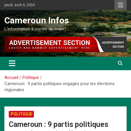
Aller
jeudi, août 6, 2026
au
contenu
Cameroun Infos
L'information à portée de main !
Accueil
Politique
Cameroun : 9 partis politiques engagés pour les élections
régionales
POLITIQUE
Cameroun : 9 partis politiques