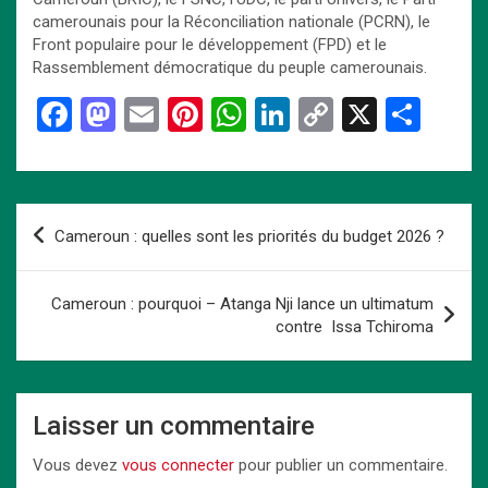
camerounais pour la Réconciliation nationale (PCRN), le
Front populaire pour le développement (FPD) et le
Rassemblement démocratique du peuple camerounais.
F
M
E
Pi
W
Li
C
X
P
a
a
m
nt
h
n
o
ar
ce
st
ail
er
at
ke
py
ta
b
o
es
s
dI
Li
g
Navigation
Cameroun : quelles sont les priorités du budget 2026 ?
o
d
t
A
n
n
er
de
o
o
p
k
l’article
Cameroun : pourquoi – Atanga Nji lance un ultimatum
k
n
p
contre Issa Tchiroma
Laisser un commentaire
Vous devez
vous connecter
pour publier un commentaire.