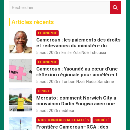
R
e
c
Articles récents
h
e
ECONOMIE
r
Cameroun : les paiements des droits
c
et redevances du ministère du
h
Commerce passent exclusivement
e
5 août 2026
Emile Zola Ndé Tchoussi
par TresorPay
r
ECONOMIE
Cameroun : Yaoundé au cœur d’une
réflexion régionale pour accélérer la
mise en œuvre de la ZLECAf en
5 août 2026
Tonbon Nzali Nadia Sandrine
Afrique centrale
SPORT
Mercato : comment Norwich City a
convaincu Darlin Yongwa avec une
offre irrésistible
5 août 2026
editeur
NOS DERNIÈRES ACTUALITÉS
SOCIÉTÉ
Frontière Cameroun–RCA : des