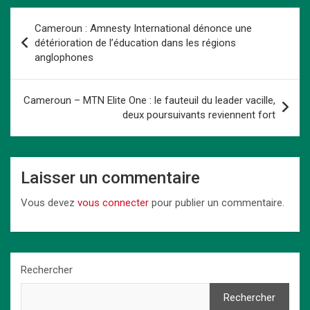
b
o
es
s
dI
Li
g
Navigation
Cameroun : Amnesty International dénonce une
o
d
t
A
n
n
er
de
détérioration de l’éducation dans les régions
o
o
p
k
anglophones
l’article
k
n
p
Cameroun – MTN Elite One : le fauteuil du leader vacille,
deux poursuivants reviennent fort
Laisser un commentaire
Vous devez
vous connecter
pour publier un commentaire.
Rechercher
Rechercher