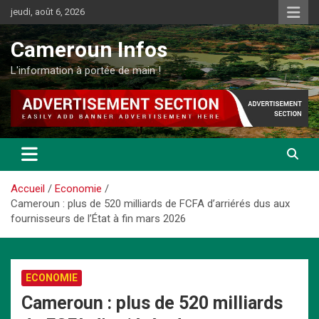
Aller
jeudi, août 6, 2026
au
contenu
Cameroun Infos
L'information à portée de main !
Accueil
Economie
Cameroun : plus de 520 milliards de FCFA d’arriérés dus aux
fournisseurs de l’État à fin mars 2026
ECONOMIE
Cameroun : plus de 520 milliards