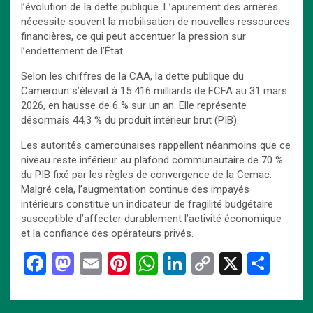
l’évolution de la dette publique. L’apurement des arriérés
nécessite souvent la mobilisation de nouvelles ressources
financières, ce qui peut accentuer la pression sur
l’endettement de l’État.
Selon les chiffres de la CAA, la dette publique du
Cameroun s’élevait à 15 416 milliards de FCFA au 31 mars
2026, en hausse de 6 % sur un an. Elle représente
désormais 44,3 % du produit intérieur brut (PIB).
Les autorités camerounaises rappellent néanmoins que ce
niveau reste inférieur au plafond communautaire de 70 %
du PIB fixé par les règles de convergence de la Cemac.
Malgré cela, l’augmentation continue des impayés
intérieurs constitue un indicateur de fragilité budgétaire
susceptible d’affecter durablement l’activité économique
et la confiance des opérateurs privés.
F
M
E
Pi
W
Li
C
X
P
a
a
m
nt
h
n
o
ar
ce
st
ail
er
at
ke
py
ta