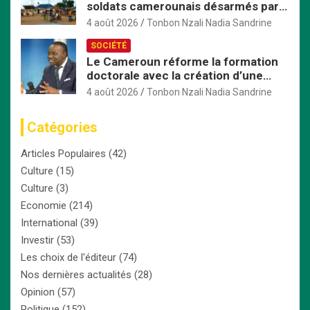
soldats camerounais désarmés par
les FACA, la tension monte
4 août 2026
Tonbon Nzali Nadia Sandrine
SOCIÉTÉ
Le Cameroun réforme la formation
doctorale avec la création d’une
Commission nationale dédiée
4 août 2026
Tonbon Nzali Nadia Sandrine
Catégories
Articles Populaires
(42)
Culture
(15)
Culture
(3)
Economie
(214)
International
(39)
Investir
(53)
Les choix de l'éditeur
(74)
Nos dernières actualités
(28)
Opinion
(57)
Politique
(152)