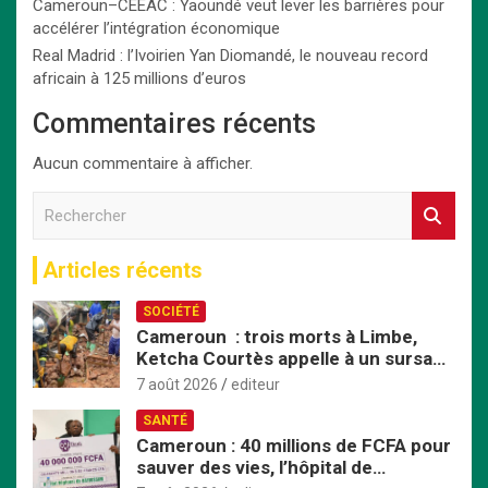
Cameroun–CEEAC : Yaoundé veut lever les barrières pour
accélérer l’intégration économique
Real Madrid : l’Ivoirien Yan Diomandé, le nouveau record
africain à 125 millions d’euros
Commentaires récents
Aucun commentaire à afficher.
R
e
c
Articles récents
h
e
SOCIÉTÉ
r
Cameroun : trois morts à Limbe,
c
Ketcha Courtès appelle à un sursaut
h
face aux inondations
e
7 août 2026
editeur
r
SANTÉ
Cameroun : 40 millions de FCFA pour
sauver des vies, l’hôpital de