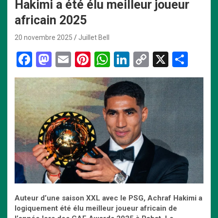
Hakimi a été élu meilleur joueur
africain 2025
20 novembre 2025
Juillet Bell
F
M
E
Pi
W
Li
C
X
P
a
a
m
nt
h
n
o
ar
ce
st
ail
er
at
ke
py
ta
b
o
es
s
dI
Li
g
o
d
t
A
n
n
er
o
o
p
k
k
n
p
Auteur d’une saison XXL avec le PSG, Achraf Hakimi a
logiquement été élu meilleur joueur africain de