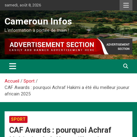
Aller
samedi, août 8, 2026
au
contenu
Cameroun Infos
L'information à portée de main !
Accueil
Sport
CAF Awards : pourquoi Achraf Hakimi a été élu meilleur joueur
africain 2025
SPORT
CAF Awards : pourquoi Achraf