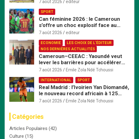
Bafoussam renforce son centre
7 août 2026
editeur
d’hémodialyse
SPORT
Can féminine 2026 : le Cameroun
s’offre un choc explosif face au
Nigeria en quart de finale
7 août 2026
editeur
ECONOMIE
LES CHOIX DE L'ÉDITEUR
NOS DERNIÈRES ACTUALITÉS
Cameroun–CEEAC : Yaoundé veut
lever les barrières pour accélérer
l’intégration économique
7 août 2026
Emile Zola Ndé Tchoussi
INTERNATIONAL
SPORT
Real Madrid : l’Ivoirien Yan Diomandé,
le nouveau record africain à 125
millions d’euros
7 août 2026
Emile Zola Ndé Tchoussi
Catégories
Articles Populaires
(42)
Culture
(15)