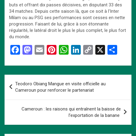
buts et offrant dix passes décisives, en disputant 33 des
34 matches. Depuis cette saison là, que ce soit à l’Inter
Milam ou au PSG ses performances sont cesses en nette
progression. Faisant de lui, grâce à son étonnante
régularité, le latéral droit le plus le plus complet, le plus fort
du monde.
F
M
E
Pi
W
Li
C
X
P
a
a
m
nt
h
n
o
ar
ce
st
ail
er
at
ke
py
ta
b
o
es
s
dI
Li
g
Navigation
Teodoro Obiang Mangue en visite officielle au
o
d
t
A
n
n
er
de
Cameroun pour renforcer le partenariat
o
o
p
k
l’article
k
n
p
Cameroun : les raisons qui entraînent la baisse de
l’exportation de la banane