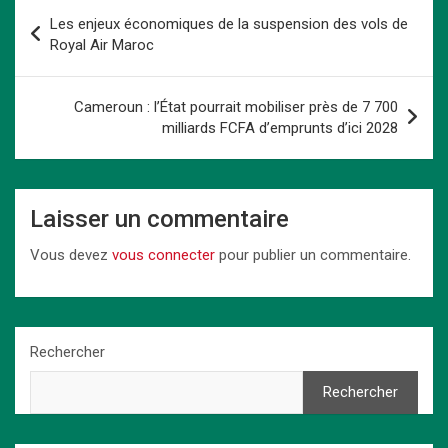
b
o
es
s
dI
Li
g
Navigation
Les enjeux économiques de la suspension des vols de
o
d
t
A
n
n
er
de
Royal Air Maroc
o
o
p
k
l’article
k
n
p
Cameroun : l’État pourrait mobiliser près de 7 700
milliards FCFA d’emprunts d’ici 2028
Laisser un commentaire
Vous devez
vous connecter
pour publier un commentaire.
Rechercher
Rechercher