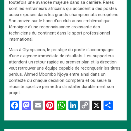
toutefois une avancée majeure dans sa carrière. Rares
sont les entraîneurs africains qui accèdent à des postes
aussi exposés dans les grands championnats européens.
Son arrivée sur le banc d’un club aussi emblématique
témoigne d’une reconnaissance croissante des
techniciens du continent dans le sport professionnel
international.
Mais à Olympiacos, le prestige du poste s’accompagne
d’une exigence immédiate de résultats. Les supporters
attendent un retour rapide au premier plan et la direction
veut retrouver une équipe capable de reconquérir les titres
perdus. Ahmed Mbombo Njoya entre ainsi dans un
contexte où chaque décision comptera et où seule la
réussite sportive permettra d’installer durablement son
projet.
F
M
E
Pi
W
Li
C
X
P
a
a
m
nt
h
n
o
ar
ce
st
ail
er
at
ke
py
ta