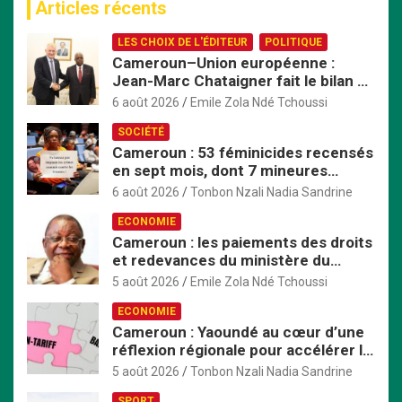
Articles récents
h
e
LES CHOIX DE L'ÉDITEUR
POLITIQUE
r
Cameroun–Union européenne :
c
Jean-Marc Chataigner fait le bilan de
h
son mandat avant son départ
e
6 août 2026
Emile Zola Ndé Tchoussi
r
SOCIÉTÉ
Cameroun : 53 féminicides recensés
en sept mois, dont 7 mineures
violées avant d’être tuées
6 août 2026
Tonbon Nzali Nadia Sandrine
ECONOMIE
Cameroun : les paiements des droits
et redevances du ministère du
Commerce passent exclusivement
5 août 2026
Emile Zola Ndé Tchoussi
par TresorPay
ECONOMIE
Cameroun : Yaoundé au cœur d’une
réflexion régionale pour accélérer la
mise en œuvre de la ZLECAf en
5 août 2026
Tonbon Nzali Nadia Sandrine
Afrique centrale
SPORT