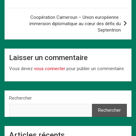
o
o
p
k
l’article
k
n
p
Coopération Cameroun – Union européenne :
immersion diplomatique au cœur des défis du
Septentrion
Laisser un commentaire
Vous devez
vous connecter
pour publier un commentaire.
Rechercher
Rechercher
Articles récents