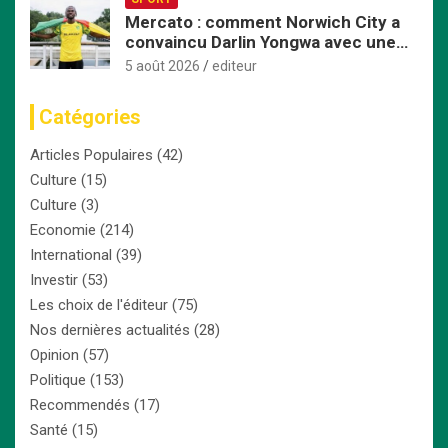
Mercato : comment Norwich City a
convaincu Darlin Yongwa avec une
offre irrésistible
5 août 2026
editeur
Catégories
Articles Populaires
(42)
Culture
(15)
Culture
(3)
Economie
(214)
International
(39)
Investir
(53)
Les choix de l'éditeur
(75)
Nos dernières actualités
(28)
Opinion
(57)
Politique
(153)
Recommendés
(17)
Santé
(15)