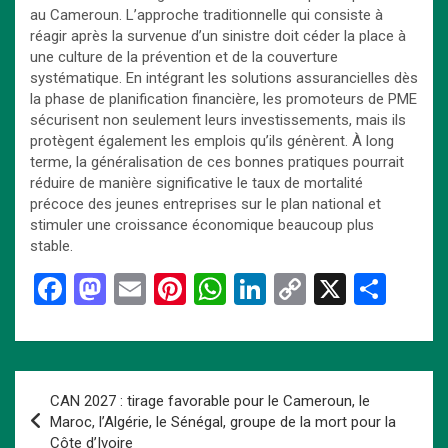
au Cameroun. L’approche traditionnelle qui consiste à
réagir après la survenue d’un sinistre doit céder la place à
une culture de la prévention et de la couverture
systématique. En intégrant les solutions assurancielles dès
la phase de planification financière, les promoteurs de PME
sécurisent non seulement leurs investissements, mais ils
protègent également les emplois qu’ils génèrent. À long
terme, la généralisation de ces bonnes pratiques pourrait
réduire de manière significative le taux de mortalité
précoce des jeunes entreprises sur le plan national et
stimuler une croissance économique beaucoup plus
stable.
F
M
E
Pi
W
Li
C
X
P
a
a
m
nt
h
n
o
ar
ce
st
ail
er
at
ke
py
ta
b
o
es
s
dI
Li
g
Navigation
CAN 2027 : tirage favorable pour le Cameroun, le
o
d
t
A
n
n
er
de
Maroc, l’Algérie, le Sénégal, groupe de la mort pour la
Côte d’Ivoire