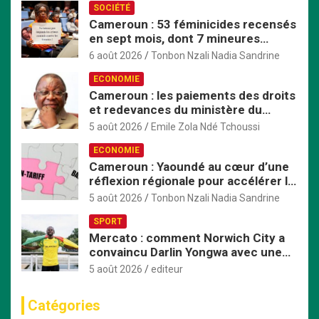
SOCIÉTÉ
Cameroun : 53 féminicides recensés
en sept mois, dont 7 mineures
violées avant d’être tuées
6 août 2026
Tonbon Nzali Nadia Sandrine
ECONOMIE
Cameroun : les paiements des droits
et redevances du ministère du
Commerce passent exclusivement
5 août 2026
Emile Zola Ndé Tchoussi
par TresorPay
ECONOMIE
Cameroun : Yaoundé au cœur d’une
réflexion régionale pour accélérer la
mise en œuvre de la ZLECAf en
5 août 2026
Tonbon Nzali Nadia Sandrine
Afrique centrale
SPORT
Mercato : comment Norwich City a
convaincu Darlin Yongwa avec une
offre irrésistible
5 août 2026
editeur
Catégories