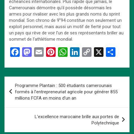
échéances internationales. Plus rapide que jamais, le
Camerounais démontre qu’il possède désormais les
armes pour rivaliser avec les plus grands noms du sprint
mondial. Son chrono de 9’’94 constitue non seulement un
exploit personnel, mais aussi un motif de fierté pour tout
un pays qui rêve de voir l’un de ses représentants briller au
sommet de l’athlétisme mondial.
F
M
E
Pi
W
Li
C
X
P
a
a
m
nt
h
n
o
ar
ce
st
ail
er
at
ke
py
ta
b
o
es
s
dI
Li
g
Navigation
Programme Plantain : 500 étudiants camerounais
o
d
t
A
n
n
er
de
formés à l’entrepreneuriat agricole pour générer 855
o
o
p
k
millions FCFA en moins d’un an
l’article
k
n
p
L’excellence marocaine brille aux portes de
Polytechnique