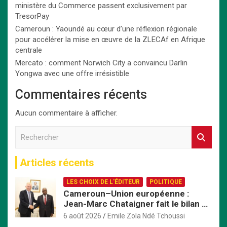
ministère du Commerce passent exclusivement par
TresorPay
Cameroun : Yaoundé au cœur d’une réflexion régionale
pour accélérer la mise en œuvre de la ZLECAf en Afrique
centrale
Mercato : comment Norwich City a convaincu Darlin
Yongwa avec une offre irrésistible
Commentaires récents
Aucun commentaire à afficher.
R
e
c
Articles récents
h
e
LES CHOIX DE L'ÉDITEUR
POLITIQUE
r
Cameroun–Union européenne :
c
Jean-Marc Chataigner fait le bilan de
h
son mandat avant son départ
e
6 août 2026
Emile Zola Ndé Tchoussi
r