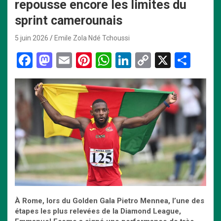
repousse encore les limites du
sprint camerounais
5 juin 2026
Emile Zola Ndé Tchoussi
F
M
E
Pi
W
Li
C
X
P
a
a
m
nt
h
n
o
ar
ce
st
ail
er
at
ke
py
ta
b
o
es
s
dI
Li
g
o
d
t
A
n
n
er
o
o
p
k
k
n
p
À Rome, lors du Golden Gala Pietro Mennea, l’une des
étapes les plus relevées de la Diamond League,