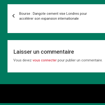
b
o
es
s
dI
Li
g
Navigation
o
d
t
A
n
n
er
Bourse : Dangote cement vise Londres pour
de
o
o
p
k
accélérer son expansion internationale
k
n
p
l’article
Laisser un commentaire
Vous devez
vous connecter
pour publier un commentaire.