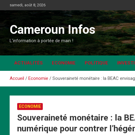
Aller
samedi, août 8, 2026
au
contenu
Cameroun Infos
L'information à portée de main !
ACTUALITÉS
ECONOMIE
POLITIQUE
INVEST
Accueil
Economie
Souveraineté monétaire : la BEAC envisag
ECONOMIE
Souveraineté monétaire : la B
numérique pour contrer l’hégé