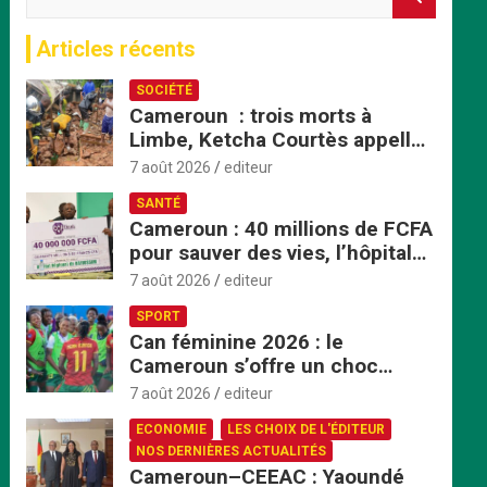
e
c
Articles récents
h
e
SOCIÉTÉ
r
Cameroun : trois morts à
c
Limbe, Ketcha Courtès appelle
h
à un sursaut face aux
e
7 août 2026
editeur
inondations
r
SANTÉ
Cameroun : 40 millions de FCFA
pour sauver des vies, l’hôpital
de Bafoussam renforce son
7 août 2026
editeur
centre d’hémodialyse
SPORT
Can féminine 2026 : le
Cameroun s’offre un choc
explosif face au Nigeria en
7 août 2026
editeur
quart de finale
ECONOMIE
LES CHOIX DE L'ÉDITEUR
NOS DERNIÈRES ACTUALITÉS
Cameroun–CEEAC : Yaoundé