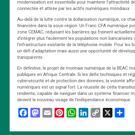
modernisation est essentielle pour maintenir l’attractivit
connectée et attirée par les actifs numériques mondiaux.
Au-delà de la lutte contre la dollarisation numérique, ce ch
financière dans la sous-région. Un Franc CFA numérique pourr
zone CEMAC, réduisant les barrières qui freinent actuelleme
d’intégrer plus facilement les populations non bancarisées
l’infrastructure existante de la téléphonie mobile. Pour le
un défi d’adaptation mais aussi une opportunité de développ
transparents.
En définitive, le projet de monnaie numérique de la BEAC m
publiques en Afrique Centrale. Si les défis techniques et 
cybersécurité et de protection des données, la volonté affi
numériques est un signal fort. La réussite de cette transit
résiliente, capable de naviguer dans un système financier mon
devient le nouveau visage de l’indépendance économique.
F
M
E
Pi
W
Li
C
X
P
a
a
m
nt
h
n
o
ar
ce
st
ail
er
at
ke
py
ta