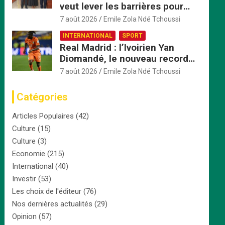
veut lever les barrières pour
accélérer l’intégration
7 août 2026
Emile Zola Ndé Tchoussi
économique
INTERNATIONAL
SPORT
Real Madrid : l’Ivoirien Yan
Diomandé, le nouveau record
africain à 125 millions d’euros
7 août 2026
Emile Zola Ndé Tchoussi
Catégories
Articles Populaires
(42)
Culture
(15)
Culture
(3)
Economie
(215)
International
(40)
Investir
(53)
Les choix de l'éditeur
(76)
Nos dernières actualités
(29)
Opinion
(57)