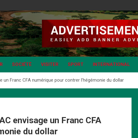
IR
SOCIÉTÉ
VISITER
SPORT
INTERNATIONAL
e un Franc CFA numérique pour contrer l’hégémonie du dollar
EAC envisage un Franc CFA
monie du dollar