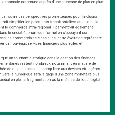
é de la monnaie commune auprès d’une jeunesse de plus en plus
antier ouvre des perspectives prometteuses pour l’inclusion
ait simplifier les paiements transfrontaliers au sein de la
nt le commerce intra-régional. Il permettrait également
 dans le circuit économique formel en s’appuyant sur
s banques commerciales classiques, cette évolution représente
er de nouveaux services financiers plus agiles et
arque un tournant historique dans la gestion des finances
réglementaires restent nombreux, notamment en matière de
chée de ne pas laisser le champ libre aux devises étrangères
ion vers le numérique sera le gage d’une zone monétaire plus
dial en pleine fragmentation où la maîtrise de l’outil digital