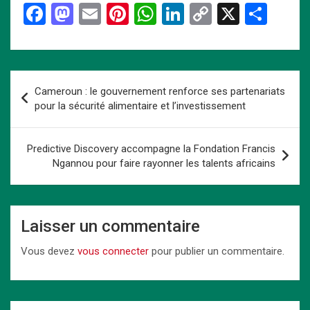
F
M
E
Pi
W
Li
C
X
P
a
a
m
nt
h
n
o
ar
ce
st
ail
er
at
ke
py
ta
b
o
es
s
dI
Li
g
Navigation
Cameroun : le gouvernement renforce ses partenariats
o
d
t
A
n
n
er
de
pour la sécurité alimentaire et l’investissement
o
o
p
k
l’article
k
n
p
Predictive Discovery accompagne la Fondation Francis
Ngannou pour faire rayonner les talents africains
Laisser un commentaire
Vous devez
vous connecter
pour publier un commentaire.