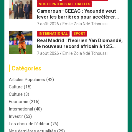
NOS DERNIÈRES ACTUALITÉS
Cameroun–CEEAC : Yaoundé veut
lever les barrières pour accélérer
l’intégration économique
7 août 2026
Emile Zola Ndé Tchoussi
INTERNATIONAL
SPORT
Real Madrid : l’Ivoirien Yan Diomandé,
le nouveau record africain à 125
millions d’euros
7 août 2026
Emile Zola Ndé Tchoussi
Catégories
Articles Populaires
(42)
Culture
(15)
Culture
(3)
Economie
(215)
International
(40)
Investir
(53)
Les choix de l'éditeur
(76)
Nos dernières actualités
(29)