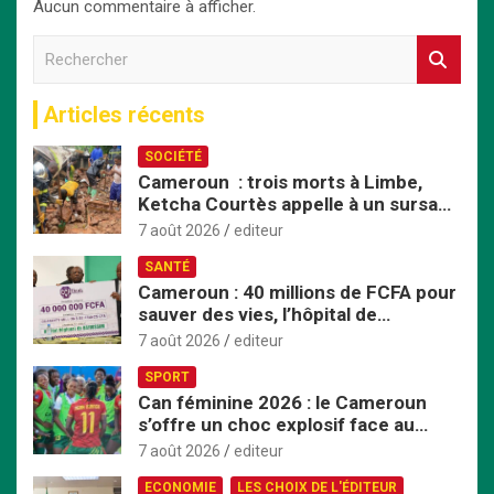
Aucun commentaire à afficher.
R
e
c
Articles récents
h
e
SOCIÉTÉ
r
Cameroun : trois morts à Limbe,
c
Ketcha Courtès appelle à un sursaut
h
face aux inondations
e
7 août 2026
editeur
r
SANTÉ
Cameroun : 40 millions de FCFA pour
sauver des vies, l’hôpital de
Bafoussam renforce son centre
7 août 2026
editeur
d’hémodialyse
SPORT
Can féminine 2026 : le Cameroun
s’offre un choc explosif face au
Nigeria en quart de finale
7 août 2026
editeur
ECONOMIE
LES CHOIX DE L'ÉDITEUR