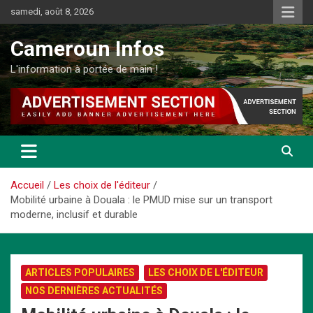
Aller
samedi, août 8, 2026
au
contenu
Cameroun Infos
L'information à portée de main !
Accueil
Les choix de l'éditeur
Mobilité urbaine à Douala : le PMUD mise sur un transport
moderne, inclusif et durable
ARTICLES POPULAIRES
LES CHOIX DE L'ÉDITEUR
NOS DERNIÈRES ACTUALITÉS