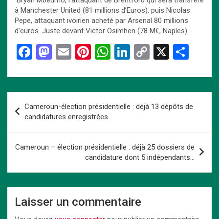
Bryan Mbeumo, l’attaquant de Brentford qui sera transféré
à Manchester United (81 millions d’Euros), puis Nicolas
Pepe, attaquant ivoirien acheté par Arsenal 80 millions
d’euros. Juste devant Victor Osimhen (78 M€, Naples).
F
M
E
Pi
W
Li
C
X
P
a
a
m
nt
h
n
o
ar
ce
st
ail
er
at
ke
py
ta
b
o
es
s
dI
Li
g
Navigation
Cameroun-élection présidentielle : déjà 13 dépôts de
o
d
t
A
n
n
er
de
candidatures enregistrées
o
o
p
k
l’article
k
n
p
Cameroun – élection présidentielle : déjà 25 dossiers de
candidature dont 5 indépendants…
Laisser un commentaire