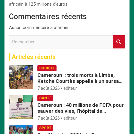
africain à 125 millions d’euros
Commentaires récents
Aucun commentaire à afficher.
R
e
c
Articles récents
h
e
SOCIÉTÉ
r
Cameroun : trois morts à Limbe,
c
Ketcha Courtès appelle à un sursaut
h
face aux inondations
e
7 août 2026
editeur
r
SANTÉ
Cameroun : 40 millions de FCFA pour
sauver des vies, l’hôpital de
Bafoussam renforce son centre
7 août 2026
editeur
d’hémodialyse
SPORT