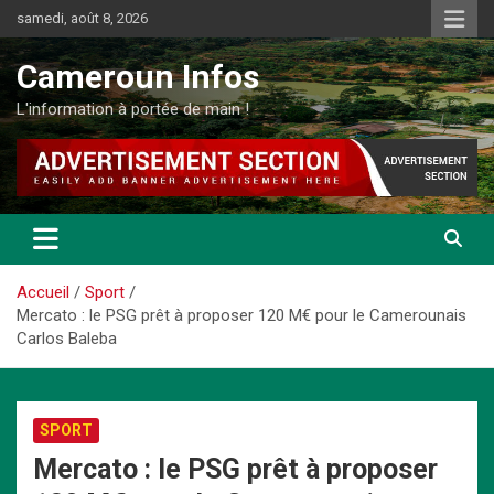
Aller
samedi, août 8, 2026
au
contenu
Cameroun Infos
L'information à portée de main !
Accueil
Sport
Mercato : le PSG prêt à proposer 120 M€ pour le Camerounais
Carlos Baleba
SPORT
Mercato : le PSG prêt à proposer