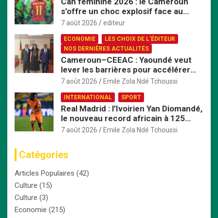
Can féminine 2026 : le Cameroun
s’offre un choc explosif face au
Nigeria en quart de finale
7 août 2026
editeur
ECONOMIE
LES CHOIX DE L'ÉDITEUR
NOS DERNIÈRES ACTUALITÉS
Cameroun–CEEAC : Yaoundé veut
lever les barrières pour accélérer
l’intégration économique
7 août 2026
Emile Zola Ndé Tchoussi
INTERNATIONAL
SPORT
Real Madrid : l’Ivoirien Yan Diomandé,
le nouveau record africain à 125
millions d’euros
7 août 2026
Emile Zola Ndé Tchoussi
Catégories
Articles Populaires
(42)
Culture
(15)
Culture
(3)
Economie
(215)