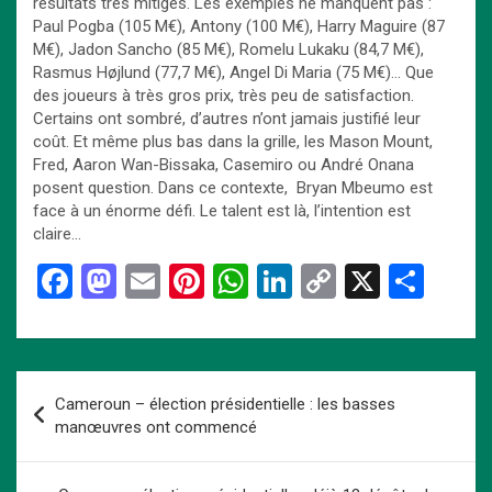
résultats très mitigés. Les exemples ne manquent pas :
Paul Pogba (105 M€), Antony (100 M€), Harry Maguire (87
M€), Jadon Sancho (85 M€), Romelu Lukaku (84,7 M€),
Rasmus Højlund (77,7 M€), Angel Di Maria (75 M€)… Que
des joueurs à très gros prix, très peu de satisfaction.
Certains ont sombré, d’autres n’ont jamais justifié leur
coût. Et même plus bas dans la grille, les Mason Mount,
Fred, Aaron Wan-Bissaka, Casemiro ou André Onana
posent question. Dans ce contexte, Bryan Mbeumo est
face à un énorme défi. Le talent est là, l’intention est
claire…
F
M
E
Pi
W
Li
C
X
P
a
a
m
nt
h
n
o
ar
ce
st
ail
er
at
ke
py
ta
b
o
es
s
dI
Li
g
Navigation
Cameroun – élection présidentielle : les basses
o
d
t
A
n
n
er
de
manœuvres ont commencé
o
o
p
k
l’article
k
n
p