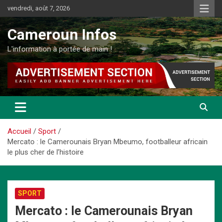
Aller
vendredi, août 7, 2026
au
contenu
Cameroun Infos
L'information à portée de main !
Accueil
Sport
Mercato : le Camerounais Bryan Mbeumo, footballeur africain
le plus cher de l’histoire
SPORT
Mercato : le Camerounais Bryan