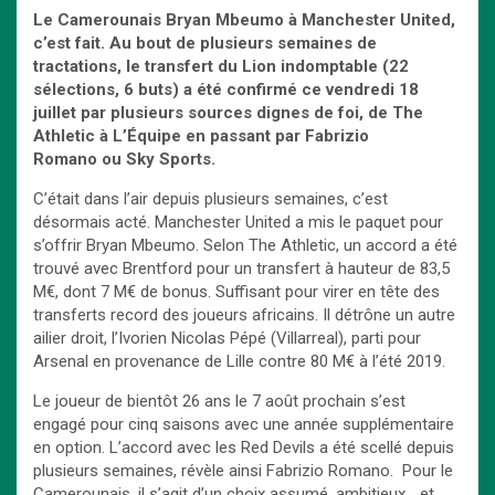
Le Camerounais Bryan Mbeumo à Manchester United,
c’est fait. Au bout de plusieurs semaines de
tractations, le transfert du Lion indomptable (22
sélections, 6 buts) a été confirmé ce vendredi 18
juillet par plusieurs sources dignes de foi, de The
Athletic à L’Équipe en passant par Fabrizio
Romano ou Sky Sports.
C’était dans l’air depuis plusieurs semaines, c’est
désormais acté. Manchester United a mis le paquet pour
s’offrir Bryan Mbeumo. Selon The Athletic, un accord a été
trouvé avec Brentford pour un transfert à hauteur de 83,5
M€, dont 7 M€ de bonus. Suffisant pour virer en tête des
transferts record des joueurs africains. Il détrône un autre
ailier droit, l’Ivorien Nicolas Pépé (Villarreal), parti pour
Arsenal en provenance de Lille contre 80 M€ à l’été 2019.
Le joueur de bientôt 26 ans le 7 août prochain s’est
engagé pour cinq saisons avec une année supplémentaire
en option. L’accord avec les Red Devils a été scellé depuis
plusieurs semaines, révèle ainsi Fabrizio Romano. Pour le
Camerounais, il s’agit d’un choix assumé, ambitieux… et