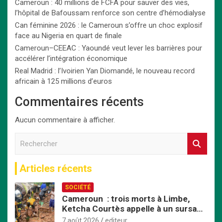
Cameroun : 40 millions de FCFA pour sauver des vies,
l’hôpital de Bafoussam renforce son centre d’hémodialyse
Can féminine 2026 : le Cameroun s’offre un choc explosif
face au Nigeria en quart de finale
Cameroun–CEEAC : Yaoundé veut lever les barrières pour
accélérer l’intégration économique
Real Madrid : l’Ivoirien Yan Diomandé, le nouveau record
africain à 125 millions d’euros
Commentaires récents
Aucun commentaire à afficher.
R
e
c
Articles récents
h
e
SOCIÉTÉ
r
Cameroun : trois morts à Limbe,
c
Ketcha Courtès appelle à un sursaut
h
face aux inondations
e
7 août 2026
editeur