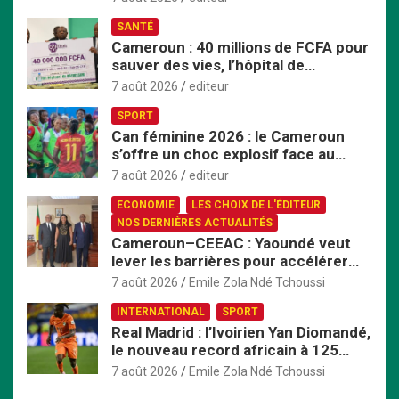
r
SANTÉ
Cameroun : 40 millions de FCFA pour
sauver des vies, l’hôpital de
Bafoussam renforce son centre
7 août 2026
editeur
d’hémodialyse
SPORT
Can féminine 2026 : le Cameroun
s’offre un choc explosif face au
Nigeria en quart de finale
7 août 2026
editeur
ECONOMIE
LES CHOIX DE L'ÉDITEUR
NOS DERNIÈRES ACTUALITÉS
Cameroun–CEEAC : Yaoundé veut
lever les barrières pour accélérer
l’intégration économique
7 août 2026
Emile Zola Ndé Tchoussi
INTERNATIONAL
SPORT
Real Madrid : l’Ivoirien Yan Diomandé,
le nouveau record africain à 125
millions d’euros
7 août 2026
Emile Zola Ndé Tchoussi