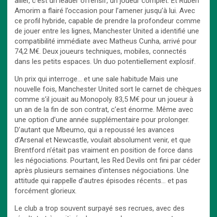
ailier, c’est un leader offensif, un joueur complet. Et Ruben
Amorim a flairé l’occasion pour l’amener jusqu’à lui. Avec
ce profil hybride, capable de prendre la profondeur comme
de jouer entre les lignes, Manchester United a identifié une
compatibilité immédiate avec Matheus Cunha, arrivé pour
74,2 M€. Deux joueurs techniques, mobiles, connectés
dans les petits espaces. Un duo potentiellement explosif.
Un prix qui interroge… et une sale habitude Mais une
nouvelle fois, Manchester United sort le carnet de chèques
comme s’il jouait au Monopoly. 83,5 M€ pour un joueur à
un an de la fin de son contrat, c’est énorme. Même avec
une option d’une année supplémentaire pour prolonger.
D’autant que Mbeumo, qui a repoussé les avances
d’Arsenal et Newcastle, voulait absolument venir, et que
Brentford n’était pas vraiment en position de force dans
les négociations. Pourtant, les Red Devils ont fini par céder
après plusieurs semaines d’intenses négociations. Une
attitude qui rappelle d’autres épisodes récents… et pas
forcément glorieux.
Le club a trop souvent surpayé ses recrues, avec des