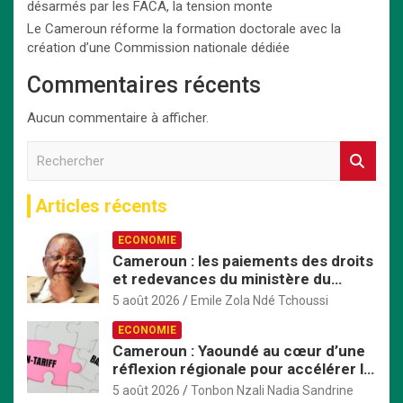
désarmés par les FACA, la tension monte
Le Cameroun réforme la formation doctorale avec la
création d’une Commission nationale dédiée
Commentaires récents
Aucun commentaire à afficher.
R
e
c
Articles récents
h
e
ECONOMIE
r
Cameroun : les paiements des droits
c
et redevances du ministère du
h
Commerce passent exclusivement
e
5 août 2026
Emile Zola Ndé Tchoussi
par TresorPay
r
ECONOMIE
Cameroun : Yaoundé au cœur d’une
réflexion régionale pour accélérer la
mise en œuvre de la ZLECAf en
5 août 2026
Tonbon Nzali Nadia Sandrine