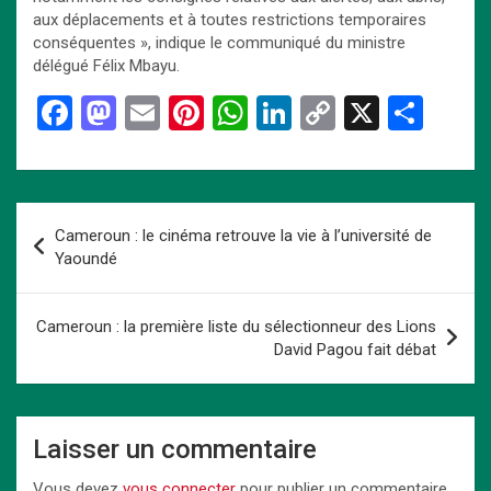
aux déplacements et à toutes restrictions temporaires
conséquentes », indique le communiqué du ministre
délégué Félix Mbayu.
F
M
E
Pi
W
Li
C
X
P
a
a
m
nt
h
n
o
ar
ce
st
ail
er
at
ke
py
ta
b
o
es
s
dI
Li
g
Navigation
Cameroun : le cinéma retrouve la vie à l’université de
o
d
t
A
n
n
er
de
Yaoundé
o
o
p
k
l’article
k
n
p
Cameroun : la première liste du sélectionneur des Lions
David Pagou fait débat
Laisser un commentaire
Vous devez
vous connecter
pour publier un commentaire.