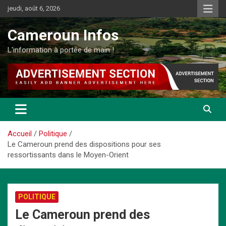
Aller
jeudi, août 6, 2026
au
contenu
Cameroun Infos
L'information à portée de main !
Accueil
Politique
Le Cameroun prend des dispositions pour ses
ressortissants dans le Moyen-Orient
POLITIQUE
Le Cameroun prend des