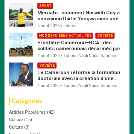
Afrique centrale
SPORT
Mercato : comment Norwich City a
convaincu Darlin Yongwa avec une
offre irrésistible
5 août 2026
editeur
NOS DERNIÈRES ACTUALITÉS
SOCIÉTÉ
Frontière Cameroun–RCA : des
soldats camerounais désarmés par
les FACA, la tension monte
4 août 2026
Tonbon Nzali Nadia Sandrine
SOCIÉTÉ
Le Cameroun réforme la formation
doctorale avec la création d’une
Commission nationale dédiée
4 août 2026
Tonbon Nzali Nadia Sandrine
Catégories
Articles Populaires
(42)
Culture
(15)
Culture
(3)