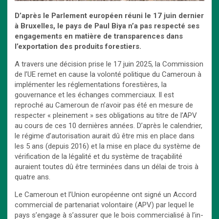
D’après le Parlement européen réuni le 17 juin dernier
à Bruxelles, le pays de Paul Biya n’a pas respecté ses
engagements en matière de transparences dans
l’exportation des produits forestiers.
A travers une décision prise le 17 juin 2025, la Commission
de l’UE remet en cause la volonté politique du Cameroun à
implémenter les réglementations forestières, la
gouvernance et les échanges commerciaux. Il est
reproché au Cameroun de n’avoir pas été en mesure de
respecter « pleinement » ses obligations au titre de l’APV
au cours de ces 10 dernières années. D’après le calendrier,
le régime d’autorisation aurait dû être mis en place dans
les 5 ans (depuis 2016) et la mise en place du système de
vérification de la légalité et du système de traçabilité
auraient toutes dû être terminées dans un délai de trois à
quatre ans.
Le Ca­me­roun et l’Union eu­ro­péenne ont signé un Ac­cord
com­mer­cial de par­te­na­riat vo­lon­taire (APV) par le­quel le
pays s’en­gage à s’as­su­rer que le bois com­mer­cia­li­sé à l’in­