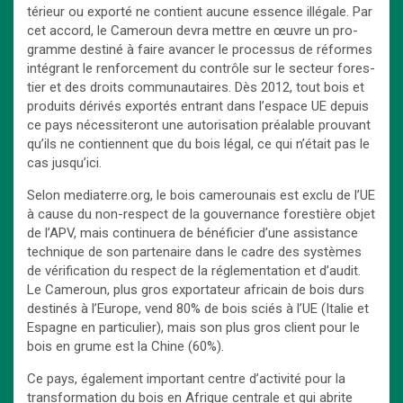
té­rieur ou ex­por­té ne contient au­cune es­sence illé­gale. Par
cet ac­cord, le Ca­me­roun devra mettre en œuvre un pro­
gramme des­ti­né à faire avan­cer le pro­ces­sus de ré­formes
in­té­grant le ren­for­ce­ment du contrôle sur le sec­teur fo­res­
tier et des droits com­mu­nau­taires. Dès 2012, tout bois et
pro­duits dé­ri­vés ex­por­tés en­trant dans l’es­pace UE de­puis
ce pays né­ces­si­te­ront une au­to­ri­sa­tion préa­lable prou­vant
qu’ils ne contiennent que du bois légal, ce qui n’était pas le
cas jusqu’ici.
Selon mediaterre.org, le bois ca­me­rou­nais est exclu de l’UE
à cause du non-respect de la gou­ver­nance fo­res­tière objet
de l’APV, mais conti­nue­ra de bé­né­fi­cier d’une as­sis­tance
tech­nique de son par­te­naire dans le cadre des sys­tèmes
de vé­ri­fi­ca­tion du res­pect de la ré­gle­men­ta­tion et d’audit.
Le Ca­me­roun, plus gros ex­por­ta­teur afri­cain de bois durs
des­ti­nés à l’Eu­rope, vend 80% de bois sciés à l’UE (Ita­lie et
Es­pagne en par­ti­cu­lier), mais son plus gros client pour le
bois en grume est la Chine (60%).
Ce pays, éga­le­ment im­por­tant centre d’ac­ti­vi­té pour la
trans­for­ma­tion du bois en Afrique cen­trale et qui abrite