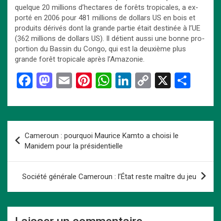
quelque 20 mil­lions d’hec­tares de fo­rêts tro­pi­cales, a ex­
por­té en 2006 pour 481 mil­lions de dol­lars US en bois et
pro­duits dé­ri­vés dont la grande par­tie était des­ti­née à l’UE
(362 mil­lions de dol­lars US). Il dé­tient aussi une bonne pro­
por­tion du Bas­sin du Congo, qui est la deuxième plus
grande forêt tro­pi­cale après l’Ama­zo­nie.
F
M
E
Pi
W
Li
C
X
P
a
a
m
nt
h
n
o
ar
ce
st
ail
er
at
ke
py
ta
b
o
es
s
dI
Li
g
Navigation
Cameroun : pourquoi Maurice Kamto a choisi le
o
d
t
A
n
n
er
de
Manidem pour la présidentielle
o
o
p
k
l’article
k
n
p
Société générale Cameroun : l’État reste maître du jeu