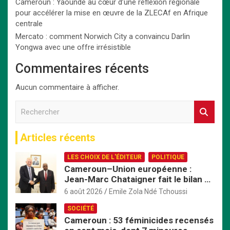
Cameroun : Yaoundé au cœur d’une réflexion régionale
pour accélérer la mise en œuvre de la ZLECAf en Afrique
centrale
Mercato : comment Norwich City a convaincu Darlin
Yongwa avec une offre irrésistible
Commentaires récents
Aucun commentaire à afficher.
R
e
c
Articles récents
h
e
LES CHOIX DE L'ÉDITEUR
POLITIQUE
r
Cameroun–Union européenne :
c
Jean-Marc Chataigner fait le bilan de
h
son mandat avant son départ
e
6 août 2026
Emile Zola Ndé Tchoussi
r
SOCIÉTÉ
Cameroun : 53 féminicides recensés