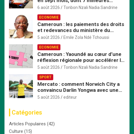
en sept mois, dont 7 mineures
violées avant d’être tuées
6 août 2026
Tonbon Nzali Nadia Sandrine
ECONOMIE
Cameroun : les paiements des droits
et redevances du ministère du
Commerce passent exclusivement
5 août 2026
Emile Zola Ndé Tchoussi
par TresorPay
ECONOMIE
Cameroun : Yaoundé au cœur d’une
réflexion régionale pour accélérer la
mise en œuvre de la ZLECAf en
5 août 2026
Tonbon Nzali Nadia Sandrine
Afrique centrale
SPORT
Mercato : comment Norwich City a
convaincu Darlin Yongwa avec une
offre irrésistible
5 août 2026
editeur
Catégories
Articles Populaires
(42)
Culture
(15)