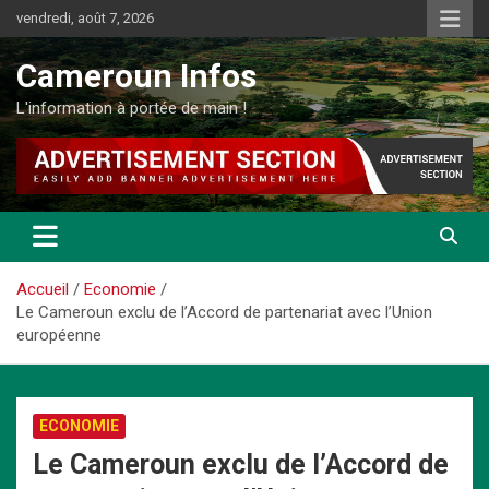
Aller
vendredi, août 7, 2026
au
contenu
Cameroun Infos
L'information à portée de main !
Accueil
Economie
Le Cameroun exclu de l’Accord de partenariat avec l’Union
européenne
ECONOMIE
Le Cameroun exclu de l’Accord de