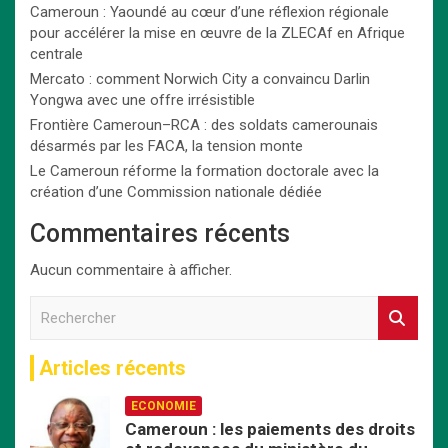
Cameroun : Yaoundé au cœur d’une réflexion régionale
pour accélérer la mise en œuvre de la ZLECAf en Afrique
centrale
Mercato : comment Norwich City a convaincu Darlin
Yongwa avec une offre irrésistible
Frontière Cameroun–RCA : des soldats camerounais
désarmés par les FACA, la tension monte
Le Cameroun réforme la formation doctorale avec la
création d’une Commission nationale dédiée
Commentaires récents
Aucun commentaire à afficher.
R
e
c
Articles récents
h
e
ECONOMIE
r
Cameroun : les paiements des droits
c