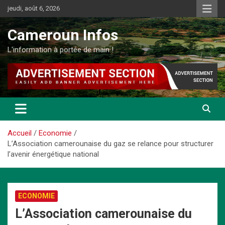
Aller
jeudi, août 6, 2026
au
contenu
Cameroun Infos
L'information à portée de main !
Accueil
Economie
L’Association camerounaise du gaz se relance pour structurer
l’avenir énergétique national
ECONOMIE
L’Association camerounaise du