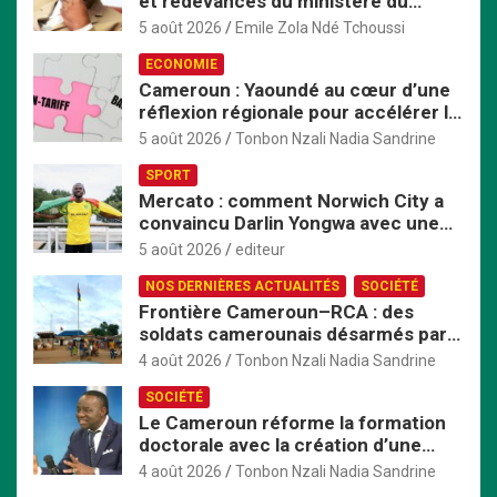
et redevances du ministère du
h
Commerce passent exclusivement
e
5 août 2026
Emile Zola Ndé Tchoussi
par TresorPay
r
ECONOMIE
Cameroun : Yaoundé au cœur d’une
réflexion régionale pour accélérer la
mise en œuvre de la ZLECAf en
5 août 2026
Tonbon Nzali Nadia Sandrine
Afrique centrale
SPORT
Mercato : comment Norwich City a
convaincu Darlin Yongwa avec une
offre irrésistible
5 août 2026
editeur
NOS DERNIÈRES ACTUALITÉS
SOCIÉTÉ
Frontière Cameroun–RCA : des
soldats camerounais désarmés par
les FACA, la tension monte
4 août 2026
Tonbon Nzali Nadia Sandrine
SOCIÉTÉ
Le Cameroun réforme la formation
doctorale avec la création d’une
Commission nationale dédiée
4 août 2026
Tonbon Nzali Nadia Sandrine