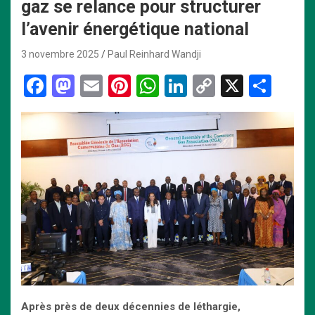
gaz se relance pour structurer
l’avenir énergétique national
3 novembre 2025
Paul Reinhard Wandji
F
M
E
Pi
W
Li
C
X
P
a
a
m
nt
h
n
o
ar
ce
st
ail
er
at
ke
py
ta
b
o
es
s
dI
Li
g
o
d
t
A
n
n
er
o
o
p
k
k
n
p
Après près de deux décennies de léthargie,