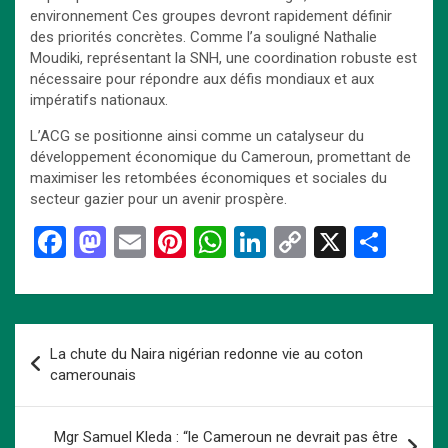
environnement Ces groupes devront rapidement définir
des priorités concrètes. Comme l’a souligné Nathalie
Moudiki, représentant la SNH, une coordination robuste est
nécessaire pour répondre aux défis mondiaux et aux
impératifs nationaux.
L’ACG se positionne ainsi comme un catalyseur du
développement économique du Cameroun, promettant de
maximiser les retombées économiques et sociales du
secteur gazier pour un avenir prospère.
F
M
E
Pi
W
Li
C
X
P
a
a
m
nt
h
n
o
ar
ce
st
ail
er
at
ke
py
ta
b
o
es
s
dI
Li
g
Navigation
La chute du Naira nigérian redonne vie au coton
o
d
t
A
n
n
er
de
camerounais
o
o
p
k
l’article
k
n
p
Mgr Samuel Kleda : “le Cameroun ne devrait pas être