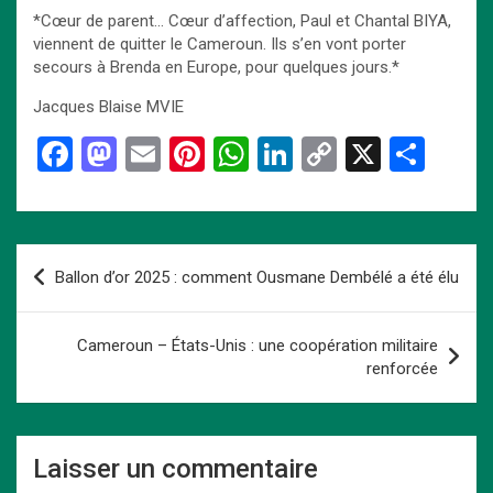
*Cœur de parent… Cœur d’affection, Paul et Chantal BIYA,
viennent de quitter le Cameroun. Ils s’en vont porter
secours à Brenda en Europe, pour quelques jours.*
Jacques Blaise MVIE
F
M
E
Pi
W
Li
C
X
P
a
a
m
nt
h
n
o
ar
ce
st
ail
er
at
ke
py
ta
b
o
es
s
dI
Li
g
Navigation
Ballon d’or 2025 : comment Ousmane Dembélé a été élu
o
d
t
A
n
n
er
de
o
o
p
k
l’article
Cameroun – États-Unis : une coopération militaire
k
n
p
renforcée
Laisser un commentaire