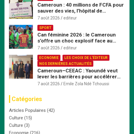
Cameroun : 40 millions de FCFA pour
sauver des vies, l’hôpital de
Bafoussam renforce son centre
7 août 2026
editeur
d’hémodialyse
SPORT
Can féminine 2026 : le Cameroun
s’offre un choc explosif face au
Nigeria en quart de finale
7 août 2026
editeur
ECONOMIE
LES CHOIX DE L'ÉDITEUR
NOS DERNIÈRES ACTUALITÉS
Cameroun–CEEAC : Yaoundé veut
lever les barrières pour accélérer
l’intégration économique
7 août 2026
Emile Zola Ndé Tchoussi
Catégories
Articles Populaires
(42)
Culture
(15)
Culture
(3)
Economie
(216)