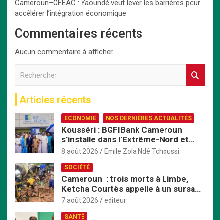
Cameroun–CEEAC : Yaoundé veut lever les barrières pour
accélérer l’intégration économique
Commentaires récents
Aucun commentaire à afficher.
R
e
c
Articles récents
h
e
ECONOMIE
NOS DERNIÈRES ACTUALITÉS
r
Kousséri : BGFIBank Cameroun
c
s’installe dans l’Extrême-Nord et
h
mise sur le développement local
e
8 août 2026
Emile Zola Ndé Tchoussi
r
SOCIÉTÉ
Cameroun : trois morts à Limbe,
Ketcha Courtès appelle à un sursaut
face aux inondations
7 août 2026
editeur
SANTÉ