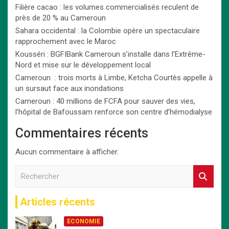
Filière cacao : les volumes commercialisés reculent de
près de 20 % au Cameroun
Sahara occidental : la Colombie opère un spectaculaire
rapprochement avec le Maroc
Kousséri : BGFIBank Cameroun s’installe dans l’Extrême-
Nord et mise sur le développement local
Cameroun : trois morts à Limbe, Ketcha Courtès appelle à
un sursaut face aux inondations
Cameroun : 40 millions de FCFA pour sauver des vies,
l’hôpital de Bafoussam renforce son centre d’hémodialyse
Commentaires récents
Aucun commentaire à afficher.
R
e
c
Articles récents
h
e
ECONOMIE
r