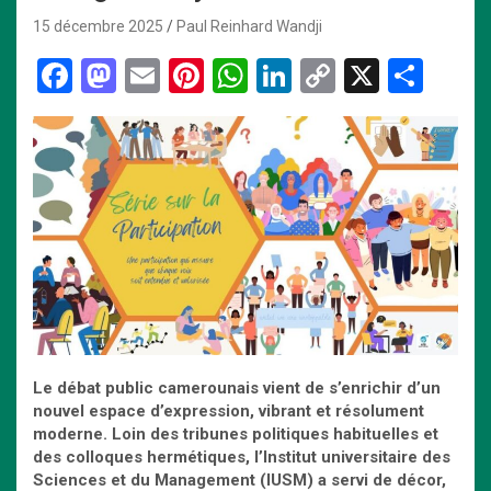
15 décembre 2025
Paul Reinhard Wandji
F
M
E
Pi
W
Li
C
X
P
a
a
m
nt
h
n
o
ar
ce
st
ail
er
at
ke
py
ta
b
o
es
s
dI
Li
g
o
d
t
A
n
n
er
o
o
p
k
k
n
p
Le débat public camerounais vient de s’enrichir d’un
nouvel espace d’expression, vibrant et résolument
moderne. Loin des tribunes politiques habituelles et
des colloques hermétiques, l’Institut universitaire des
Sciences et du Management (IUSM) a servi de décor,