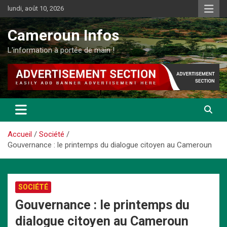
Aller
lundi, août 10, 2026
au
contenu
Cameroun Infos
L'information à portée de main !
Accueil
Société
Gouvernance : le printemps du dialogue citoyen au Cameroun
SOCIÉTÉ
Gouvernance : le printemps du
dialogue citoyen au Cameroun