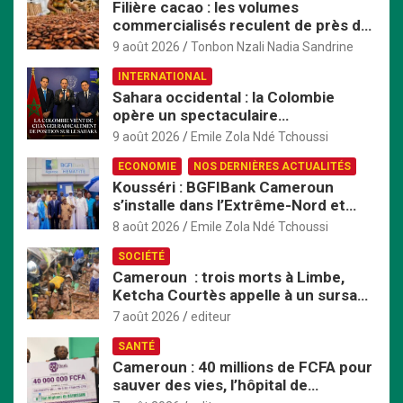
Filière cacao : les volumes
c
commercialisés reculent de près de
h
20 % au Cameroun
e
9 août 2026
Tonbon Nzali Nadia Sandrine
r
INTERNATIONAL
Sahara occidental : la Colombie
opère un spectaculaire
rapprochement avec le Maroc
9 août 2026
Emile Zola Ndé Tchoussi
ECONOMIE
NOS DERNIÈRES ACTUALITÉS
Kousséri : BGFIBank Cameroun
s’installe dans l’Extrême-Nord et
mise sur le développement local
8 août 2026
Emile Zola Ndé Tchoussi
SOCIÉTÉ
Cameroun : trois morts à Limbe,
Ketcha Courtès appelle à un sursaut
face aux inondations
7 août 2026
editeur
SANTÉ
Cameroun : 40 millions de FCFA pour
sauver des vies, l’hôpital de