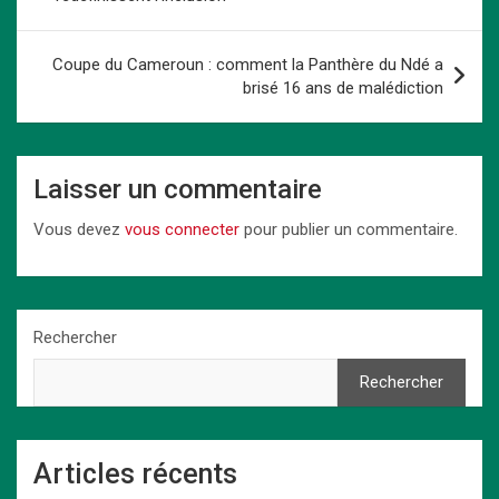
o
o
p
k
l’article
k
n
p
Coupe du Cameroun : comment la Panthère du Ndé a
brisé 16 ans de malédiction
Laisser un commentaire
Vous devez
vous connecter
pour publier un commentaire.
Rechercher
Rechercher
Articles récents