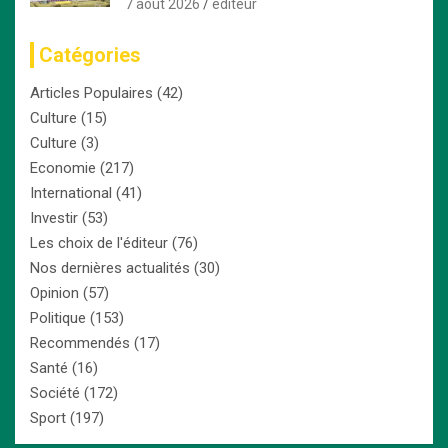
Bafoussam renforce son centre
7 août 2026
editeur
d’hémodialyse
Catégories
Articles Populaires
(42)
Culture
(15)
Culture
(3)
Economie
(217)
International
(41)
Investir
(53)
Les choix de l'éditeur
(76)
Nos dernières actualités
(30)
Opinion
(57)
Politique
(153)
Recommendés
(17)
Santé
(16)
Société
(172)
Sport
(197)