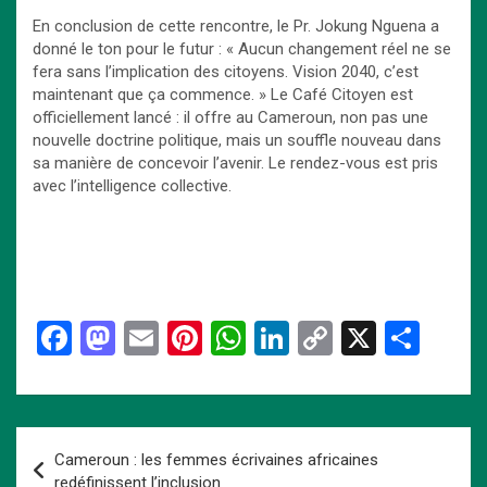
En conclusion de cette rencontre, le Pr. Jokung Nguena a
donné le ton pour le futur : « Aucun changement réel ne se
fera sans l’implication des citoyens. Vision 2040, c’est
maintenant que ça commence. » Le Café Citoyen est
officiellement lancé : il offre au Cameroun, non pas une
nouvelle doctrine politique, mais un souffle nouveau dans
sa manière de concevoir l’avenir. Le rendez-vous est pris
avec l’intelligence collective.
F
M
E
Pi
W
Li
C
X
P
a
a
m
nt
h
n
o
ar
ce
st
ail
er
at
ke
py
ta
b
o
es
s
dI
Li
g
Navigation
Cameroun : les femmes écrivaines africaines
o
d
t
A
n
n
er
de
redéfinissent l’inclusion